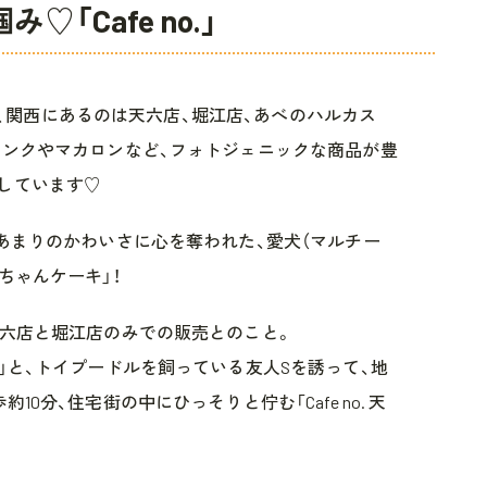
「Cafe no.」
があり、関西にあるのは天六店、堀江店、あべのハルカス
リンクやマカロンなど、フォトジェニックな商品が豊
しています♡
にあまりのかわいさに心を奪われた、愛犬（マルチー
ちゃんケーキ」！
天六店と堀江店のみでの販売とのこと。
」と、トイプードルを飼っている友人Sを誘って、地
0分、住宅街の中にひっそりと佇む「Cafe no. 天