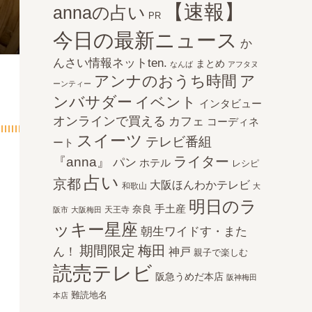
【速報】
annaの占い
PR
今日の最新ニュース
か
んさい情報ネットten.
まとめ
なんば
アフタヌ
アンナのおうち時間
ア
ーンティー
ンバサダー
イベント
インタビュー
オンラインで買える
カフェ
コーディネ
スイーツ
テレビ番組
ート
ライター
『anna』
パン
ホテル
レシピ
占い
京都
大阪ほんわかテレビ
和歌山
大
明日のラ
手土産
奈良
天王寺
阪市
大阪梅田
ッキー星座
朝生ワイドす・また
期間限定
梅田
ん！
神戸
親子で楽しむ
読売テレビ
阪急うめだ本店
阪神梅田
難読地名
本店