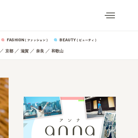
FASHION
BEAUTY
( ファッション )
( ビューティ )
／
／
／
／
京都
滋賀
奈良
和歌山