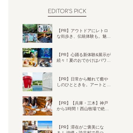
EDITOR'S PICK
【PR】アウトドアにレトロ
な街歩き、伝統体験も。魅…
【PR】心踊る新体験&展示が
続々！夏のおでかけはパワ…
【PR】日常から離れて癒や
しのひとときを。アートと…
【PR】【兵庫・三木】神戸
から1時間！西山牧場で絶…
【PR】滞在がご褒美にな
る！ 沖縄・読谷村で見つ…