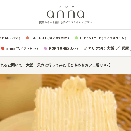
関西をもっと楽しむライフスタイルマガジン
READ
GO-OUT
LIFESTYLE
( パン )
( 旅とおでかけ )
( ライフスタイル )
エリア別：
annaTV
FORTUNE
#
／
大阪
兵庫
( アンナTV )
( 占い )
れると聞いて、大阪・天六に行ってみた【ときめきカフェ巡り #2】