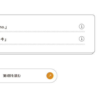
o.」
キ」
第1回を読む