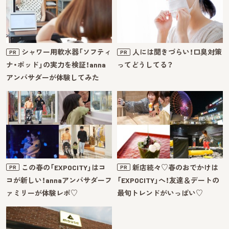
シャワー用軟水器「ソフティ
人には聞きづらい！口臭対策
PR
PR
ナ・ポッド」の実力を検証！anna
ってどうしてる？
アンバサダーが体験してみた
この春の「EXPOCITY」はコ
新店続々♡春のおでかけは
PR
PR
コが新しい！annaアンバサダーフ
「EXPOCITY」へ！友達＆デートの
ァミリーが体験レポ♡
最旬トレンドがいっぱい♡