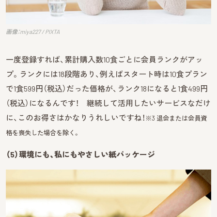
画像：miya227 / PIXTA
一度登録すれば、累計購入数10食ごとに会員ランクがアッ
プ。ランクには18段階あり、例えばスタート時は10食プラン
で1食599円（税込）だった価格が、ランク18になると1食499円
（税込）になるんです！ 継続して活用したいサービスなだけ
に、このお得さはかなりうれしいですね！
※3 退会または会員資
格を喪失した場合を除く。
（5）環境にも、私にもやさしい紙パッケージ