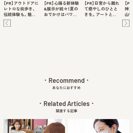
【PR】アウトドアに
【PR】心踊る新体験
【PR】日常から離れ
【P
レトロな街歩き、
&展示が続々！夏の
て癒やしのひとと
神戸
伝統体験も。魅…
おでかけはパワ…
きを。アートと…
山牧
Pre
Ne
v
xt
Recommend
あなたにおすすめ
Related Articles
関連する記事