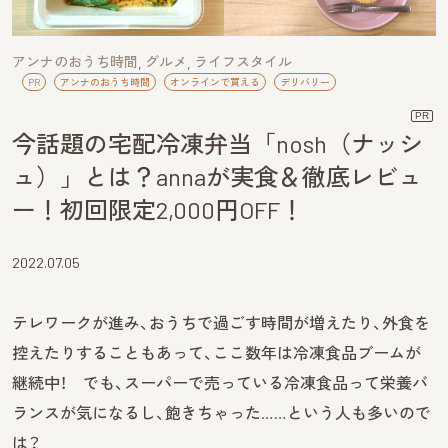
アンナのおうち時間
グルメ
ライフスタイル
PR
アンナのおうち時間
オンラインで買える
デリバリー
PR
今話題の宅配冷凍弁当「nosh（ナッシ
ュ）」とは？annaが実食＆徹底レビュ
ー！初回限定2,000円OFF！
2022.07.05
テレワークが進み、おうちで過ごす時間が増えたり、外食を
控えたりすることもあって、ここ数年は冷凍食品ブームが
継続中！ でも、スーパーで売っている冷凍食品って栄養バ
ランスが気になるし、飽きちゃった……という人も多いので
は？