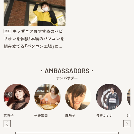
キッザニアおすすめのパビ
PR
リオンを体験！本物のパソコンを
組み立てる「パソコン工場」に…
AMBASSADORS
アンバサダー
東真子
平井宏美
森映子
各務カオリ
Shiz
Pre
Ne