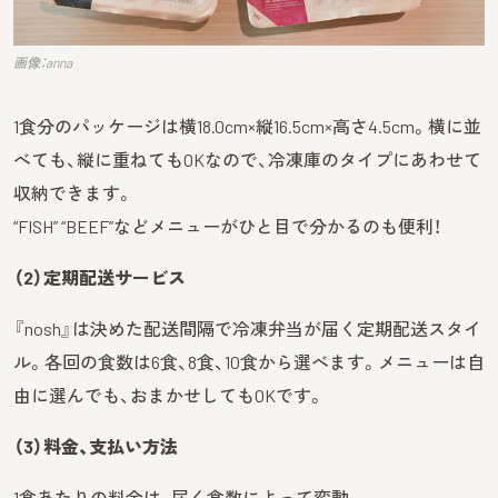
画像：anna
1食分のパッケージは横18.0cm×縦16.5cm×高さ4.5cm。横に並
べても、縦に重ねてもOKなので、冷凍庫のタイプにあわせて
収納できます。
“FISH” “BEEF”などメニューがひと目で分かるのも便利！
（2）定期配送サービス
『nosh』は決めた配送間隔で冷凍弁当が届く定期配送スタイ
ル。各回の食数は6食、8食、10食から選べます。メニューは自
由に選んでも、おまかせしてもOKです。
（3）料金、支払い方法
1食あたりの料金は、届く食数によって変動。