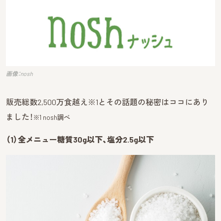
画像：nosh
販売総数2,500万食越え
※1
とその話題の秘密はココにあり
ました！
※1 nosh調べ
（1）全メニュー糖質30g以下、塩分2.5g以下