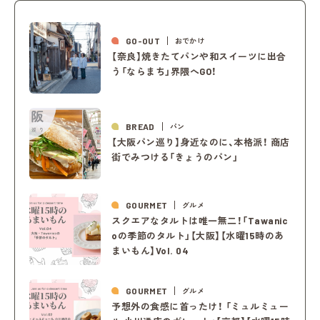
GO-OUT
おでかけ
【奈良】焼きたてパンや和スイーツに出合
う「ならまち」界隈へGO！
BREAD
パン
【大阪パン巡り】身近なのに、本格派！ 商店
街でみつける「きょうのパン」
GOURMET
グルメ
スクエアなタルトは唯一無二！「Tawanic
oの季節のタルト」【大阪】【水曜15時のあ
まいもん】Vol. 04
GOURMET
グルメ
予想外の食感に首ったけ！ 「ミュルミュー