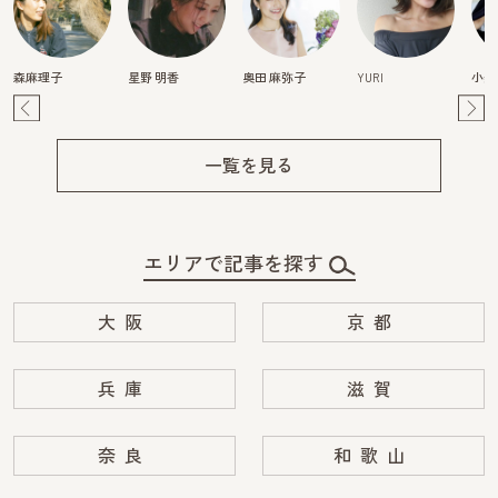
森麻理子
星野 明香
奥田 麻弥子
YURI
小柴
Pre
Ne
v
xt
一覧を見る
エリアで記事を探す
大阪
京都
兵庫
滋賀
奈良
和歌山