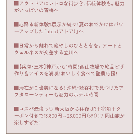
■アウトドアにレトロな街歩き、伝統体験も。魅力
がいっぱいの青梅へ
■心踊る新体験&展示が続々！夏のおでかけはパワ
ーアップした「átoa（アトア）」へ
■日常から離れて癒やしのひとときを。アートと
ウェルネスが交差する立川へ
■【兵庫・三木】神戸から1時間！西山牧場で絶品ピザ
作り＆アイスを満喫！おいしく食べて酪農応援！
■滞在がご褒美になる！ 沖縄・読谷村で見つけたア
フタヌーンティーも魅力のホテル時間
■コスパ最強っ♡ 新大阪から往復 JR＋宿泊＋ク
ーポン付きで13,800円～23,000円（※1）！？ 岡山旅が
楽しすぎた！