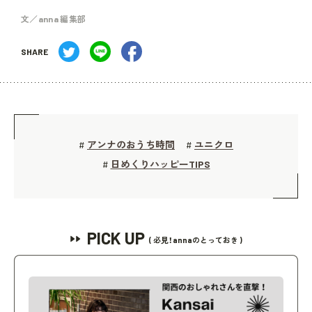
文／anna 編集部
SHARE
アンナのおうち時間
ユニクロ
#
#
日めくりハッピーTIPS
#
PICK UP
( 必見！annaのとっておき )