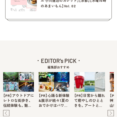
ル 小川通店のガレット」【京都】【水曜15時
のあまいもん】Vol. 02
EDITOR's PICK
編集部おすすめ
【PR】アウトドアに
【PR】心踊る新体験
【PR】日常から離れ
【P
レトロな街歩き、
&展示が続々！夏の
て癒やしのひとと
神戸
伝統体験も。魅…
おでかけはパワ…
きを。アートと…
山牧