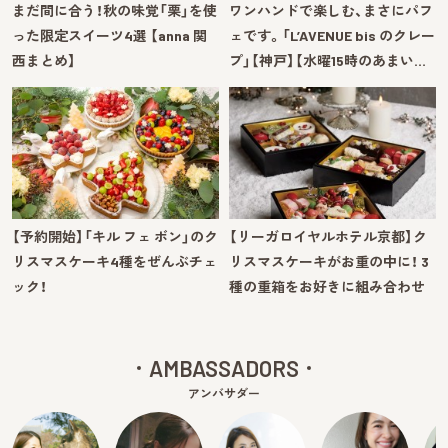
まだ間に合う！秋の味覚「栗」を使
ワンハンドで楽しむ、まさにパフ
った限定スイーツ4選 【anna 関
ェです。「L’AVENUE bis のクレー
西まとめ】
プ」【神戸】【水曜15時のあまい…
【予約開始】「キル フェ ボン」のク
【リーガロイヤルホテル京都】ク
リスマスケーキ4種をぜんぶチェ
リスマスケーキがお重の中に！ 3
ック！
種の重箱をお好きに組み合わせ
AMBASSADORS
アンバサダー