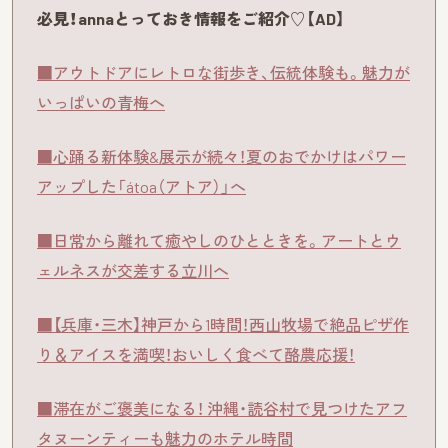
必見！annaとっておき情報をご紹介♡【AD】
■アウトドアにレトロな街歩き、伝統体験も。魅力が
いっぱいの青梅へ
■心踊る新体験&展示が続々！夏のおでかけはパワー
アップした「átoa（アトア）」へ
■日常から離れて癒やしのひとときを。アートとウ
ェルネスが交差する立川へ
■【兵庫・三木】神戸から1時間！西山牧場で絶品ピザ作
り＆アイスを満喫！おいしく食べて酪農応援！
■滞在がご褒美になる！ 沖縄・読谷村で見つけたアフ
タヌーンティーも魅力のホテル時間