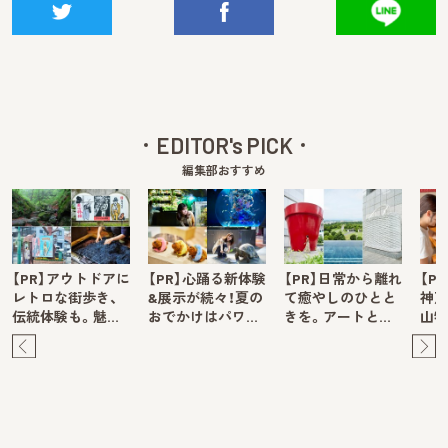
EDITOR's PICK
編集部おすすめ
【PR】アウトドアに
【PR】心踊る新体験
【PR】日常から離れ
【P
レトロな街歩き、
&展示が続々！夏の
て癒やしのひとと
神戸
伝統体験も。魅…
おでかけはパワ…
きを。アートと…
山牧
Pre
Ne
v
xt