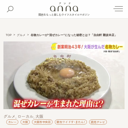
関西をもっと楽しむライフスタイルマガジン
TOP
グルメ
名物カレーが“混ぜカレー”になった秘密とは？「自由軒 難波本店」
グルメ
ローカル
大阪
カレー
大阪
大阪市中央区
朝生ワイドす・またん！
読売テレビ