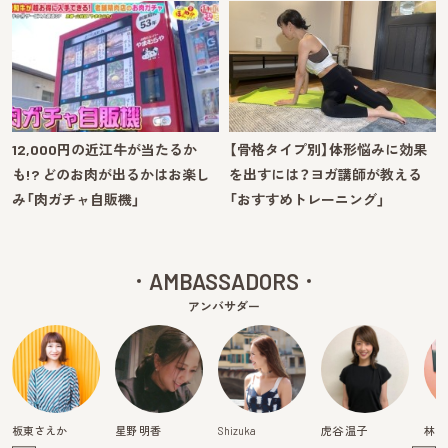
12,000円の近江牛が当たるか
【骨格タイプ別】体形悩みに効果
も!? どのお肉が出るかはお楽し
を出すには？ヨガ講師が教える
み「肉ガチャ自販機」
「おすすめトレーニング」
AMBASSADORS
アンバサダー
板東さえか
星野 明香
Shizuka
虎谷 温子
林マ