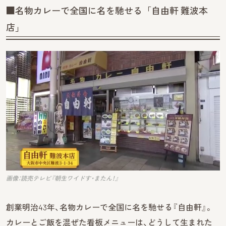
■名物カレーで全国に名を馳せる「自由軒 難波本
店」
画像：読売テレビ『朝生ワイドす・またん！』
創業明治43年、名物カレーで全国に名を馳せる『自由軒』。
カレーとご飯を混ぜた看板メニューは、どうして生まれた