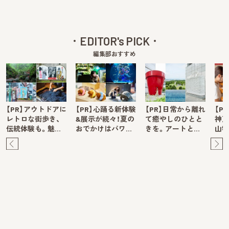
EDITOR's PICK
編集部おすすめ
【PR】アウトドアに
【PR】心踊る新体験
【PR】日常から離れ
【P
レトロな街歩き、
&展示が続々！夏の
て癒やしのひとと
神戸
伝統体験も。魅…
おでかけはパワ…
きを。アートと…
山牧
Pre
Ne
v
xt