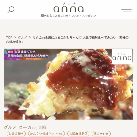
関西をもっと楽しむライフスタイルマガジン
TOP
グルメ
サクふわ食感にたまごがとろ～ん♡ 大阪で絶対食べてみたい「究極の
お好み焼き」
グルメ
ローカル
大阪
お好み焼き
かんさい情報ネットten.
大阪市福島区
読売テレビ