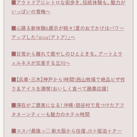
■アウトドアにレトロな街歩き、伝統体験も。魅力が
いっぱいの青梅へ
■心踊る新体験&展示が続々！夏のおでかけはパワー
アップした「átoa（アトア）」へ
■日常から離れて癒やしのひとときを。アートとウ
ェルネスが交差する立川へ
■【兵庫・三木】神戸から1時間！西山牧場で絶品ピザ作
り＆アイスを満喫！おいしく食べて酪農応援！
■滞在がご褒美になる！ 沖縄・読谷村で見つけたアフ
タヌーンティーも魅力のホテル時間
■コスパ最強っ♡ 新大阪から往復 JR＋宿泊＋クー