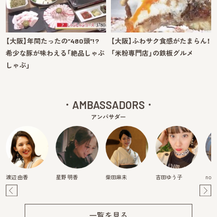
【大阪】年間たったの“480頭”!?
【大阪】ふわサク食感がたまらん！
希少な豚が味わえる「絶品しゃぶ
「米粉専門店」の鉄板グルメ
しゃぶ」
AMBASSADORS
アンバサダー
渡辺 由香
星野 明香
柴田麻未
吉田ゆう子
nori
Pre
Ne
v
xt
一覧を見る