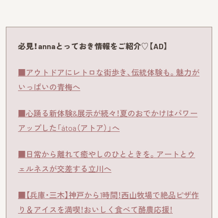
必見！annaとっておき情報をご紹介♡【AD】
■アウトドアにレトロな街歩き、伝統体験も。魅力が
いっぱいの青梅へ
■心踊る新体験&展示が続々！夏のおでかけはパワー
アップした「átoa（アトア）」へ
■日常から離れて癒やしのひとときを。アートとウ
ェルネスが交差する立川へ
■【兵庫・三木】神戸から1時間！西山牧場で絶品ピザ作
り＆アイスを満喫！おいしく食べて酪農応援！