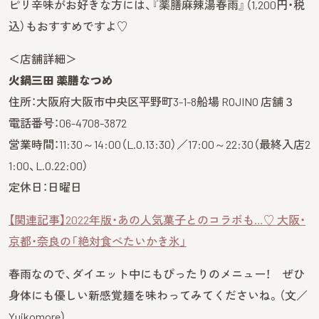
ピリ辛味がお好きな方には、『薬膳麻辣湯春雨』（1,200円・税
込）もおすすめですよ♡
＜店舗詳細＞
火鍋三田 薬膳なつめ
住所：大阪府大阪市中央区平野町3-1-8船場 ROJINO 店舗３
電話番号：06-4708-3872
営業時間：11:30～14:00（L.O.13:30）／17:00～22:30（最終入店2
1:00、L.O.22:00）
定休日：日曜日
【関連記事】2022年版・あの人気菓子とのコラボも…♡ 大阪・
京都・奈良の「絶対食べたいかき氷」
春雨なので、ダイエット中にもぴったりのメニュー！ ぜひ
身体にも優しい新感覚麺を味わってみてくださいね。（文／
Yuikomore
）