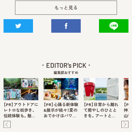
もっと見る
EDITOR's PICK
編集部おすすめ
【PR】アウトドアに
【PR】心踊る新体験
【PR】日常から離れ
【P
レトロな街歩き、
&展示が続々！夏の
て癒やしのひとと
神戸
伝統体験も。魅…
おでかけはパワ…
きを。アートと…
山牧
Pre
Ne