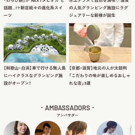
「わらび餅」が“NEXTタピオカ”と
水上テラスで自然を満喫♡ 滋賀
話題…!? 新店続々の進化系スイ
の人気グランピング施設にラグ
ーツ
ジュアリーな新棟が誕生
【和歌山・白浜】車で行ける無人島
【京都・滋賀】地元の人が太鼓判
にハイクラスなグランピング施
「こだわりの味が楽しめるおしゃ
設がオープン！
れな店」3選
AMBASSADORS
アンバサダー