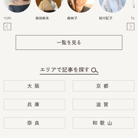
YURI
柴田麻未
森映子
田川紀子
Tom
Pre
Ne
v
xt
一覧を見る
エリアで記事を探す
大阪
京都
兵庫
滋賀
奈良
和歌山