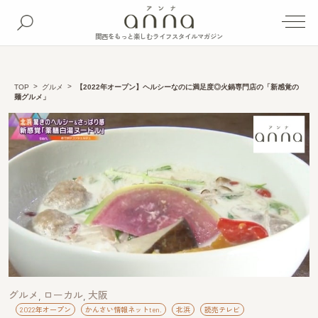
関西をもっと楽しむライフスタイルマガジン
TOP
グルメ
【2022年オープン】ヘルシーなのに満足度◎火鍋専門店の「新感覚の
麺グルメ」
グルメ
ローカル
大阪
2022年オープン
かんさい情報ネットten.
北浜
読売テレビ