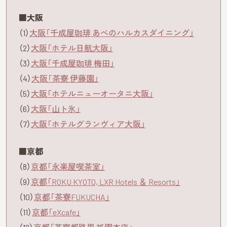
■大阪
（1）
大阪「千成屋珈琲 あべのハルカスダイニング」
（2）
大阪「ホテル日航大阪」
（3）
大阪「千成屋珈琲 梅田」
（4）
大阪「茶寮 伊藤園」
（5）
大阪「ホテルニューオータニ大阪」
（6）
大阪「山ト氷」
（7）
大阪「ホテルグランヴィア大阪」
■京都
（8）
京都「永楽屋喫茶室」
（9）
京都「ROKU KYOTO, LXR Hotels ＆ Resorts」
（10）
京都「茶寮FUKUCHA」
（11）
京都「eXcafe」