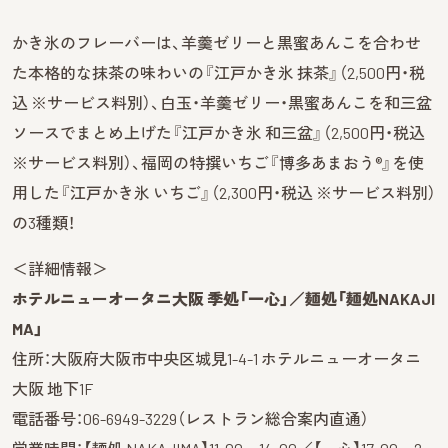
かき氷のフレーバーは、羊羹ゼリーと黒蜜あんこを合わせ
た本格的な抹茶の味わいの『江戸かき氷 抹茶』（2,500円・税
込 ※サービス料別）、白玉・羊羹ゼリー・黒蜜あんこを和三盆
ソースでまとめ上げた『江戸かき氷 和三盆』（2,500円・税込
※サービス料別）、福岡の特撰いちご『博多あまおう®』を使
用した『江戸かき氷 いちご』（2,300円・税込 ※サービス料別）
の3種類！
＜詳細情報＞
ホテルニューオータニ大阪 季処「一心」／麺処「麺処NAKAJI
MA」
住所：大阪府大阪市中央区城見1-4-1 ホテルニューオータニ
大阪 地下1F
電話番号：06-6949-3229（レストラン総合案内直通）