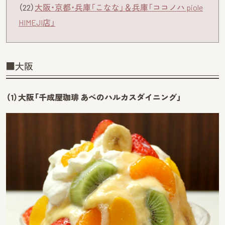
（22）
大阪・京都・兵庫「こなな」＆兵庫「ココノハ piole
HIMEJI店」
■大阪
（1）大阪「千成屋珈琲 あべのハルカスダイニング」