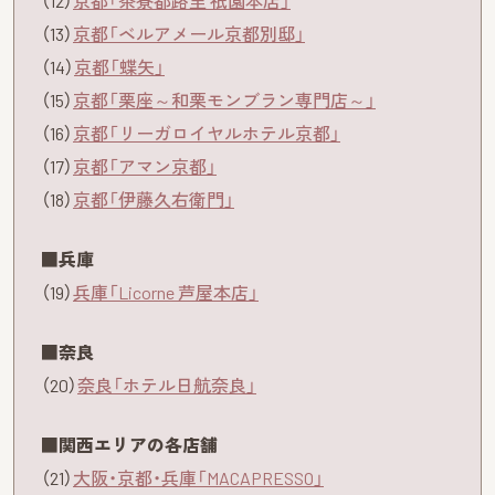
（12）
京都「茶寮都路里 祇園本店」
（13）
京都「ベルアメール京都別邸」
（14）
京都「蝶矢」
（15）
京都「栗座～和栗モンブラン専門店～」
（16）
京都「リーガロイヤルホテル京都」
（17）
京都「アマン京都」
（18）
京都「伊藤久右衛門」
■兵庫
（19）
兵庫「Licorne 芦屋本店」
■奈良
（20）
奈良「ホテル日航奈良」
■関西エリアの各店舗
（21）
大阪・京都・兵庫「MACAPRESSO」