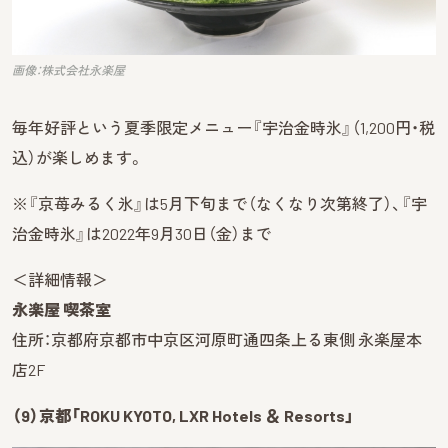
画像：株式会社永楽屋
毎年好評という夏季限定メニュー『宇治金時氷』（1,200円・税
込）が楽しめます。
※『京苺みるく氷』は5月下旬まで（なくなり次第終了）、『宇
治金時氷』は2022年9月30日（金）まで
＜詳細情報＞
永楽屋 喫茶室
住所：京都府京都市中京区河原町通四条上る東側 永楽屋本
店2F
（9）京都「ROKU KYOTO, LXR Hotels ＆ Resorts」