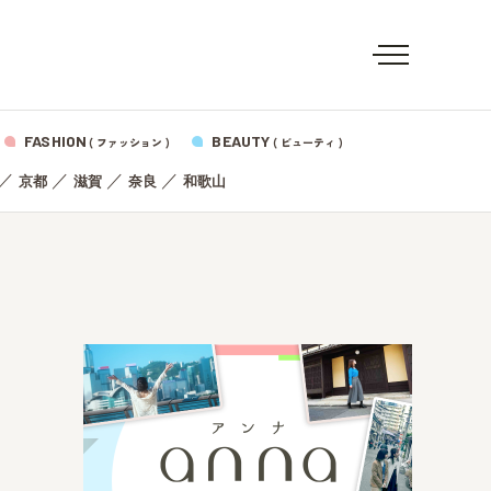
FASHION
BEAUTY
( ファッション )
( ビューティ )
／
／
／
／
京都
滋賀
奈良
和歌山