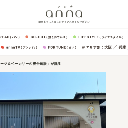
関西をもっと楽しむライフスタイルマガジン
READ
GO-OUT
LIFESTYLE
( パン )
( 旅とおでかけ )
( ライフスタイル )
エリア別：
annaTV
FORTUNE
#
／
大阪
兵庫
( アンナTV )
( 占い )
イーツ＆ベーカリーの複合施設」が誕生