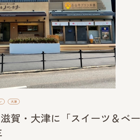
ン
大津
！滋賀・大津に「スイーツ＆ベ
生