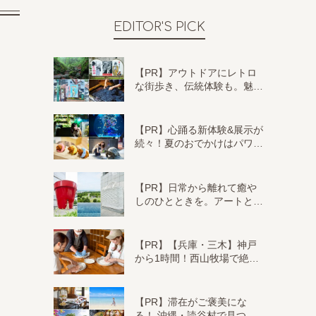
EDITOR'S PICK
【PR】アウトドアにレトロ
な街歩き、伝統体験も。魅…
【PR】心踊る新体験&展示が
続々！夏のおでかけはパワ…
【PR】日常から離れて癒や
しのひとときを。アートと…
【PR】【兵庫・三木】神戸
から1時間！西山牧場で絶…
【PR】滞在がご褒美にな
る！ 沖縄・読谷村で見つ…