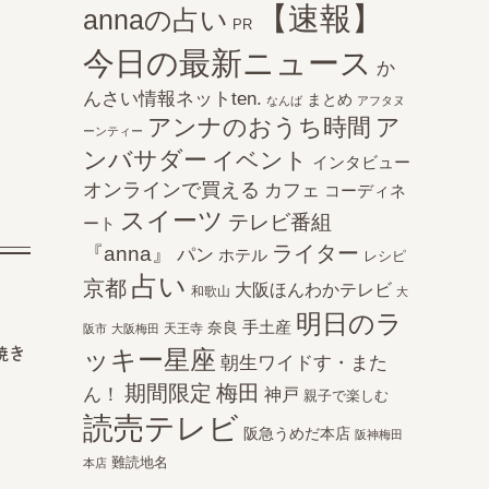
【速報】
annaの占い
PR
今日の最新ニュース
か
んさい情報ネットten.
まとめ
なんば
アフタヌ
アンナのおうち時間
ア
ーンティー
ンバサダー
イベント
インタビュー
オンラインで買える
カフェ
コーディネ
スイーツ
テレビ番組
ート
ライター
『anna』
パン
ホテル
レシピ
占い
京都
大阪ほんわかテレビ
和歌山
大
明日のラ
手土産
奈良
天王寺
阪市
大阪梅田
焼き
ッキー星座
朝生ワイドす・また
期間限定
梅田
ん！
神戸
親子で楽しむ
読売テレビ
阪急うめだ本店
阪神梅田
難読地名
本店