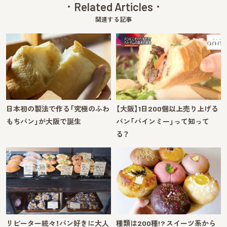
Related Articles
関連する記事
日本初の製法で作る「究極のふわ
【大阪】1日200個以上売り上げる
もちパン」が大阪で誕生
パン「バインミー」って知って
る？
リピーター続々！パン好きに大人
種類は200種!? スイーツ系から