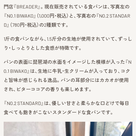
門店『BREADER』。現在販売されている食パンは、写真左の
『NO.1 BIWAKO』（1,000円・税込）と、写真右の『NO.2 STANDAR
D』（780円・税込）の2種類です。
1斤の食パンながら、1.5斤分の生地が使用されていて、ずっし
り・しっとりとした食感が特徴です。
パンの表面に琵琶湖の水面をイメージした模様が入った『N
O.1 BIWAKO』は、生地に牛乳・生クリームが入っており、コク
と旨味が感じられる逸品。パンの耳部分にはカカオが使用
され、ビターココアの香りも楽しめます。
『NO.2 STANDARD』は、優しい甘さと柔らかな口どけで毎日
食べても飽きがこないスタンダードな食パンです。