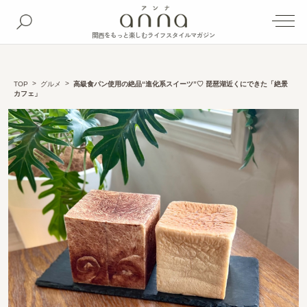
関西をもっと楽しむライフスタイルマガジン
TOP
グルメ
高級食パン使用の絶品“進化系スイーツ”♡ 琵琶湖近くにできた「絶景
カフェ」