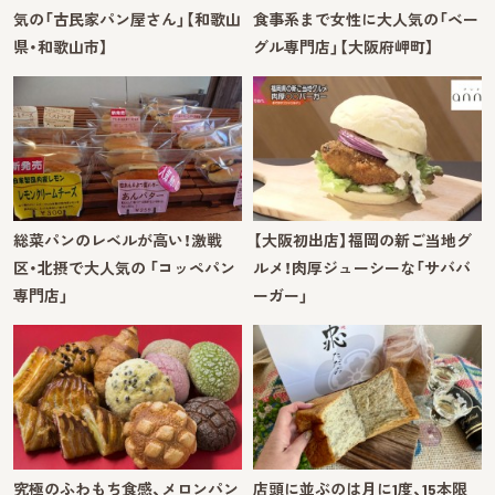
気の「古民家パン屋さん」【和歌山
食事系まで女性に大人気の「ベー
県・和歌山市】
グル専門店」【大阪府岬町】
総菜パンのレベルが高い！激戦
【大阪初出店】福岡の新ご当地グ
区・北摂で大人気の 「コッペパン
ルメ！肉厚ジューシーな「サババ
専門店」
ーガー」
究極のふわもち食感、メロンパン
店頭に並ぶのは月に1度、15本限