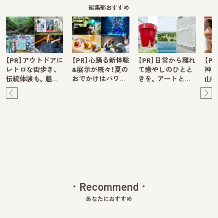
編集部おすすめ
【PR】アウトドアに
【PR】心踊る新体験
【PR】日常から離れ
【P
レトロな街歩き、
&展示が続々！夏の
て癒やしのひとと
神戸
伝統体験も。魅…
おでかけはパワ…
きを。アートと…
山牧
Pre
Ne
v
xt
Recommend
あなたにおすすめ