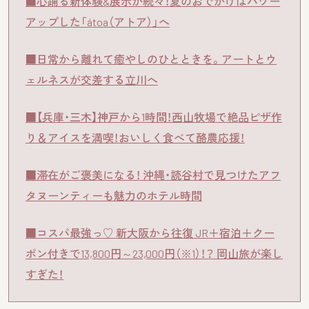
■心踊る新体験&展示が続々！夏のおでかけはパワー
アップした「átoa（アトア）」へ
■日常から離れて癒やしのひとときを。アートとウ
ェルネスが交差する立川へ
■【兵庫・三木】神戸から1時間！西山牧場で絶品ピザ作
り＆アイスを満喫！おいしく食べて酪農応援！
■滞在がご褒美になる！ 沖縄・読谷村で見つけたアフ
タヌーンティーも魅力のホテル時間
■コスパ最強っ♡ 新大阪から往復 JR＋宿泊＋クー
ポン付きで13,800円～23,000円（※1）！？ 岡山旅が楽し
すぎた！