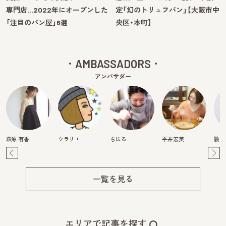
専門店…2022年にオープンした
定「幻のトリュフパン」【大阪市中
「注目のパン屋」6選
央区・本町】
AMBASSADORS
アンバサダー
萩原 有香
ウラリエ
ちはる
平井宏美
簑島
Pre
Ne
v
xt
一覧を見る
エリアで記事を探す