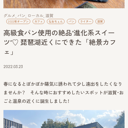
グルメ
パン
ローカル
滋賀
2022年オープン
カフェ
なおちぇん
パン
ライター
滋賀
高級食パン使用の絶品“進化系スイー
ツ”♡ 琵琶湖近くにできた「絶景カフ
ェ」
2022.03.23
春になるとぽかぽか陽気に誘われて少し遠出をしたくなり
ませんか？ そんな時におすすめしたいスポットが滋賀・お
ごと温泉の近くに誕生しました！