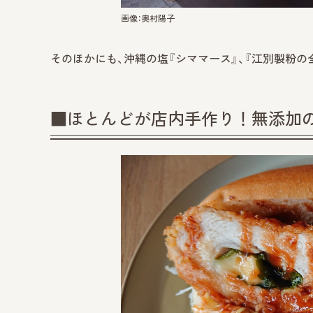
画像：奥村陽子
そのほかにも、沖縄の塩『シママース』、『江別製粉の
■ほとんどが店内手作り！無添加