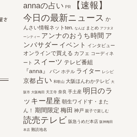
【速報】
annaの占い
PR
今日の最新ニュース
か
屋さ
んさい情報ネットten.
まとめ
なんば
アフタヌ
アンナのおうち時間
ア
ーンティー
ンバサダー
イベント
インタビュー
オンラインで買える
カフェ
コーディネ
スイーツ
テレビ番組
ート
ライター
『anna』
パン
ホテル
レシピ
占い
京都
大阪ほんわかテレビ
和歌山
大
明日のラ
手土産
奈良
天王寺
阪市
大阪梅田
ッキー星座
朝生ワイドす・また
期間限定
梅田
ん！
神戸
親子で楽しむ
読売テレビ
阪急うめだ本店
阪神梅田
難読地名
本店