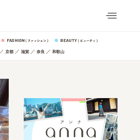
FASHION
BEAUTY
( ファッション )
( ビューティ )
／
／
／
／
京都
滋賀
奈良
和歌山