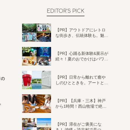
EDITOR'S PICK
【PR】アウトドアにレトロ
な街歩き、伝統体験も。魅…
【PR】心踊る新体験&展示が
続々！夏のおでかけはパワ…
【PR】日常から離れて癒や
印の
しのひとときを。アートと…
【PR】【兵庫・三木】神戸
。
から1時間！西山牧場で絶…
【PR】滞在がご褒美にな
る！ 沖縄・読谷村で見つ…