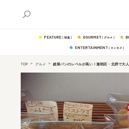
FEATURE
GOURMET
B
( 特集 )
( グルメ )
ENTERTAINMENT
( エンタメ )
TOP
グルメ
総菜パンのレベルが高い！激戦区・北摂で大人