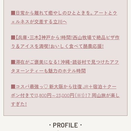
■日常から離れて癒やしのひとときを。アートとウ
ェルネスが交差する立川へ
■【兵庫・三木】神戸から1時間！西山牧場で絶品ピザ作
り＆アイスを満喫！おいしく食べて酪農応援！
■滞在がご褒美になる！ 沖縄・読谷村で見つけたアフ
タヌーンティーも魅力のホテル時間
■コスパ最強っ♡ 新大阪から往復 JR＋宿泊＋クー
ポン付きで13,800円～23,000円（※1）！？ 岡山旅が楽し
すぎた！
PROFILE