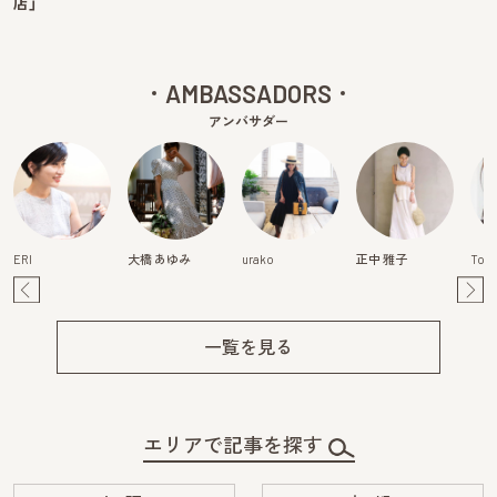
店」
AMBASSADORS
アンバサダー
ERI
大橋 あゆみ
urako
正中 雅子
Tom
Pre
Ne
v
xt
一覧を見る
エリアで記事を探す