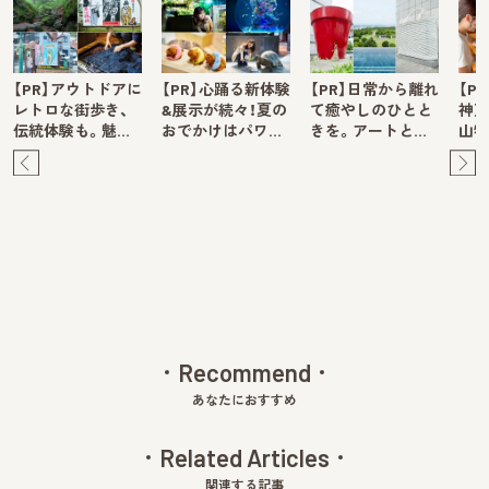
【PR】アウトドアに
【PR】心踊る新体験
【PR】日常から離れ
【P
レトロな街歩き、
&展示が続々！夏の
て癒やしのひとと
神戸
伝統体験も。魅…
おでかけはパワ…
きを。アートと…
山牧
Pre
Ne
v
xt
Recommend
あなたにおすすめ
Related Articles
関連する記事