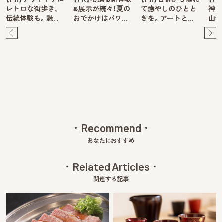
レトロな街歩き、
&展示が続々！夏の
て癒やしのひとと
神戸
伝統体験も。魅…
おでかけはパワ…
きを。アートと…
山牧
Pre
Ne
v
xt
Recommend
あなたにおすすめ
Related Articles
関連する記事