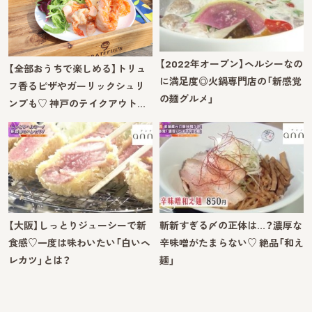
【2022年オープン】ヘルシーなの
【全部おうちで楽しめる】トリュ
に満足度◎火鍋専門店の「新感覚
フ香るピザやガーリックシュリ
の麺グルメ」
ンプも♡ 神戸のテイクアウト…
【大阪】しっとりジューシーで新
斬新すぎる〆の正体は…？濃厚な
食感♡一度は味わいたい「白いヘ
辛味噌がたまらない♡ 絶品「和え
レカツ」とは？
麺」