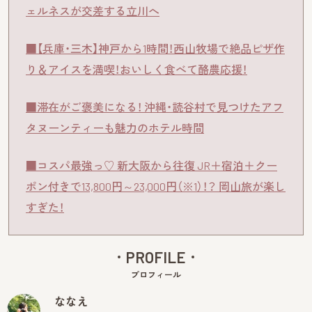
ェルネスが交差する立川へ
■【兵庫・三木】神戸から1時間！西山牧場で絶品ピザ作
り＆アイスを満喫！おいしく食べて酪農応援！
■滞在がご褒美になる！ 沖縄・読谷村で見つけたアフ
タヌーンティーも魅力のホテル時間
■コスパ最強っ♡ 新大阪から往復 JR＋宿泊＋クー
ポン付きで13,800円～23,000円（※1）！？ 岡山旅が楽し
すぎた！
PROFILE
プロフィール
ななえ