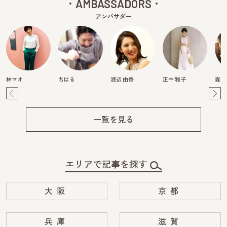
AMBASSADORS
アンバサダー
林マオ
ちはる
渡辺 由香
正中 雅子
森映
Pre
Ne
v
xt
一覧を見る
エリアで記事を探す
大阪
京都
兵庫
滋賀