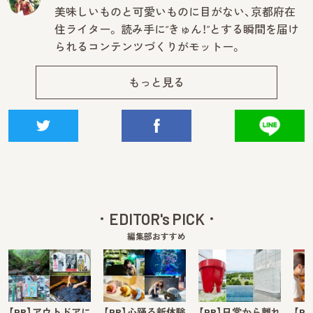
美味しいものと可愛いものに目がない、京都府在
住ライター。 読み手に“きゅん！”とする瞬間を届け
られるコンテンツづくりがモットー。
もっと見る
EDITOR's PICK
編集部おすすめ
【PR】アウトドアに
【PR】心踊る新体験
【PR】日常から離れ
【P