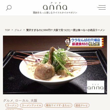
関西をもっと楽しむライフスタイルマガジン
TOP
グルメ
贅沢すぎるのに550円!? 大阪で見つけた一度は食べるべき絶品ラーメン
グルメ
ローカル
大阪
ラーメン
ラーメンファイル
朝生ワイドす・またん！
読売テレビ