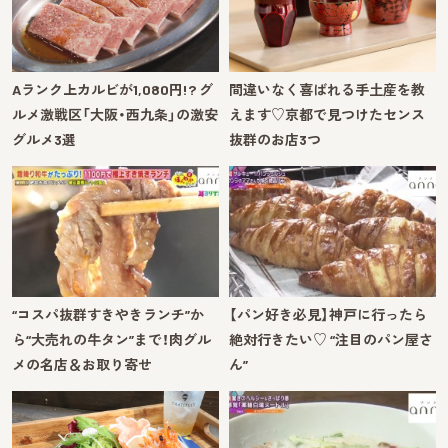
Aランク上カルビが1,080円!? グ
間違いなく喜ばれる手土産を教
ルメ激戦区「大阪・西九条」の激安
えます♡京都で見つけたセンス
グルメ3選
抜群のお店3つ
“コスパ抜群すきやきランチ”か
【パン好き必見】神戸に行ったら
ら“大売れの牛タン”まで！肉グル
絶対行きたい♡ “注目のパン屋さ
メの名店＆お取り寄せ
ん”