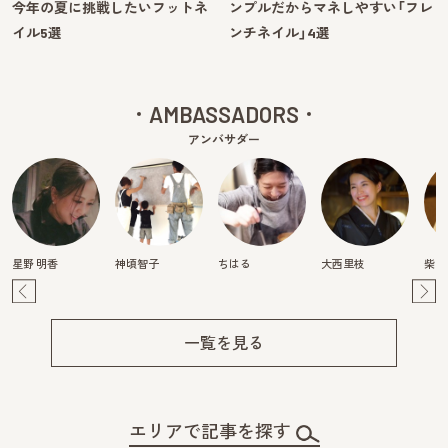
今年の夏に挑戦したいフットネ
ンプルだからマネしやすい「フレ
イル5選
ンチネイル」4選
AMBASSADORS
アンバサダー
星野 明香
神頃智子
ちはる
大西里枝
柴田
Pre
Ne
v
xt
一覧を見る
エリアで記事を探す