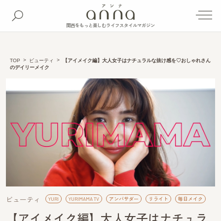
関西をもっと楽しむライフスタイルマガジン
TOP
ビューティ
【アイメイク編】大人女子はナチュラルな抜け感を♡おしゃれさん
のデイリーメイク
ビューティ
YURI
YURIMAMA TV
アンバサダー
リライト
毎日メイク
【アイメイク編】大人女子はナチュラ