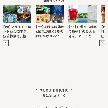
編集部おすすめ
【PR】アウトドアに
【PR】心踊る新体験
【PR】日常から離れ
【P
レトロな街歩き、
&展示が続々！夏の
て癒やしのひとと
神戸
伝統体験も。魅…
おでかけはパワ…
きを。アートと…
山牧
Pre
Ne
v
xt
Recommend
あなたにおすすめ