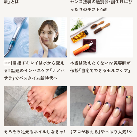
策」とは
センス抜群の送別会・誕生日にぴ
ったりのギフト4選
目指すキレイは水から変え
本当は教えたくない!? 美容師が
PR
る！ 話題のインバスケア「ナノバ
伝授「自宅でできるセルフケア」
サラ」でバスタイム新時代へ
そろそろ足元もネイルしなきゃ！
【プロが教える】やっぱり人気！シ