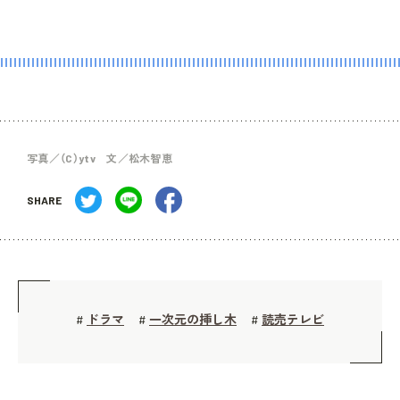
写真／（C）ytv 文／松木智恵
SHARE
ドラマ
一次元の挿し木
読売テレビ
#
#
#