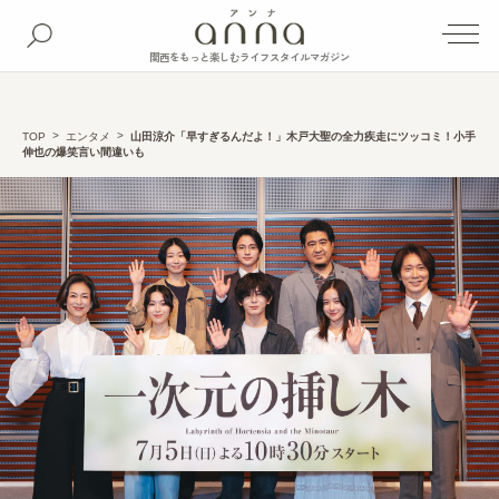
関西をもっと楽しむライフスタイルマガジン
TOP
エンタメ
山田涼介「早すぎるんだよ！」木戸大聖の全力疾走にツッコミ！小手
伸也の爆笑言い間違いも