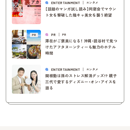
ENTERTAINMENT
エンタメ
【話題のマンガ試し読み】同窓会でマウン
ト女を撃破した陰キャ美女を襲う絶望
PR
PR
PR
滞在がご褒美になる！ 沖縄・読谷村で見つ
けたアフタヌーンティーも魅力のホテル
時間
ENTERTAINMENT
エンタメ
関根勤は孫のストレス解消グッズ!? 親子
三代で愛するディズニー・オン・アイスを
語る