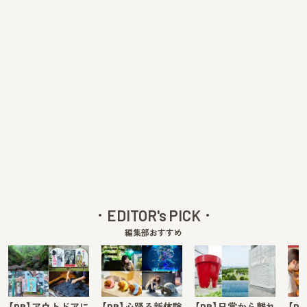
EDITOR's PICK
編集部おすすめ
【PR】アウトドアに
【PR】心踊る新体験
【PR】日常から離れ
【P