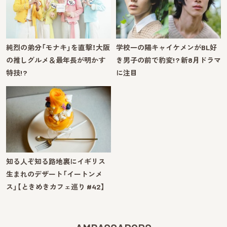
純烈の弟分「モナキ」を直撃！大阪
学校一の陽キャイケメンがBL好
の推しグルメ＆最年長が明かす
き男子の前で豹変!? 新8月ドラマ
特技!?
に注目
知る人ぞ知る路地裏にイギリス
生まれのデザート「イートンメ
ス」【ときめきカフェ巡り #42】