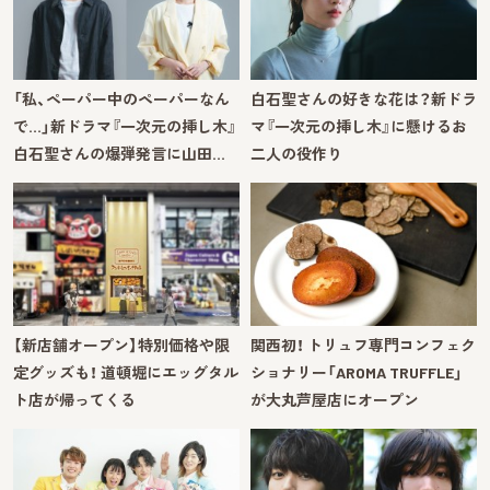
「私、ペーパー中のペーパーなん
白石聖さんの好きな花は？新ドラ
で…」新ドラマ『一次元の挿し木』
マ『一次元の挿し木』に懸けるお
白石聖さんの爆弾発言に山田…
二人の役作り
【新店舗オープン】特別価格や限
関西初！ トリュフ専門コンフェク
定グッズも！ 道頓堀にエッグタル
ショナリー「AROMA TRUFFLE」
ト店が帰ってくる
が大丸芦屋店にオープン