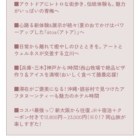
■アウトドアにレトロな街歩き、伝統体験も。魅力
がいっぱいの青梅へ
■心踊る新体験&展示が続々！夏のおでかけはパワ
ーアップした「átoa（アトア）」へ
■日常から離れて癒やしのひとときを。アートと
ウェルネスが交差する立川へ
■【兵庫・三木】神戸から1時間！西山牧場で絶品ピザ
作り＆アイスを満喫！おいしく食べて酪農応援！
■滞在がご褒美になる！ 沖縄・読谷村で見つけたア
フタヌーンティーも魅力のホテル時間
■コスパ最強っ♡ 新大阪から往復 JR＋宿泊＋ク
ーポン付きで13,800円～23,000円（※1）！？ 岡山旅が
楽しすぎた！