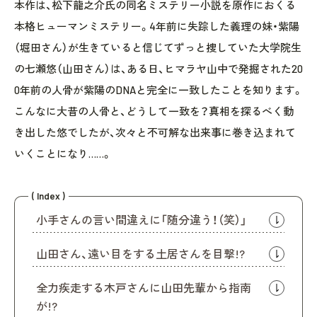
本作は、松下龍之介氏の同名ミステリー小説を原作におくる
本格ヒューマンミステリー。4年前に失踪した義理の妹・紫陽
（堀田さん）が生きていると信じてずっと捜していた大学院生
の七瀬悠（山田さん）は、ある日、ヒマラヤ山中で発掘された20
0年前の人骨が紫陽のDNAと完全に一致したことを知ります。
こんなに大昔の人骨と、どうして一致を？真相を探るべく動
き出した悠でしたが、次々と不可解な出来事に巻き込まれて
いくことになり……。
( Index )
小手さんの言い間違えに「随分違う！（笑）」
山田さん、遠い目をする土居さんを目撃!?
全力疾走する木戸さんに山田先輩から指南
が!?