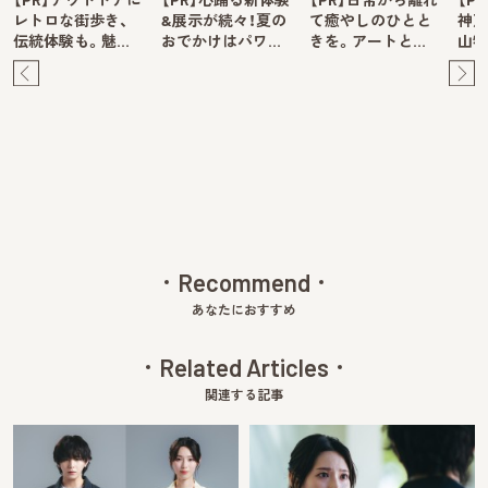
レトロな街歩き、
&展示が続々！夏の
て癒やしのひとと
神戸
伝統体験も。魅…
おでかけはパワ…
きを。アートと…
山牧
Pre
Ne
v
xt
Recommend
あなたにおすすめ
Related Articles
関連する記事