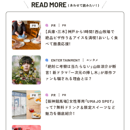
READ MORE
( あわせて読みたい！ )
PR
PR
PR
【兵庫・三木】神戸から1時間！西山牧場で
絶品ピザ作り＆アイスを満喫！おいしく食
べて酪農応援！
ENTERTAINMENT
エンタメ
「絶対に考察は当たらない」山田涼介が断
言！ 新ドラマ『一次元の挿し木』が原作フ
ァンも騙される理由とは？
PR
PR
PR
【阪神競馬場】女性専用「UMAJO SPOT」
って？無料ドリンク＆限定スイーツなど
魅力を徹底紹介！