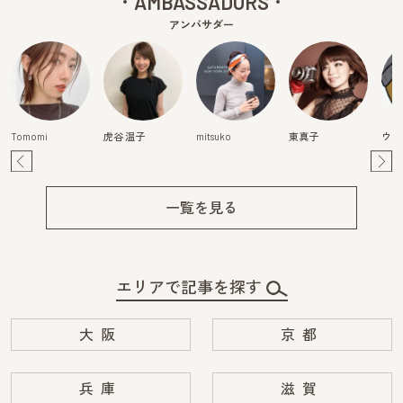
AMBASSADORS
アンバサダー
Tomomi
虎谷 温子
mitsuko
東真子
ウラ
Pre
Ne
v
xt
一覧を見る
エリアで記事を探す
大阪
京都
兵庫
滋賀