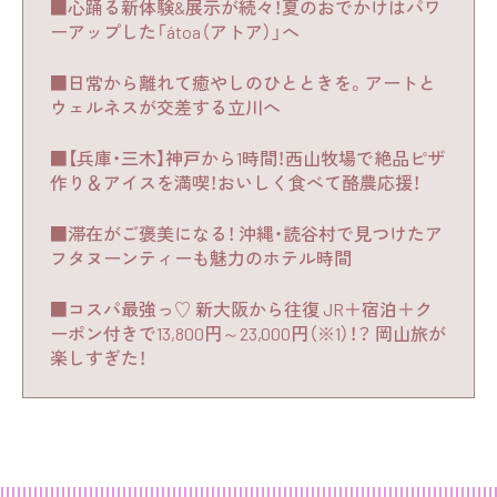
■心踊る新体験&展示が続々！夏のおでかけはパワ
ーアップした「átoa（アトア）」へ
■日常から離れて癒やしのひとときを。アートと
ウェルネスが交差する立川へ
■【兵庫・三木】神戸から1時間！西山牧場で絶品ピザ
作り＆アイスを満喫！おいしく食べて酪農応援！
■滞在がご褒美になる！ 沖縄・読谷村で見つけたア
フタヌーンティーも魅力のホテル時間
■コスパ最強っ♡ 新大阪から往復 JR＋宿泊＋ク
ーポン付きで13,800円～23,000円（※1）！？ 岡山旅が
楽しすぎた！