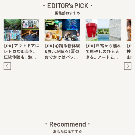
EDITOR's PICK
編集部おすすめ
【PR】アウトドアに
【PR】心踊る新体験
【PR】日常から離れ
【P
レトロな街歩き、
&展示が続々！夏の
て癒やしのひとと
神戸
伝統体験も。魅…
おでかけはパワ…
きを。アートと…
山牧
Pre
Ne
v
xt
Recommend
あなたにおすすめ