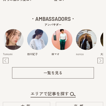
AMBASSADORS
アンバサダー
Tomomi
田川紀子
林マオ
norico
大西
Pre
Ne
v
xt
一覧を見る
エリアで記事を探す