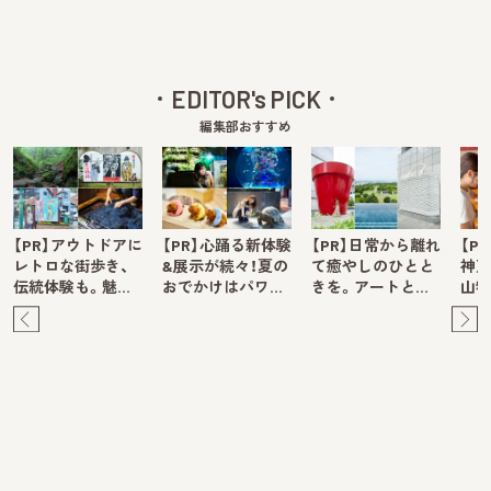
EDITOR's PICK
編集部おすすめ
【PR】アウトドアに
【PR】心踊る新体験
【PR】日常から離れ
【P
レトロな街歩き、
&展示が続々！夏の
て癒やしのひとと
神戸
伝統体験も。魅…
おでかけはパワ…
きを。アートと…
山牧
Pre
Ne
v
xt