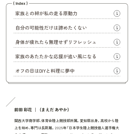
( Index )
家族との絆が私の走る原動力
自分の可能性だけは諦めたくない
身体が疲れたら無理せずリフレッシュ
家族のあたたかな応援が追い風になる
オフの日はDIYと料理に夢中
前田 彩花
（まえだ あやか）
関西大学商学部、体育会陸上競技部所属。愛知県出身。高校から陸
上を始め、専門は長距離。2025年「日本学生陸上競技個人選手権大