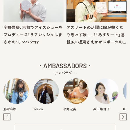
宇野昌磨、京都でアイスショーを
アスリートの活躍に胸が熱くな
プロデュース！リフレッシュはま
り思わず涙……！「あすリート」番
さかの“モンハン”!?
組DJ・板東さえかがスポーツの…
AMBASSADORS
アンバサダー
脇水麻衣
norico
平井宏美
奥田 麻弥子
田川
Pre
Ne
v
xt