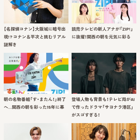
【名探偵コナン】大阪城に暗号出
読売テレビの新人アナが「ZIP!」
現!? コナン＆平次と挑むリアル
に抜擢！関西の朝を元気に彩る
謎解き
朝の名物番組「す・またん！」終了
登場人物も背景も！テレビ局がAI
へ…関西の朝を彩った15年に幕
で作ったドラマ「サヨナラ港区」
がスゴすぎる！