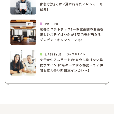
育む方法」とは？夏に行きたいレジャーも
紹介！
PR
PR
PR
京都にプチトリップ！一保堂茶舖のお茶を
楽しむステイはいかが？宿泊券が当たる
プレゼントキャンペーンも！
LIFESTYLE
ライフスタイル
女子大生アスリートの“自分に負けない柔
軟なマインド”をキープする秘訣って？ 仲
間と支え合い西日本インカレへ！