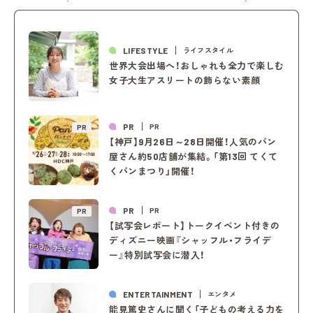
LIFESTYLE
ライフスタイル
世界大会出場へ！おしゃれも全力で楽しむ
女子大生アスリートの飾らない素顔
PR
PR
PR
【神戸】9月26日～28日開催！人気のパン
屋さん約50店舗が集結。「第13回 てくて
くパンまつり」開催！
PR
PR
PR
【試写会レポート】トークイベント付きの
ディズニー映画『シャッフル・フライデ
ー』特別試写会に潜入！
ENTERTAINMENT
エンタメ
能見篤史さんに聞く「子どもの考える力を