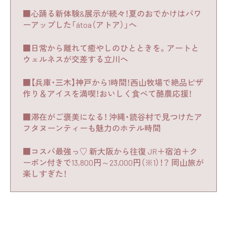
■心踊る新体験&展示が続々！夏のおでかけはパワ
ーアップした「átoa（アトア）」へ
■日常から離れて癒やしのひとときを。アートと
ウェルネスが交差する立川へ
■【兵庫・三木】神戸から1時間！西山牧場で絶品ピザ
作り＆アイスを満喫！おいしく食べて酪農応援！
■滞在がご褒美になる！ 沖縄・読谷村で見つけたア
フタヌーンティーも魅力のホテル時間
■コスパ最強っ♡ 新大阪から往復 JR＋宿泊＋ク
ーポン付きで13,800円～23,000円（※1）！？ 岡山旅が
楽しすぎた！