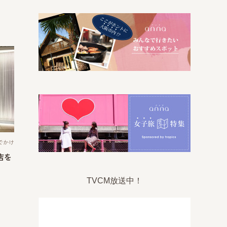
でかけ
店を
TVCM放送中！