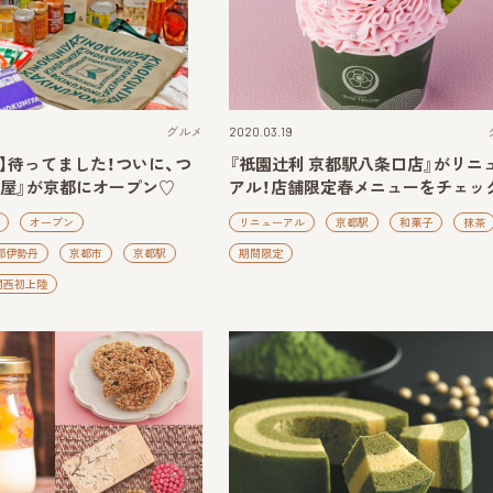
グルメ
2020.03.19
】待ってました！ついに、つ
『祇園辻利 京都駅八条口店』がリニ
国屋』が京都にオープン♡
アル！店舗限定春メニューをチェッ
オープン
リニューアル
京都駅
和菓子
抹茶
都伊勢丹
京都市
京都駅
期間限定
関西初上陸