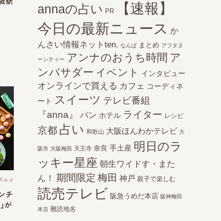
阪駅
【速報】
annaの占い
PR
今日の最新ニュース
か
んさい情報ネットten.
まとめ
なんば
アフタヌ
アンナのおうち時間
ア
ーンティー
ンバサダー
イベント
インタビュー
オンラインで買える
カフェ
コーディネ
スイーツ
テレビ番組
ート
ライター
『anna』
パン
ホテル
レシピ
占い
京都
大阪ほんわかテレビ
和歌山
大
明日のラ
手土産
奈良
天王寺
阪市
大阪梅田
ッキー星座
朝生ワイドす・また
期間限定
梅田
ん！
神戸
親子で楽しむ
グルメ
読売テレビ
ンチ
阪急うめだ本店
阪神梅田
」が
難読地名
本店