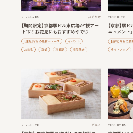
2026.04.05
おでかけ
2026.01.28
【期間限定】京都駅ビル東広場が“桜アー
【京都】駅ビル
ト”に！ お花見にもおすすめやで♡
ニュメント」
【速報】今日の最新ニュース
イベント
【速報】今日の最
お花見
京都
京都駅
期間限定
ライトアップ
2025.05.26
グルメ
2025.02.05