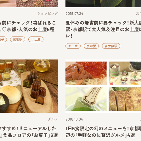
ショッピング
2019.07.24
お
る前にチェック！喜ばれるこ
夏休みの帰省前に要チェック！新大
し♡京都・人気のお土産5種
駅・京都駅で大人気＆注目のお土産
レ！
菓子
京都駅
手土産
お土産
京都駅
新大阪駅
グルメ
2018.10.04
おすすめ！リニューアルした
1日5食限定の幻のメニューも！京都
』食品フロアの「お菓子」6選
辺の「手軽なのに贅沢グルメ」4選