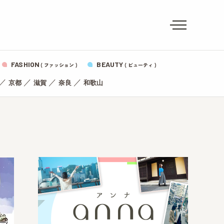
FASHION
BEAUTY
( ファッション )
( ビューティ )
／
／
／
／
京都
滋賀
奈良
和歌山