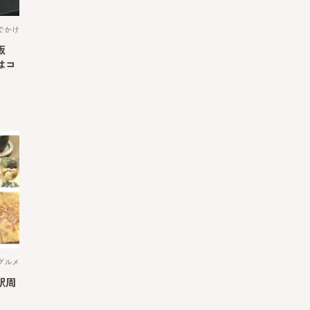
でかけ
阪
はコ
グルメ
駅周