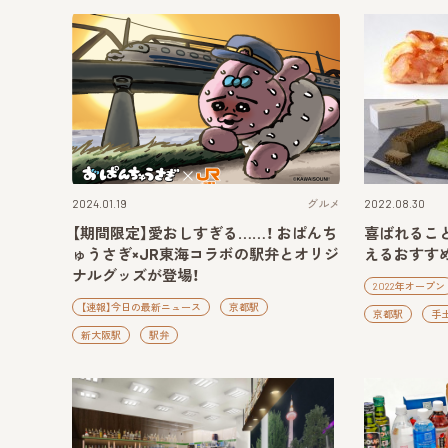
2024.01.19
グルメ
2022.08.30
【期間限定】愛おしすぎる……！ おぱんち
喜ばれるこ
ゅうさぎ×JR東海コラボの駅弁とオリジ
えるおすす
ナルグッズが登場！
2022年オープン
【速報】今日の最新ニュース
京都駅
京都駅
手
新大阪駅
駅弁