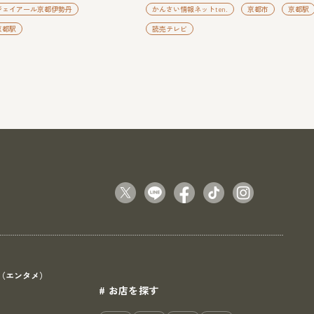
ジェイアール京都伊勢丹
かんさい情報ネットten.
京都市
京都駅
京都駅
読売テレビ
（エンタメ）
# お店を探す
）