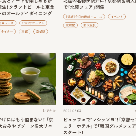
に食とアートを楽しめる新
北陸の名物が駅弁に！ 京都駅＆新大
誕生！クラフトビールと京食
で「北陸フェア」開催
ンのオールデイダイニング
【速報】今日の最新ニュース
イベント
新ニュース
2025年オープン
京都駅
新大阪駅
ライター
京都
京都駅
おでかけ
2024.06.03
げにはもう悩まない！ 「京
ビュッフェで“マシッソヨ”！「京都セ
2大おみやげゾーンを大リニ
ュリーホテル」で「韓国グルメフェア
スタート！