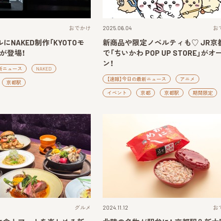
おでかけ
2025.06.04
お
にNAKED制作「KYOTOモ
新商品や限定ノベルティも♡ JR京
が登場！
で「ちいかわ POP UP STORE」がオ
ン！
新ニュース
NAKED
【速報】今日の最新ニュース
アニメ
京都駅
イベント
京都
京都駅
期間限定
グルメ
2024.11.12
お