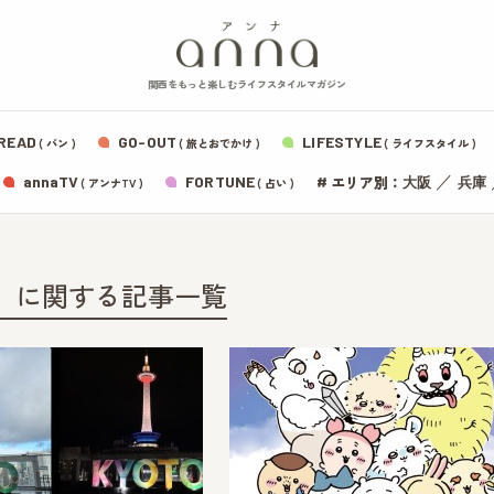
関西をもっと楽しむライフスタイルマガジン
READ
GO-OUT
LIFESTYLE
( パン )
( 旅とおでかけ )
( ライフスタイル )
エリア別：
annaTV
FORTUNE
#
／
大阪
兵庫
( アンナTV )
( 占い )
」に関する記事一覧