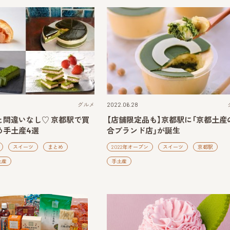
グルメ
2022.06.28
と間違いなし♡ 京都駅で買
【店舗限定品も】京都駅に「京都土産
め手土産4選
合ブランド店」が誕生
スイーツ
まとめ
2022年オープン
スイーツ
京都駅
土産
手土産