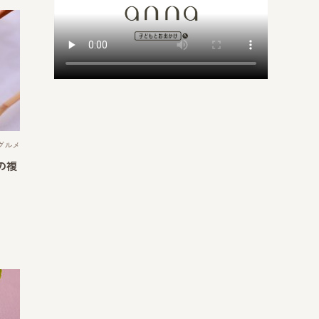
グルメ
の複