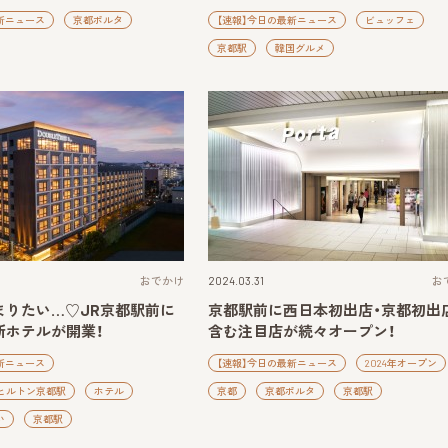
新ニュース
京都ポルタ
【速報】今日の最新ニュース
ビュッフェ
京都駅
韓国グルメ
おでかけ
2024.03.31
お
まりたい…♡JR京都駅前に
京都駅前に西日本初出店・京都初出
新ホテルが開業！
含む注目店が続々オープン！
新ニュース
【速報】今日の最新ニュース
2024年オープン
yヒルトン京都駅
ホテル
京都
京都ポルタ
京都駅
い
京都駅