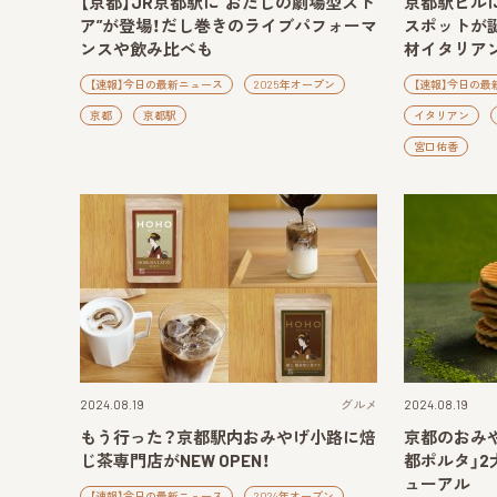
【京都】JR京都駅に“おだしの劇場型スト
京都駅ビル
ア”が登場！だし巻きのライブパフォーマ
スポットが
ンスや飲み比べも
材イタリア
【速報】今日の最新ニュース
2025年オープン
【速報】今日の最
京都
京都駅
イタリアン
宮口佑香
2024.08.19
グルメ
2024.08.19
もう行った？京都駅内おみやげ小路に焙
京都のおみや
じ茶専門店がNEW OPEN！
都ポルタ」
ューアル
【速報】今日の最新ニュース
2024年オープン