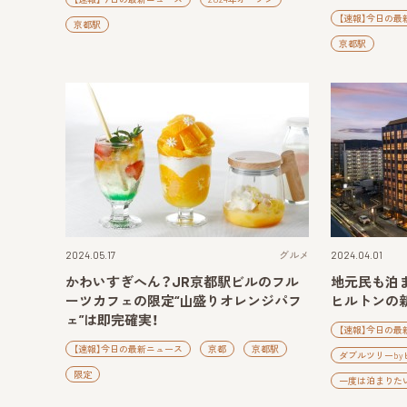
【速報】今日の最
京都駅
京都駅
2024.05.17
グルメ
2024.04.01
かわいすぎへん？JR京都駅ビルのフル
地元民も泊
ーツカフェの限定“山盛りオレンジパフ
ヒルトンの
ェ”は即完確実！
【速報】今日の最
【速報】今日の最新ニュース
京都
京都駅
ダブルツリーb
限定
一度は泊まりた