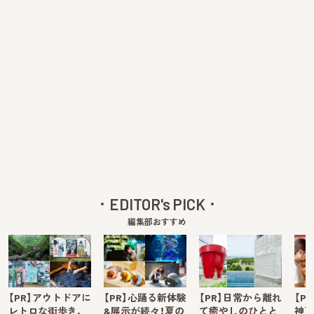
EDITOR's PICK
編集部おすすめ
【PR】アウトドアに
【PR】心踊る新体験
【PR】日常から離れ
【P
レトロな街歩き、
&展示が続々！夏の
て癒やしのひとと
神戸