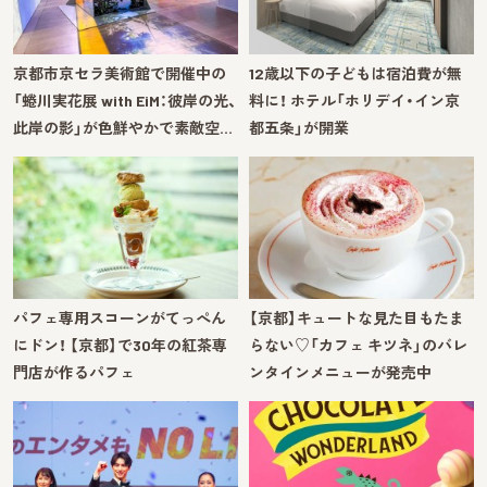
京都市京セラ美術館で開催中の
12歳以下の子どもは宿泊費が無
「蜷川実花展 with EiM：彼岸の光、
料に！ ホテル「ホリデイ・イン京
此岸の影」が色鮮やかで素敵空…
都五条」が開業
パフェ専用スコーンがてっぺん
【京都】キュートな見た目もたま
にドン！ 【京都】で30年の紅茶専
らない♡「カフェ キツネ」のバレ
門店が作るパフェ
ンタインメニューが発売中