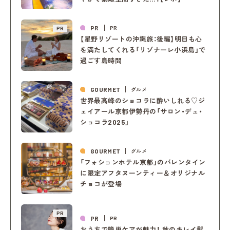
PR
PR
PR
【星野リゾートの沖縄旅：後編】明日も心
を満たしてくれる「リゾナーレ小浜島」で
過ごす島時間
GOURMET
グルメ
世界最高峰のショコラに酔いしれる♡ジ
ェイアール京都伊勢丹の「サロン・デュ・
ショコラ2025」
GOURMET
グルメ
「フォションホテル京都」のバレンタイン
に限定アフタヌーンティー＆オリジナル
チョコが登場
PR
PR
PR
おうちで簡単ケアが魅力！ 秋のキレイ髪