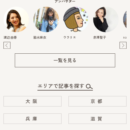
アンバサダー
渡辺 由香
脇水麻衣
ウラリエ
赤澤聖子
nori
Pre
Ne
v
xt
一覧を見る
エリアで記事を探す
大阪
京都
兵庫
滋賀