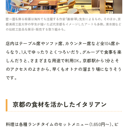
壁一面を飾る絵画は海外でも活躍する作家「裏柳 翠」先生によるもの。そのほか、京
都美術工芸大学の学生が描いた近代京都をイメージしたアートも多数。清水焼など
の伝統工芸品を展示・販売する取り組みも。
店内はテーブル席やソファ席、カウンター席など全104席か
らなり、1人でゆったりとくつろいだり、グループで食事を楽
しんだりと、さまざまな用途で利用OK。京都駅から1分とそ
のアクセスのよさから、早くもオトナの溜まり場になりそう
です。
京都の食材を活かしたイタリアン
料理は各種ランチタイムのセットメニュー（1,650円〜）、ピ