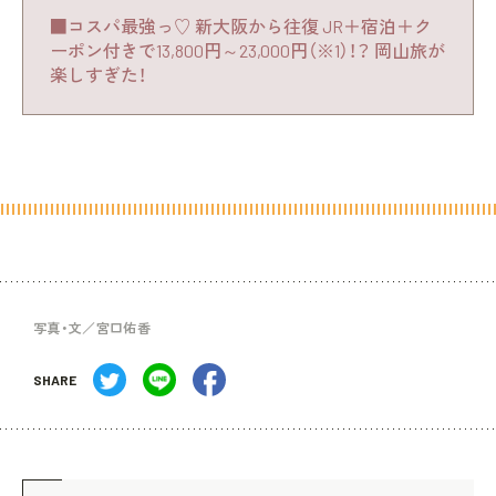
■コスパ最強っ♡ 新大阪から往復 JR＋宿泊＋ク
ーポン付きで13,800円～23,000円（※1）！？ 岡山旅が
楽しすぎた！
写真・文／宮口佑香
SHARE