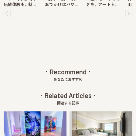
伝統体験も。魅…
おでかけはパワ…
きを。アートと…
山牧
Pre
Ne
v
xt
Recommend
あなたにおすすめ
Related Articles
関連する記事