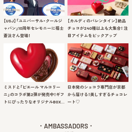
【USJ】「ユニバーサル・クールジ
【カルディのバレンタイン】絶品
ャパン」10周年セレモニーに福士
チョコが240種以上も大集合！ 注
蒼汰さん登場！
目アイテムをピックアップ
ミスドと「ピエール マルコリー
日本発のショコラ専門店が京都
ニ」のコラボ第2弾が発売中！ギフ
から届ける！美しすぎるチョコレ
トにぴったりなオリジナルBOX…
ート♡
AMBASSADORS