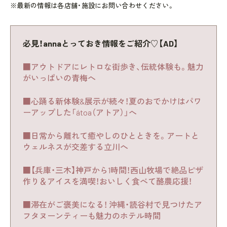
※最新の情報は各店舗・施設にお問い合わせください。
必見！annaとっておき情報をご紹介♡【AD】
■アウトドアにレトロな街歩き、伝統体験も。魅力
がいっぱいの青梅へ
■心踊る新体験&展示が続々！夏のおでかけはパワ
ーアップした「átoa（アトア）」へ
■日常から離れて癒やしのひとときを。アートと
ウェルネスが交差する立川へ
■【兵庫・三木】神戸から1時間！西山牧場で絶品ピザ
作り＆アイスを満喫！おいしく食べて酪農応援！
■滞在がご褒美になる！ 沖縄・読谷村で見つけたア
フタヌーンティーも魅力のホテル時間