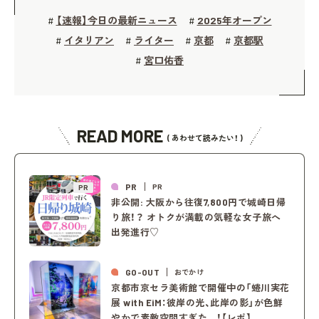
【速報】今日の最新ニュース
2025年オープン
#
#
イタリアン
ライター
京都
京都駅
#
#
#
#
宮口佑香
#
READ MORE
( あわせて読みたい！ )
PR
PR
PR
非公開: 大阪から往復7,800円で城崎日帰
り旅！？ オトクが満載の気軽な女子旅へ
出発進行♡
GO-OUT
おでかけ
京都市京セラ美術館で開催中の「蜷川実花
展 with EiM：彼岸の光、此岸の影」が色鮮
やかで素敵空間すぎた…！【レポ】