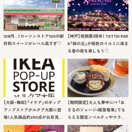
108円…！ローソンストア100の新
【神戸】祝開業1周年！ TOTTEI PAR
作和スイーツがレベル高すぎ♡
K「緑の丘」が桜色のイルミに染ま
る春の夜を楽しもう♡
【大阪・梅田】「イケア」のポップ
【期間限定】大人も夢中に!? 「お
アップストアがルクア大阪に登
さるのジョージ×阪急電車」でも
場！人気商品約250点がお目見…
らえる限定ノベルティやコラ…