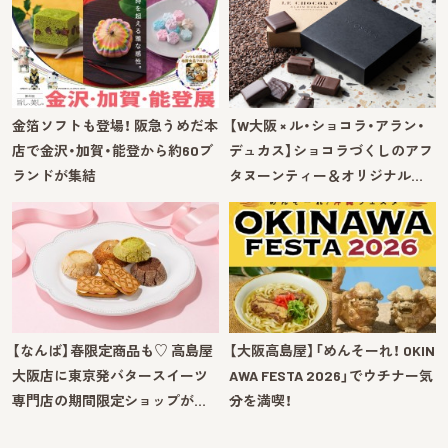
金箔ソフトも登場！ 阪急うめだ本
【W大阪 × ル・ショコラ・アラン・
店で金沢・加賀・能登から約60ブ
デュカス】ショコラづくしのアフ
ランドが集結
タヌーンティー＆オリジナル…
【なんば】春限定商品も♡ 高島屋
【大阪高島屋】「めんそーれ！ OKIN
大阪店に東京発バタースイーツ
AWA FESTA 2026」でウチナー気
専門店の期間限定ショップが…
分を満喫！