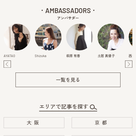
AMBASSADORS
アンバサダー
AYATAO
Shizuka
萩原 有香
土居 真優子
西畑
Pre
Ne
v
xt
一覧を見る
エリアで記事を探す
大阪
京都