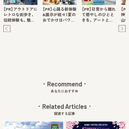
【PR】アウトドアに
【PR】心踊る新体験
【PR】日常から離れ
【P
レトロな街歩き、
&展示が続々！夏の
て癒やしのひとと
神戸
伝統体験も。魅…
おでかけはパワ…
きを。アートと…
山牧
Pre
Ne
v
xt
Recommend
あなたにおすすめ
Related Articles
関連する記事