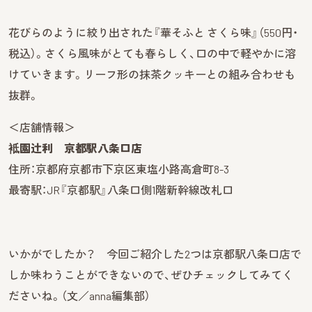
花びらのように絞り出された『華そふと さくら味』（550円・
税込）。さくら風味がとても春らしく、口の中で軽やかに溶
けていきます。リーフ形の抹茶クッキーとの組み合わせも
抜群。
＜店舗情報＞
袛園辻利 京都駅八条口店
住所：京都府京都市下京区東塩小路高倉町8-3
最寄駅：JR『京都駅』八条口側1階新幹線改札口
いかがでしたか？ 今回ご紹介した2つは京都駅八条口店で
しか味わうことができないので、ぜひチェックしてみてく
ださいね。（文／anna編集部）