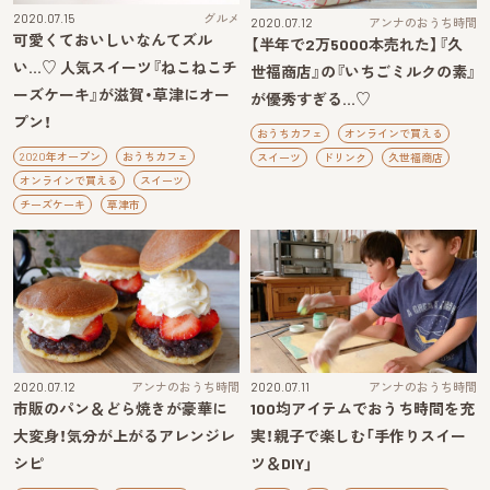
2020.07.15
グルメ
2020.07.12
アンナのおうち時間
可愛くておいしいなんてズル
【半年で2万5000本売れた】『久
い…♡ 人気スイーツ『ねこねこチ
世福商店』の『いちごミルクの素』
ーズケーキ』が滋賀・草津にオー
が優秀すぎる…♡
プン！
おうちカフェ
オンラインで買える
2020年オープン
おうちカフェ
スイーツ
ドリンク
久世福商店
オンラインで買える
スイーツ
チーズケーキ
草津市
2020.07.12
アンナのおうち時間
2020.07.11
アンナのおうち時間
市販のパン＆どら焼きが豪華に
100均アイテムでおうち時間を充
大変身！気分が上がるアレンジレ
実！親子で楽しむ「手作りスイー
シピ
ツ＆DIY」