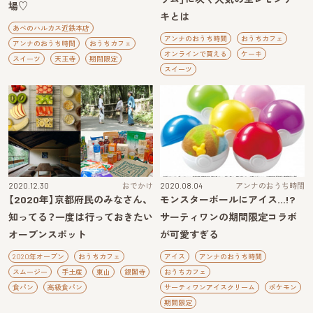
場♡
キとは
あべのハルカス近鉄本店
アンナのおうち時間
おうちカフェ
アンナのおうち時間
おうちカフェ
オンラインで買える
ケーキ
スイーツ
天王寺
期間限定
スイーツ
2020.12.30
おでかけ
2020.08.04
アンナのおうち時間
【2020年】京都府民のみなさん、
モンスターボールにアイス…!?
知ってる？一度は行っておきたい
サーティワンの期間限定コラボ
オープンスポット
が可愛すぎる
2020年オープン
おうちカフェ
アイス
アンナのおうち時間
スムージー
手土産
東山
銀閣寺
おうちカフェ
食パン
高級食パン
サーティワンアイスクリーム
ポケモン
期間限定