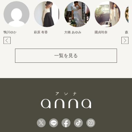
鴨川ゆか
萩原 有香
大橋 あゆみ
國貞玲奈
森麻
Pr
Ne
ev
xt
一覧を見る