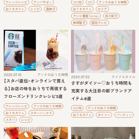
アレンジレシピ
アンバサダー
100均
DIY
アンナのおうち時間
おうちカフェ
レシピ
森映子
おうちカフェ
セリア
テレビ番組『anna』
田川紀子
神頃智子
読売テレビ
2020.07.10
アンナのおうち時間
2020.07.02
ライフスタイル
【スタバ直伝・オンラインで買え
さすがダイソー♡おうち時間も
る】お店の味をおうちで再現する
充実する大注目の新ブランドア
フローズンドリンクレシピ3選
イテム8選
アレンジレシピ
アンナのおうち時間
100均
アンナのおうち時間
おうちカフェ
スターバックス
おうちカフェ
ダイソー
パーティー
スタバ
レシピ