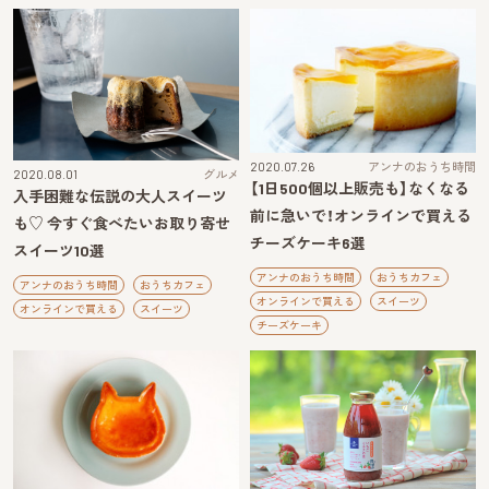
2020.07.26
アンナのおうち時間
2020.08.01
グルメ
【1日500個以上販売も】なくなる
入手困難な伝説の大人スイーツ
前に急いで！オンラインで買える
も♡ 今すぐ食べたいお取り寄せ
チーズケーキ6選
スイーツ10選
アンナのおうち時間
おうちカフェ
アンナのおうち時間
おうちカフェ
オンラインで買える
スイーツ
オンラインで買える
スイーツ
チーズケーキ