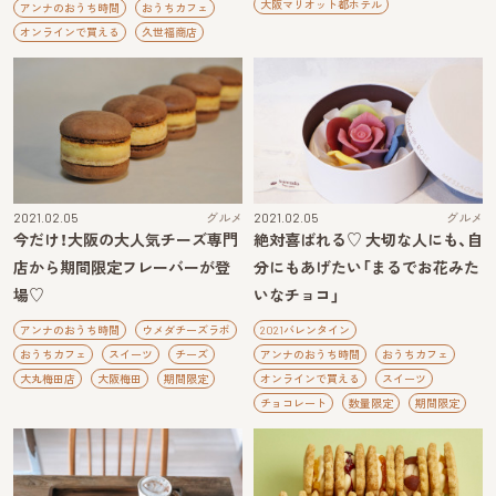
大阪マリオット都ホテル
アンナのおうち時間
おうちカフェ
オンラインで買える
久世福商店
2021.02.05
グルメ
2021.02.05
グルメ
今だけ！大阪の大人気チーズ専門
絶対喜ばれる♡ 大切な人にも、自
店から期間限定フレーバーが登
分にもあげたい「まるでお花みた
場♡
いなチョコ」
アンナのおうち時間
ウメダチーズラボ
2021バレンタイン
おうちカフェ
スイーツ
チーズ
アンナのおうち時間
おうちカフェ
大丸梅田店
大阪梅田
期間限定
オンラインで買える
スイーツ
チョコレート
数量限定
期間限定