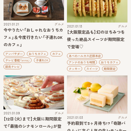
2021.01.21
グルメ
2021.01.13
グルメ
今やりたい「おしゃれなおうちカ
【大阪限定品も】幻のはちみつを
フェ」＆今度行きたい「子連れOK
使った絶品スイーツが期間限定
のカフェ」
で登場♡
アンバサダー
おうちカフェ
カフェ
あべのハルカス近鉄本店
テレビ番組『anna』
子連れOK
アンナのおうち時間
おうちカフェ
読売テレビ
クッキー
スイーツ
期間限定
2021.01.09
グルメ
2021.01.03
グルメ
【12日（火）まで】大阪に期間限定
予約殺到で3ヶ月待ち!? 「奇跡バ
で「最強のシナモンロール」が登
ウム」に次ぐ人気の生レモンケー