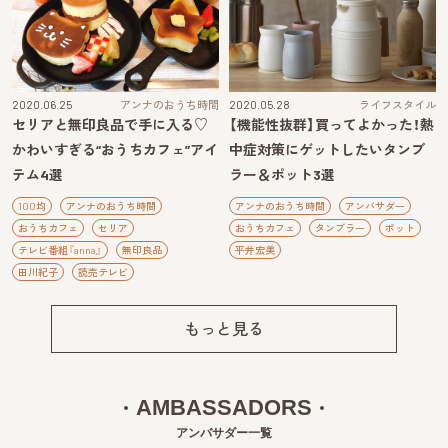
2020.06.25
アンナのおうち時間
2020.05.28
ライフスタイル
セリアと無印良品で手に入る♡
【機能性抜群】買ってよかった！熱
かわいすぎる“おうちカフェ”アイ
中症対策にゲットしたいタンブ
テム4選
ラー＆ポット3選
100均
アンナのおうち時間
アンナのおうち時間
アンバサダー
おうちカフェ
セリア
おうちカフェ
タンブラー
ポット
テレビ番組『anna』
無印良品
平井宏美
田川紀子
読売テレビ
もっと見る
AMBASSADORS
アンバサダー一覧