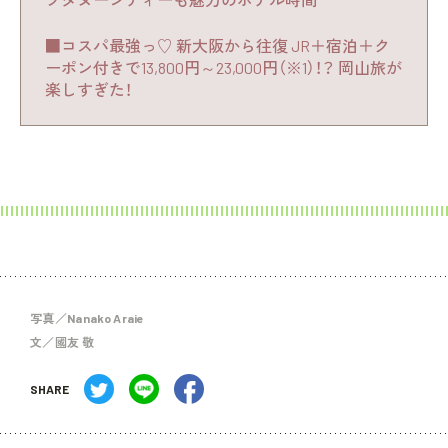
■コスパ最強っ♡ 新大阪から往復 JR＋宿泊＋ク
ーポン付きで13,800円～23,000円（※1）！？ 岡山旅が
楽しすぎた！
写真／Nanako Araie
文／國友 敬
SHARE