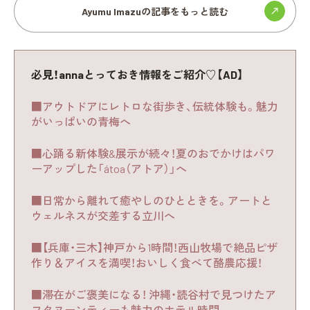
Ayumu Imazuの記事をもっと読む
必見！annaとっておき情報をご紹介♡【AD】
■アウトドアにレトロな街歩き、伝統体験も。魅力
がいっぱいの青梅へ
■心踊る新体験&展示が続々！夏のおでかけはパワ
ーアップした「átoa（アトア）」へ
■日常から離れて癒やしのひとときを。アートと
ウェルネスが交差する立川へ
■【兵庫・三木】神戸から1時間！西山牧場で絶品ピザ
作り＆アイスを満喫！おいしく食べて酪農応援！
■滞在がご褒美になる！ 沖縄・読谷村で見つけたア
フタヌーンティーも魅力のホテル時間