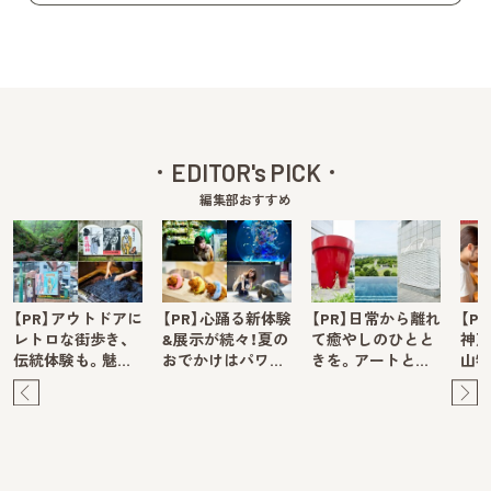
EDITOR's PICK
編集部おすすめ
【PR】アウトドアに
【PR】心踊る新体験
【PR】日常から離れ
【P
レトロな街歩き、
&展示が続々！夏の
て癒やしのひとと
神戸
伝統体験も。魅…
おでかけはパワ…
きを。アートと…
山牧
Pre
Ne
v
xt