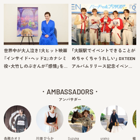
世界中が大人泣き！大ヒット映画
「大阪駅でイベントできることが
『インサイド・ヘッド2』カナシミ
めちゃくちゃうれしい」 DXTEEN
役・大竹しのぶさんが「感情」を…
アルバムリリース記念イベン…
AMBASSADORS
アンバサダー
各務カオリ
川畑 ひらか
Suzuka
urako
植田