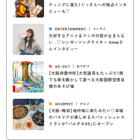
ティングに潜入！ぐっさんへの独占インタ
ビューも♡
ENTERTAINMENT
エンタメ
大好きなアニメ＆マンガの話が止まらな
い…♡シンガーソングライター Annaさ
んインタビュー
GO-OUT
おでかけ
【大阪府豊中市】大型遊具もたっぷり！雨
でも体を動かして遊べる大阪国際空港自
慢のあそび場
GOURMET
グルメ
【大阪・梅田】地中海に来たみたい♡本場
のパエリアが楽しめるスパニッシュレス
トランが「バルチカ03」にオープン