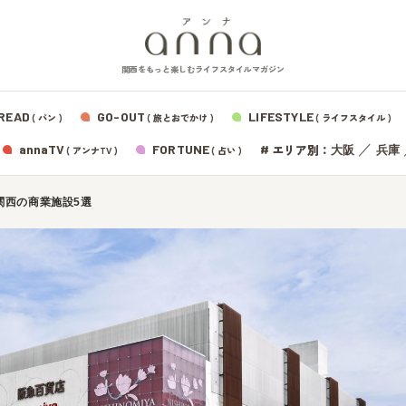
関西をもっと楽しむライフスタイルマガジン
READ
GO-OUT
LIFESTYLE
( パン )
( 旅とおでかけ )
( ライフスタイル )
エリア別：
annaTV
FORTUNE
#
／
大阪
兵庫
( アンナTV )
( 占い )
関西の商業施設5選