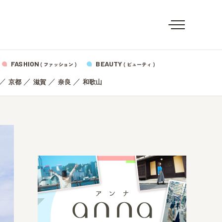
FASHION
BEAUTY
( ファッション )
( ビューティ )
／
／
／
／
京都
滋賀
奈良
和歌山