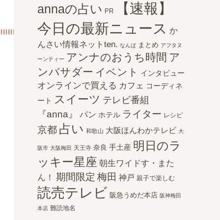
【速報】
annaの占い
PR
今日の最新ニュース
か
んさい情報ネットten.
まとめ
なんば
アフタヌ
アンナのおうち時間
ア
ーンティー
ンバサダー
イベント
インタビュー
オンラインで買える
カフェ
コーディネ
スイーツ
テレビ番組
ート
ライター
『anna』
パン
ホテル
レシピ
占い
京都
大阪ほんわかテレビ
和歌山
大
明日のラ
手土産
奈良
天王寺
阪市
大阪梅田
ッキー星座
朝生ワイドす・また
期間限定
梅田
ん！
神戸
親子で楽しむ
読売テレビ
阪急うめだ本店
阪神梅田
難読地名
本店