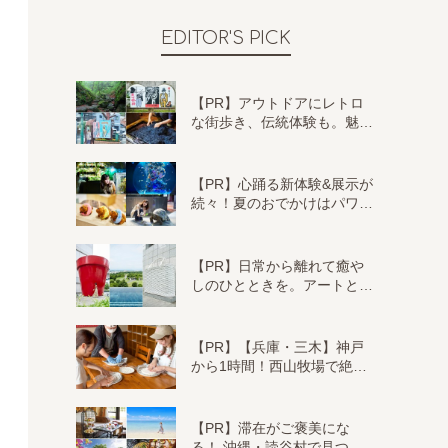
EDITOR'S PICK
【PR】アウトドアにレトロ
な街歩き、伝統体験も。魅…
【PR】心踊る新体験&展示が
続々！夏のおでかけはパワ…
【PR】日常から離れて癒や
しのひとときを。アートと…
【PR】【兵庫・三木】神戸
から1時間！西山牧場で絶…
【PR】滞在がご褒美にな
る！ 沖縄・読谷村で見つ…