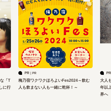
PR
PR
｜PR
な「T
梅乃宿ワクワクほろよいFes2024～飲む
大人
しに行
人も飲まない人も一緒に乾杯！～
年以
界へ