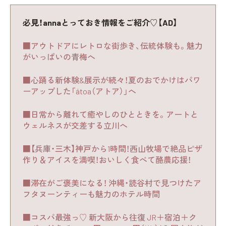
必見！annaとっておき情報をご紹介♡【AD】
■アウトドアにレトロな街歩き、伝統体験も。魅力
がいっぱいの青梅へ
■心踊る新体験&展示が続々！夏のおでかけはパワ
ーアップした「átoa（アトア）」へ
■日常から離れて癒やしのひとときを。アートと
ウェルネスが交差する立川へ
■【兵庫・三木】神戸から1時間！西山牧場で絶品ピザ
作り＆アイスを満喫！おいしく食べて酪農応援！
■滞在がご褒美になる！ 沖縄・読谷村で見つけたア
フタヌーンティーも魅力のホテル時間
■コスパ最強っ♡ 新大阪から往復 JR＋宿泊＋ク