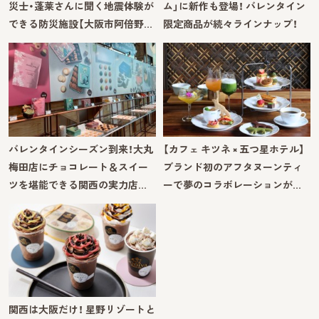
災士・蓬莱さんに聞く地震体験が
ム」に新作も登場！ バレンタイン
できる防災施設【大阪市阿倍野…
限定商品が続々ラインナップ！
バレンタインシーズン到来！大丸
【カフェ キツネ × 五つ星ホテル】
梅田店にチョコレート＆スイー
ブランド初のアフタヌーンティ
ツを堪能できる関西の実力店…
ーで夢のコラボレーションが…
関西は大阪だけ！ 星野リゾートと