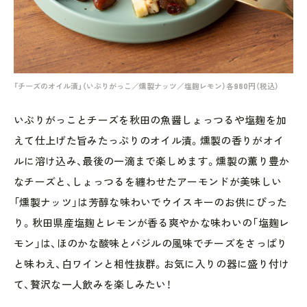
「チーズのオイル漬」（いぶりがっこ／燻製ナッツ／塩麹レモン）各980円（税込）
いぶりがっことチーズを秋田の魚醤しょっつるや塩麹を加
えて仕上げた旨みたっぷりのオイル漬。燻製の香りがオイ
ルに溶け込み、最後の一滴まで楽しめます。燻製の薫り豊か
なチーズと、しょっつるを纏わせたアーモンドが美味しい
「燻製ナッツ」は芳醇な味わいでウイスキーのお供にぴった
り。秋田県産塩麹とレモンが香る爽やかな味わいの「塩麹レ
モン」は、ほのかな酸味とバジルの風味でチーズをさっぱり
と味わえ、白ワインと相性抜群。お気に入りの器に盛り付け
て、贅沢な一人飲みを楽しみたい！