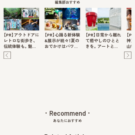
編集部おすすめ
【PR】アウトドアに
【PR】心踊る新体験
【PR】日常から離れ
【P
レトロな街歩き、
&展示が続々！夏の
て癒やしのひとと
神戸
伝統体験も。魅…
おでかけはパワ…
きを。アートと…
山牧
Pre
Ne
v
xt
Recommend
あなたにおすすめ