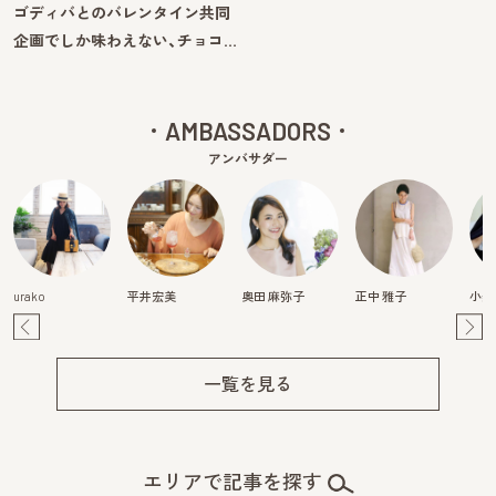
ゴディバとのバレンタイン共同
企画でしか味わえない、チョコ…
AMBASSADORS
アンバサダー
urako
平井宏美
奥田 麻弥子
正中 雅子
小柴
Pre
Ne
v
xt
一覧を見る
エリアで記事を探す