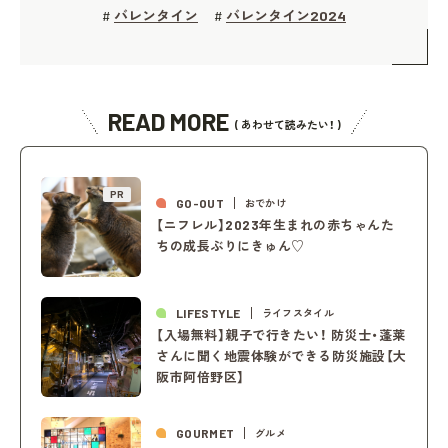
バレンタイン
バレンタイン2024
#
#
READ MORE
( あわせて読みたい！ )
PR
GO-OUT
おでかけ
【ニフレル】2023年生まれの赤ちゃんた
ちの成長ぶりにきゅん♡
LIFESTYLE
ライフスタイル
【入場無料】親子で行きたい！ 防災士・蓬莱
さんに聞く地震体験ができる防災施設【大
阪市阿倍野区】
GOURMET
グルメ