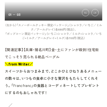
01
03
）、
（左から）「スノーボールクッキー 限定パッケージ」（ショコラ／いちご／ミル
（
グレ
ク／アールグレイ）各680円（税込）、
「ポップコーン 限定パッケージ」（いちご×ショコラ／ミルク×ショコラ／いち
「
ご×ミルク／アールグレイ×ミルク）各700円（税込）
【関連記事】【兵庫・猪名川町】金・土にファンが殺到！住宅街
でこっそり売られる絶品ベーグル
＼from Writer／
スイーツからおつまみまで、どこかひとひねりあるメニュー
の数々は、いつもの食卓に小さな贅沢をもたらしてくれそ
う。「Francfranc」の食器とコーディネートしてプレゼント
にするのもおしゃれです！