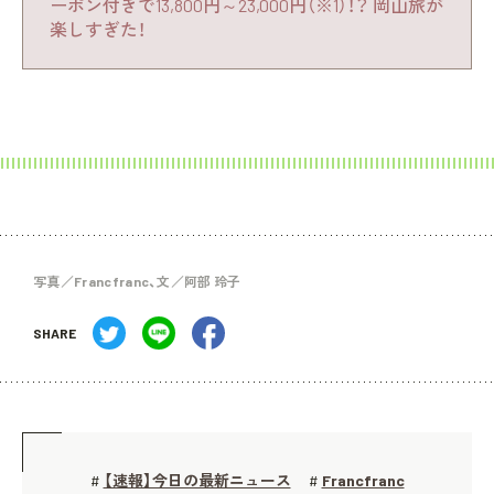
ーポン付きで13,800円～23,000円（※1）！？ 岡山旅が
楽しすぎた！
写真／Francfranc、文／阿部 玲子
SHARE
【速報】今日の最新ニュース
Francfranc
#
#