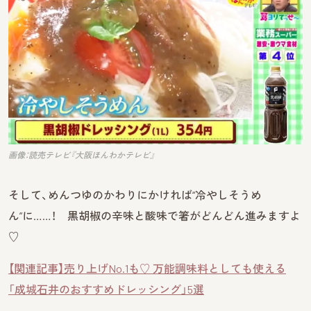
画像：読売テレビ『大阪ほんわかテレビ』
そして、めんつゆのかわりにかければ“冷やしそうめ
ん”に……！ 黒胡椒の辛味と酸味で箸がどんどん進みますよ
♡
【関連記事】売り上げNo.1も♡ 万能調味料としても使える
「成城石井のおすすめドレッシング」5選