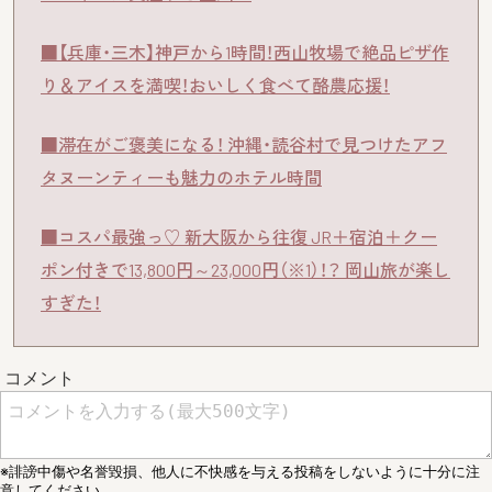
■【兵庫・三木】神戸から1時間！西山牧場で絶品ピザ作
り＆アイスを満喫！おいしく食べて酪農応援！
■滞在がご褒美になる！ 沖縄・読谷村で見つけたアフ
タヌーンティーも魅力のホテル時間
■コスパ最強っ♡ 新大阪から往復 JR＋宿泊＋クー
ポン付きで13,800円～23,000円（※1）！？ 岡山旅が楽し
すぎた！