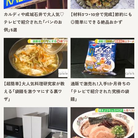
カルディや成城石井で大人気♡
【材料3つ・10分で完成】節約にも
テレビで紹介された「パンのお
◎簡単にできる絶品おかず
供」5選
【超簡単】大人気料理研究家が教
通販で激売れ！入手1か月待ちの
える「袋麺を激ウマにする裏ワ
「テレビで紹介された究極の袋
ザ」
麺」