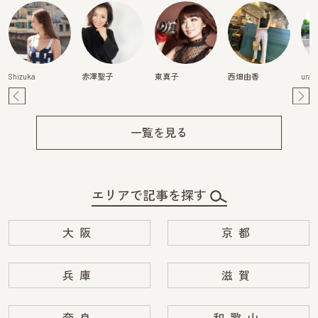
Shizuka
赤澤聖子
東真子
西畑由香
urak
Pre
Ne
v
xt
一覧を見る
エリアで記事を探す
大阪
京都
兵庫
滋賀
奈良
和歌山