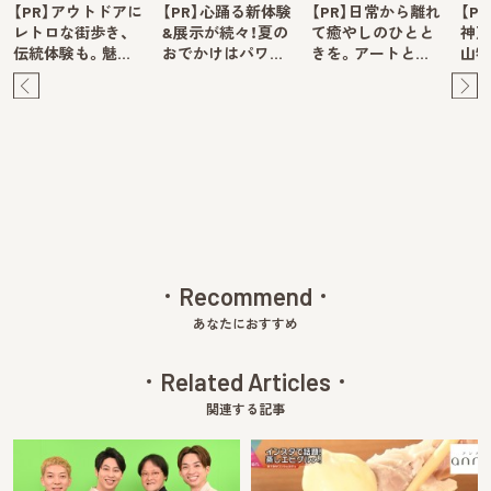
【PR】アウトドアに
【PR】心踊る新体験
【PR】日常から離れ
【P
レトロな街歩き、
&展示が続々！夏の
て癒やしのひとと
神戸
伝統体験も。魅…
おでかけはパワ…
きを。アートと…
山牧
Pre
Ne
v
xt
Recommend
あなたにおすすめ
Related Articles
関連する記事