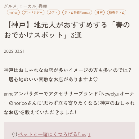
グルメ
ローカル
兵庫
norico
アンバサダー
カフェ
テレビ番組『anna』
神戸
読売テレビ
【神戸】地元人がおすすめする「春の
おでかけスポット」3選
2022.03.21
神戸はおしゃれなお店が多いイメージの方も多いのでは？
居心地のいい素敵なお店がありますよ♡
annaアンバサダーでアクセサリーブランド『Newely』オーナ
ーのnoricoさんに“思わず立ち寄りたくなる！神戸のおしゃれ
なお店”を教えていただきました！
（1）
ペットと一緒にくつろげる「awj」