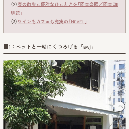
（2）
春の散歩と優雅なひとときを「岡本公園／岡本 珈
琲館」
（3）
ワインもカフェも充実の「NOVEL」
■1：ペットと一緒にくつろげる「awj」