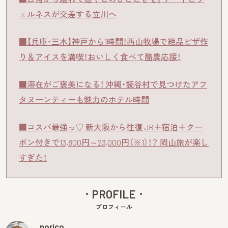
ェルネスが交差する立川へ
■【兵庫・三木】神戸から1時間！西山牧場で絶品ピザ作
り＆アイスを満喫！おいしく食べて酪農応援！
■滞在がご褒美になる！ 沖縄・読谷村で見つけたアフ
タヌーンティーも魅力のホテル時間
■コスパ最強っ♡ 新大阪から往復 JR＋宿泊＋クー
ポン付きで13,800円～23,000円（※1）！？ 岡山旅が楽し
すぎた！
PROFILE
プロフィール
norico