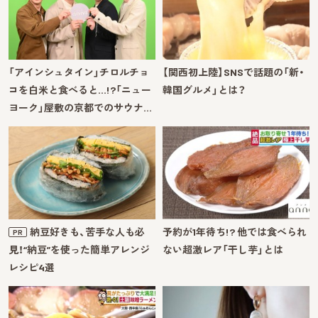
「アインシュタイン」チロルチョ
【関西初上陸】SNSで話題の「新・
コを白米と食べると…!?「ニュー
韓国グルメ」とは？
ヨーク」屋敷の京都でのサウナ…
納豆好きも、苦手な人も必
予約が1年待ち!? 他では食べられ
PR
見！“納豆”を使った簡単アレンジ
ない超激レア「干し芋」とは
レシピ4選