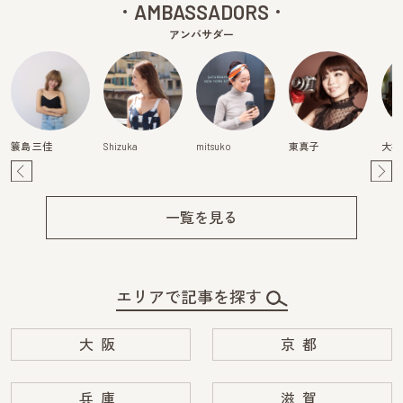
AMBASSADORS
アンバサダー
簑島 三佳
Shizuka
mitsuko
東真子
大橋
Pre
Ne
v
xt
一覧を見る
エリアで記事を探す
大阪
京都
兵庫
滋賀