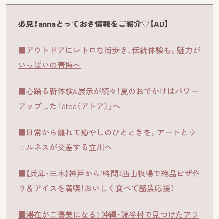
必見！annaとっておき情報をご紹介♡【AD】
■アウトドアにレトロな街歩き、伝統体験も。魅力が
いっぱいの青梅へ
■心踊る新体験&展示が続々！夏のおでかけはパワー
アップした「átoa（アトア）」へ
■日常から離れて癒やしのひとときを。アートとウ
ェルネスが交差する立川へ
■【兵庫・三木】神戸から1時間！西山牧場で絶品ピザ作
り＆アイスを満喫！おいしく食べて酪農応援！
■滞在がご褒美になる！ 沖縄・読谷村で見つけたアフ