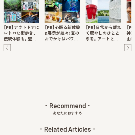
【PR】アウトドアに
【PR】心踊る新体験
【PR】日常から離れ
【P
レトロな街歩き、
&展示が続々！夏の
て癒やしのひとと
神戸
伝統体験も。魅…
おでかけはパワ…
きを。アートと…
山牧
Pre
Ne
v
xt
Recommend
あなたにおすすめ
Related Articles