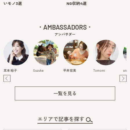
いモノ3選
NG収納4選
AMBASSADORS
アンバサダー
芝本 裕子
Suzuka
平井宏美
Tomomi
urak
Pre
Ne
v
xt
一覧を見る
エリアで記事を探す