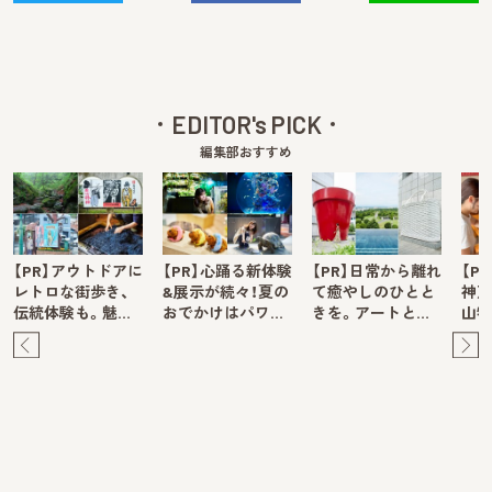
EDITOR's PICK
編集部おすすめ
【PR】アウトドアに
【PR】心踊る新体験
【PR】日常から離れ
【P
レトロな街歩き、
&展示が続々！夏の
て癒やしのひとと
神戸
伝統体験も。魅…
おでかけはパワ…
きを。アートと…
山牧
Pre
Ne
v
xt