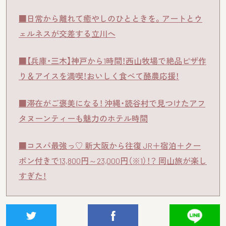
■日常から離れて癒やしのひとときを。アートとウ
ェルネスが交差する立川へ
■【兵庫・三木】神戸から1時間！西山牧場で絶品ピザ作
り＆アイスを満喫！おいしく食べて酪農応援！
■滞在がご褒美になる！ 沖縄・読谷村で見つけたアフ
タヌーンティーも魅力のホテル時間
■コスパ最強っ♡ 新大阪から往復 JR＋宿泊＋クー
ポン付きで13,800円～23,000円（※1）！？ 岡山旅が楽し
すぎた！