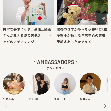
異常な暑さにゲリラ豪雨…蓬莱
暖冬のはずがめっちゃ寒い！気象
さんが教える夏の天気＆エコバ
予報士が教える年末年始の天気
ッグのプチアレンジ
予報＆あったかグルメ
AMBASSADORS
アンバサダー
平井宏美
AYATAO
簑島 三佳
柴田麻未
Tom