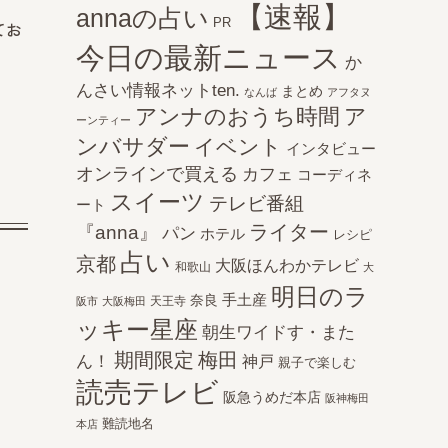
【速報】
annaの占い
PR
てお
今日の最新ニュース
か
んさい情報ネットten.
まとめ
なんば
アフタヌ
アンナのおうち時間
ア
ーンティー
ンバサダー
イベント
インタビュー
オンラインで買える
カフェ
コーディネ
スイーツ
テレビ番組
ート
ライター
『anna』
パン
ホテル
レシピ
占い
京都
大阪ほんわかテレビ
和歌山
大
明日のラ
手土産
奈良
天王寺
阪市
大阪梅田
ッキー星座
朝生ワイドす・また
期間限定
梅田
ん！
神戸
親子で楽しむ
読売テレビ
阪急うめだ本店
阪神梅田
難読地名
本店