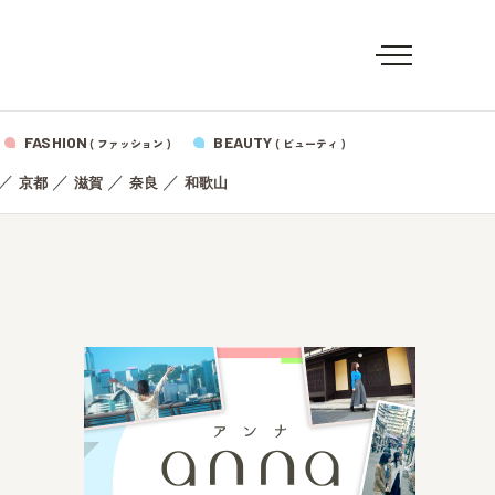
FASHION
BEAUTY
( ファッション )
( ビューティ )
／
／
／
／
京都
滋賀
奈良
和歌山