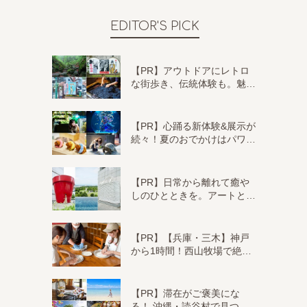
EDITOR'S PICK
【PR】アウトドアにレトロ
な街歩き、伝統体験も。魅…
【PR】心踊る新体験&展示が
続々！夏のおでかけはパワ…
【PR】日常から離れて癒や
しのひとときを。アートと…
【PR】【兵庫・三木】神戸
から1時間！西山牧場で絶…
【PR】滞在がご褒美にな
る！ 沖縄・読谷村で見つ…