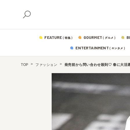
FEATURE
GOURMET
B
( 特集 )
( グルメ )
ENTERTAINMENT
( エンタメ )
TOP
ファッション
発売前から問い合わせ殺到♡ 春に大活