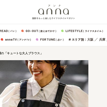
関西をもっと楽しむライフスタイルマガジン
READ
GO-OUT
LIFESTYLE
( パン )
( 旅とおでかけ )
( ライフスタイル )
エリア別：
annaTV
FORTUNE
#
／
大阪
兵庫
( アンナTV )
( 占い )
躍の「キュートな大人ブラウス」