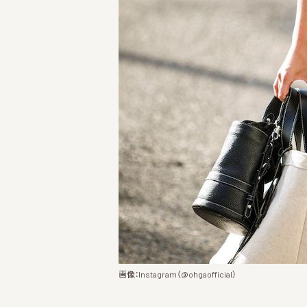
画像：Instagram（@ohgaofficial）