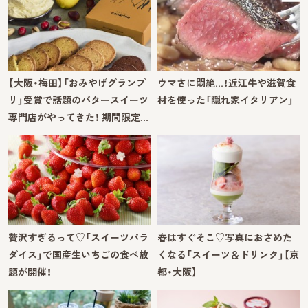
【大阪・梅田】「おみやげグランプ
ウマさに悶絶…！近江牛や滋賀食
リ」受賞で話題のバタースイーツ
材を使った「隠れ家イタリアン」
専門店がやってきた！ 期間限定…
贅沢すぎるって♡「スイーツパラ
春はすぐそこ♡写真におさめた
ダイス」で国産生いちごの食べ放
くなる「スイーツ＆ドリンク」【京
題が開催！
都・大阪】