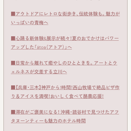
■アウトドアにレトロな街歩き、伝統体験も。魅力が
いっぱいの青梅へ
■心踊る新体験&展示が続々！夏のおでかけはパワー
アップした「átoa（アトア）」へ
■日常から離れて癒やしのひとときを。アートとウ
ェルネスが交差する立川へ
■【兵庫・三木】神戸から1時間！西山牧場で絶品ピザ作
り＆アイスを満喫！おいしく食べて酪農応援！
■滞在がご褒美になる！ 沖縄・読谷村で見つけたアフ
タヌーンティーも魅力のホテル時間