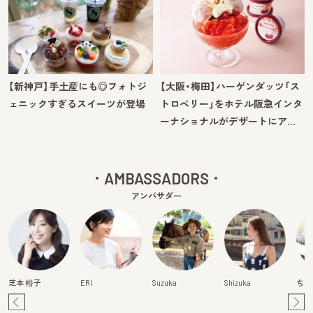
【新神戸】手土産にも◎フォトジ
【大阪・梅田】ハーゲンダッツ「ス
ェニックすぎるスイーツが登場
トロベリー」をホテル阪急インタ
ーナショナルがデザートにア…
AMBASSADORS
アンバサダー
芝本 裕子
ERI
Suzuka
Shizuka
ちは