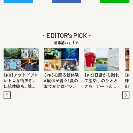
EDITOR's PICK
編集部おすすめ
【PR】アウトドアに
【PR】心踊る新体験
【PR】日常から離れ
【P
レトロな街歩き、
&展示が続々！夏の
て癒やしのひとと
神戸
伝統体験も。魅…
おでかけはパワ…
きを。アートと…
山牧
Pre
Ne
v
xt