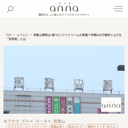
関西をもっと楽しむライフスタイルマガジン
TOP
おでかけ
和歌山県民は“緑”のソフトクリームが常識？年間200万個売り上げる
「世界初」とは
おでかけ
グルメ
ローカル
和歌山
アイスクリーム
スイーツ
和歌山市
地元グルメ
朝生ワイドす・またん！