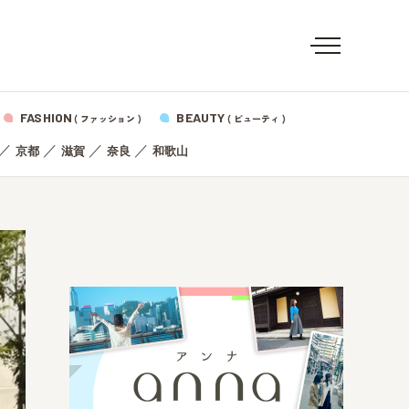
FASHION
BEAUTY
( ファッション )
( ビューティ )
／
／
／
／
京都
滋賀
奈良
和歌山