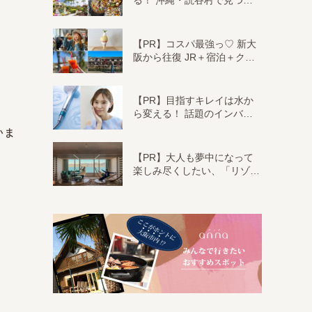
る！ 沖縄・読谷村で見つ…
【PR】コスパ最強っ♡ 新大
阪から往復 JR＋宿泊＋ク…
【PR】目指すキレイは水か
ら変える！ 話題のインバ…
いま
【PR】大人も夢中になって
楽しみ尽くしたい、「リゾ…