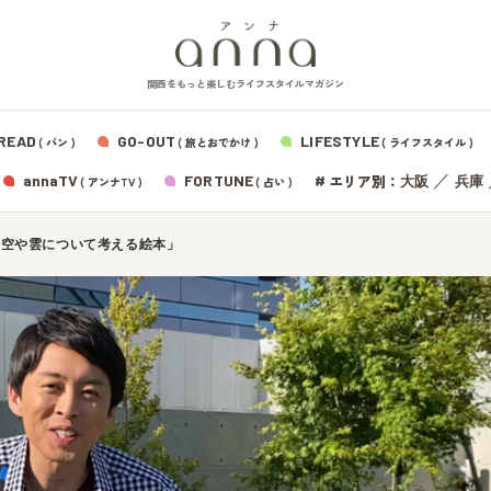
関西をもっと楽しむライフスタイルマガジン
READ
GO-OUT
LIFESTYLE
( パン )
( 旅とおでかけ )
( ライフスタイル )
エリア別：
annaTV
FORTUNE
#
／
大阪
兵庫
( アンナTV )
( 占い )
「空や雲について考える絵本」