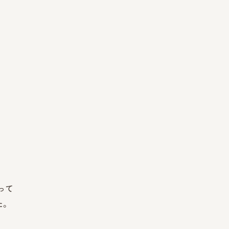
って
た。