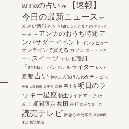
【速報】
annaの占い
PR
今日の最新ニュース
か
んさい情報ネットten.
まとめ
なんば
アフタヌ
アンナのおうち時間
ア
ーンティー
ンバサダー
イベント
インタビュー
オンラインで買える
カフェ
コーディネ
スイーツ
テレビ番組
ート
ライター
『anna』
パン
ホテル
レシピ
占い
京都
大阪ほんわかテレビ
和歌山
大
明日のラ
手土産
奈良
天王寺
阪市
大阪梅田
ッキー星座
朝生ワイドす・また
期間限定
梅田
ん！
神戸
親子で楽しむ
読売テレビ
阪急うめだ本店
阪神梅田
難読地名
本店