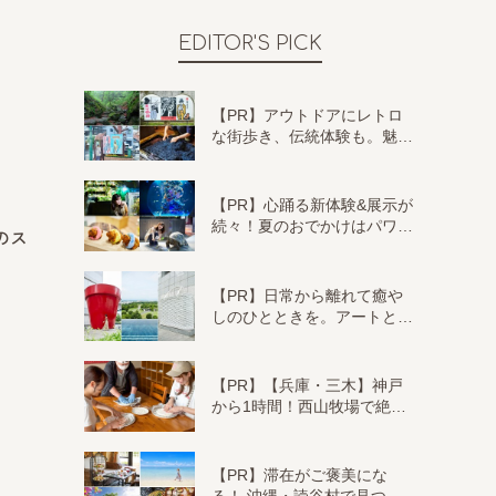
EDITOR'S PICK
【PR】アウトドアにレトロ
な街歩き、伝統体験も。魅…
【PR】心踊る新体験&展示が
続々！夏のおでかけはパワ…
のス
【PR】日常から離れて癒や
しのひとときを。アートと…
【PR】【兵庫・三木】神戸
から1時間！西山牧場で絶…
【PR】滞在がご褒美にな