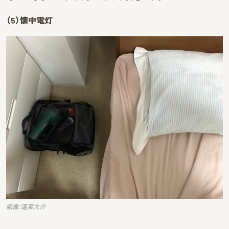
（5）懐中電灯
画像：蓬莱大介