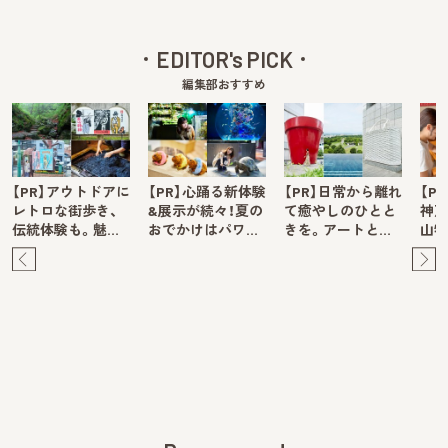
EDITOR's PICK
編集部おすすめ
【PR】アウトドアに
【PR】心踊る新体験
【PR】日常から離れ
【P
レトロな街歩き、
&展示が続々！夏の
て癒やしのひとと
神戸
伝統体験も。魅…
おでかけはパワ…
きを。アートと…
山牧
Pre
Ne
v
xt