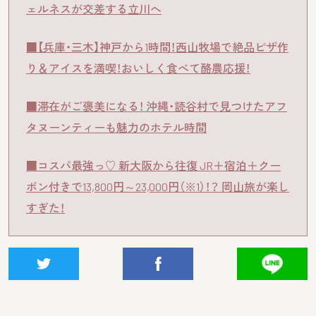
ェルネスが交差する立川へ
■【兵庫・三木】神戸から1時間！西山牧場で絶品ピザ作
り＆アイスを満喫！おいしく食べて酪農応援！
■滞在がご褒美になる！ 沖縄・読谷村で見つけたアフ
タヌーンティーも魅力のホテル時間
■コスパ最強っ♡ 新大阪から往復 JR＋宿泊＋クー
ポン付きで13,800円～23,000円（※1）！？ 岡山旅が楽し
すぎた！