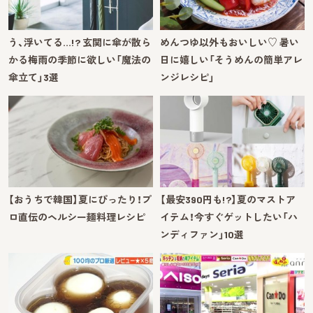
う、浮いてる…!? 玄関に傘が散ら
めんつゆ以外もおいしい♡ 暑い
かる梅雨の季節に欲しい「魔法の
日に嬉しい「そうめんの簡単アレ
傘立て」3選
ンジレシピ」
【おうちで韓国】夏にぴったり！プ
【最安390円も!?】夏のマストア
ロ直伝のヘルシー麺料理レシピ
イテム！今すぐゲットしたい「ハ
ンディファン」10選