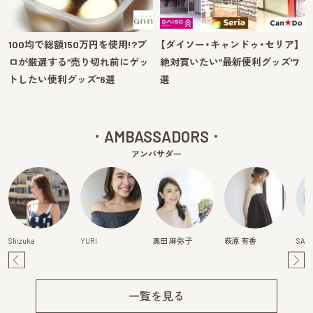
100均で総額150万円を使用!?プ
【ダイソー・キャンドゥ・セリア】
ロが厳選する“売り切れ前にゲッ
絶対買いたい“最新便利グッズ”7
トしたい便利グッズ”6選
選
AMBASSADORS
アンバサダー
Shizuka
YURI
奥田 麻弥子
萩原 有香
SAY
Pre
Ne
v
xt
一覧を見る