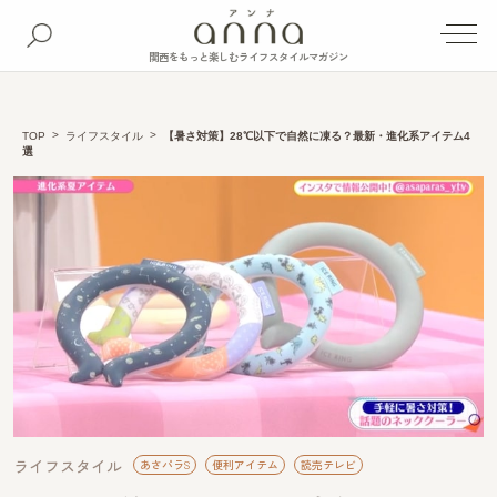
関西をもっと楽しむライフスタイルマガジン
TOP
ライフスタイル
【暑さ対策】28℃以下で自然に凍る？最新・進化系アイテム4
選
ライフスタイル
あさパラS
便利アイテム
読売テレビ