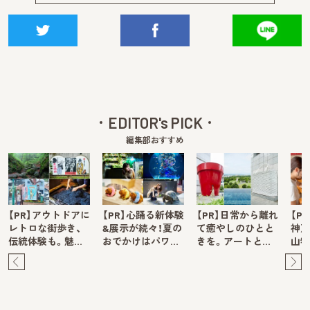
EDITOR's PICK
編集部おすすめ
【PR】アウトドアに
【PR】心踊る新体験
【PR】日常から離れ
【P
レトロな街歩き、
&展示が続々！夏の
て癒やしのひとと
神戸
伝統体験も。魅…
おでかけはパワ…
きを。アートと…
山牧
Pre
Ne
v
xt