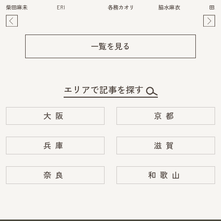
柴田麻未
ERI
各務カオリ
脇水麻衣
田川
Pre
Ne
v
xt
一覧を見る
エリアで記事を探す
大阪
京都
兵庫
滋賀
奈良
和歌山