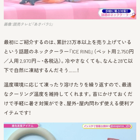
画像：読売テレビ『あさパラS』
最初にご紹介するのは、累計23万本以上を売り上げている
という話題のネッククーラー『ICE RING』（ペット用 2,750円
／人用 2,970円～・各税込）。冷やさなくても、なんと28℃以
下で自然に凍結するんだそう……！
温度環境に応じて凍ったり溶けたりを繰り返すので、最適
なクーリング温度を維持してくれます。首にかけておくだ
けで手軽に暑さ対策ができ、屋外・屋内問わず使える便利ア
イテムです！