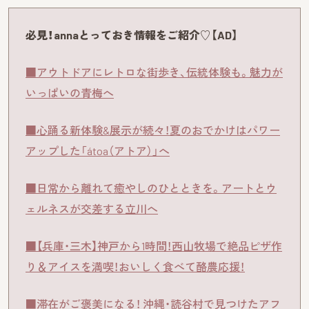
必見！annaとっておき情報をご紹介♡【AD】
■アウトドアにレトロな街歩き、伝統体験も。魅力が
いっぱいの青梅へ
■心踊る新体験&展示が続々！夏のおでかけはパワー
アップした「átoa（アトア）」へ
■日常から離れて癒やしのひとときを。アートとウ
ェルネスが交差する立川へ
■【兵庫・三木】神戸から1時間！西山牧場で絶品ピザ作
り＆アイスを満喫！おいしく食べて酪農応援！
■滞在がご褒美になる！ 沖縄・読谷村で見つけたアフ