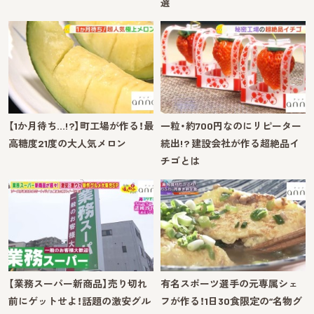
選
【1か月待ち…!?】町工場が作る！最
一粒・約700円なのにリピーター
高糖度21度の大人気メロン
続出!? 建設会社が作る超絶品イ
チゴとは
【業務スーパー新商品】売り切れ
有名スポーツ選手の元専属シェ
前にゲットせよ！話題の激安グル
フが作る！1日30食限定の“名物グ