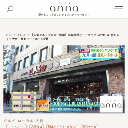
関西をもっと楽しむライフスタイルマガジン
TOP
グルメ
【人気グルメブロガー推薦】高級料理がリーズナブルに食べられちゃ
う!? 大阪・最新フードホール3選
グルメ
ローカル
大阪
フードホール
大阪梅田
朝生ワイドす・またん！
読売テレビ