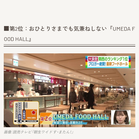
■第2位：おひとりさまでも気兼ねしない『UMEDA F
OOD HALL』
画像：読売テレビ『朝生ワイド す・またん！』