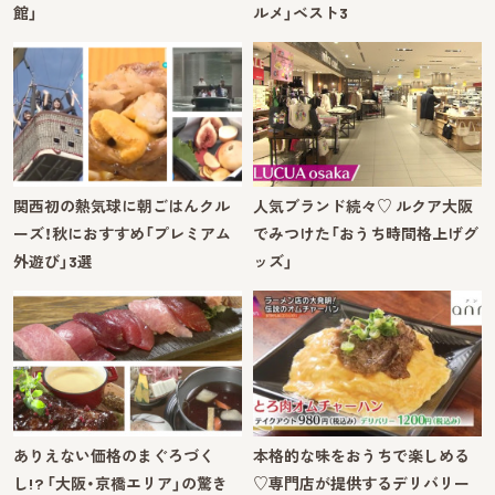
館」
ルメ」ベスト3
関西初の熱気球に朝ごはんクル
人気ブランド続々♡ ルクア大阪
ーズ！秋におすすめ「プレミアム
でみつけた「おうち時間格上げグ
外遊び」3選
ッズ」
ありえない価格のまぐろづく
本格的な味をおうちで楽しめる
し!? 「大阪・京橋エリア」の驚き
♡専門店が提供するデリバリー