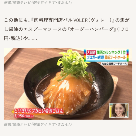
画像：読売テレビ『朝生ワイド す・またん！』
この他にも、『肉料理専門店バル VOLER（ヴォレー）』の焦が
し醤油のエスプーマソースの『オーダーハンバーグ』（1,210
円・税込）や……、
画像：読売テレビ『朝生ワイド す・またん！』