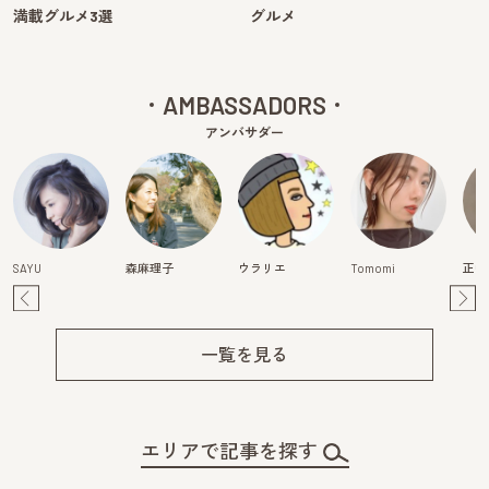
満載グルメ3選
グルメ
AMBASSADORS
アンバサダー
SAYU
森麻理子
ウラリエ
Tomomi
正中
Pre
Ne
v
xt
一覧を見る
エリアで記事を探す