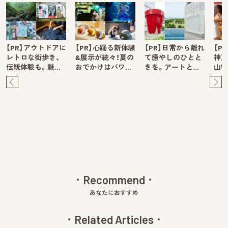
【PR】アウトドアに
【PR】心踊る新体験
【PR】日常から離れ
【P
レトロな街歩き、
&展示が続々！夏の
て癒やしのひとと
神戸
伝統体験も。魅…
おでかけはパワ…
きを。アートと…
山牧
Pre
Ne
v
xt
Recommend
あなたにおすすめ
Related Articles