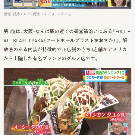
画像：読売テレビ『朝生ワイド す・またん！』
第3位は、大阪・なんば駅の近くの御堂筋沿いにある『FOOD H
ALL BLAST!OSAKA（フードホールブラストおおさか）』。解
放感のある内装が特徴的で、6店舗のうち3店舗がアメリカ
から上陸した有名ブランドのグルメ店です。