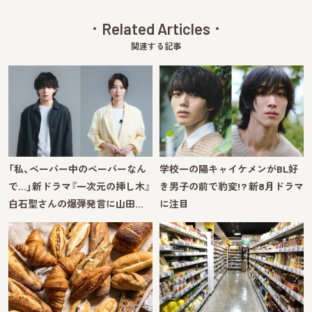
Related Articles
関連する記事
「私、ペーパー中のペーパーなん
学校一の陽キャイケメンがBL好
で…」新ドラマ『一次元の挿し木』
き男子の前で豹変!? 新8月ドラマ
白石聖さんの爆弾発言に山田…
に注目