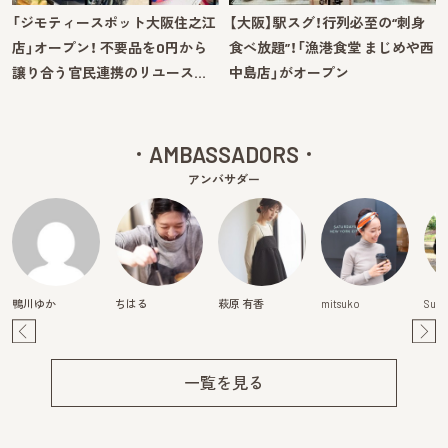
「ジモティースポット大阪住之江
【大阪】駅スグ！行列必至の“刺身
店」オープン！ 不要品を0円から
食べ放題”！「漁港食堂 まじめや西
譲り合う官民連携のリユース…
中島店」がオープン
AMBASSADORS
アンバサダー
鴨川ゆか
ちはる
萩原 有香
mitsuko
Suzu
Pre
Ne
v
xt
一覧を見る