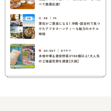
べて酪農応援！
PR
PR
PR
滞在がご褒美になる！ 沖縄・読谷村で見つ
けたアフタヌーンティーも魅力のホテル
時間
GO-OUT
おでかけ
本格中華＆激安野菜が150種以上！大人気
の工場直売祭を調査【大阪】