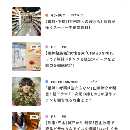
GO-OUT
おでかけ
【京都・下鴨】1万円超えの醤油も！ 食通が
通うスーパーを徹底取材！
PR
PR
PR
【阪神競馬場】女性専用「UMAJO SPOT」
って？無料ドリンク＆限定スイーツなど
魅力を徹底紹介！
ENTERTAINMENT
エンタメ
「絶対に考察は当たらない」山田涼介が断
言！ 新ドラマ『一次元の挿し木』が原作フ
ァンも騙される理由とは？
PR
PR
PR
【兵庫・三木】神戸から1時間！西山牧場で
絶品ピザ作り＆アイスを満喫！おいしく食