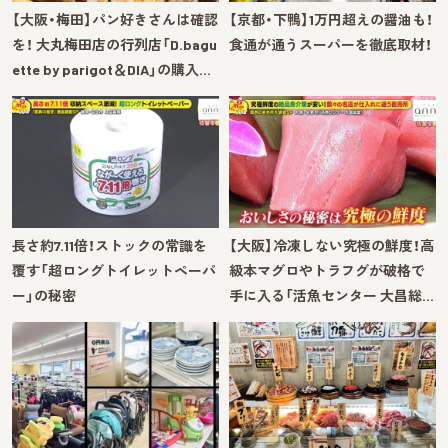
【大阪・梅田】パン好きさんは確認
【京都・下鴨】1万円超えの醤油も！
を！ 大丸梅田店の行列店「D.bagu
食通が通うスーパーを徹底取材！
ette by parigot＆DIA」の購入…
長さ約7.11倍！ストックの常識を
【大阪】冷凍しない究極の鮮度！高
覆す「超ロングトイレットペーパ
級本マグロやトラフグが破格で
ー」の秘密
手に入る「活魚センター 大昌総…