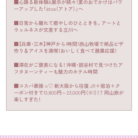
■心踊る新体験&展示が続々！夏のおでかけはパワ
ーアップした「átoa（アトア）」へ
■日常から離れて癒やしのひとときを。アートと
ウェルネスが交差する立川へ
■【兵庫・三木】神戸から1時間！西山牧場で絶品ピザ
作り＆アイスを満喫！おいしく食べて酪農応援！
■滞在がご褒美になる！ 沖縄・読谷村で見つけたア
フタヌーンティーも魅力のホテル時間
■コスパ最強っ♡ 新大阪から往復 JR＋宿泊＋ク
ーポン付きで13,800円～23,000円（※1）！？ 岡山旅が
楽しすぎた！