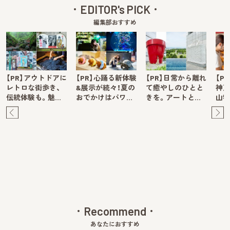
EDITOR's PICK
編集部おすすめ
【PR】アウトドアに
【PR】心踊る新体験
【PR】日常から離れ
【P
レトロな街歩き、
&展示が続々！夏の
て癒やしのひとと
神戸
伝統体験も。魅…
おでかけはパワ…
きを。アートと…
山牧
Pre
Ne
v
xt
Recommend
あなたにおすすめ