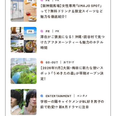
PR
【阪神競馬場】女性専用「UMAJO SPOT」
って？無料ドリンク＆限定スイーツなど
魅力を徹底紹介！
PR
PR
PR
滞在がご褒美になる！ 沖縄・読谷村で見つ
けたアフタヌーンティーも魅力のホテル
時間
GO-OUT
おでかけ
【2026年11月】大阪・梅田に新たな憩いス
ポット「うめきたの森」が早期オープン決
定！
ENTERTAINMENT
エンタメ
学校一の陽キャイケメンがBL好き男子の
前で豹変!? 新8月ドラマに注目