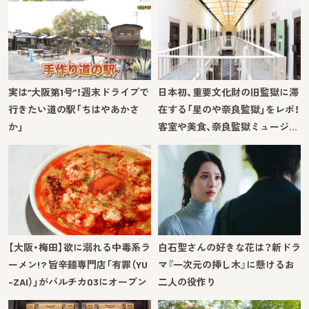
実は“大阪第1号”！週末ドライブで
日本初、重要文化財の旧監獄に滞
行きたい道の駅「ちはやあかさ
在する「星のや奈良監獄」をレポ！
か」
客室や美食、奈良監獄ミュージ…
【大阪・梅田】欲に溺れる中毒系ラ
白石聖さんの好きな花は？新ドラ
ーメン!? 旨辛麺専門店「有罪（YU
マ『一次元の挿し木』に懸けるお
-ZAI）」がバルチカ03にオープン
二人の役作り