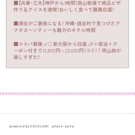
■【兵庫・三木】神戸から1時間！西山牧場で絶品ピザ
作り＆アイスを満喫！おいしく食べて酪農応援！
■滞在がご褒美になる！ 沖縄・読谷村で見つけたア
フタヌーンティーも魅力のホテル時間
■コスパ最強っ♡ 新大阪から往復 JR＋宿泊＋ク
ーポン付きで13,800円～23,000円（※1）！？ 岡山旅が
楽しすぎた！
powered by COCOLONI photo: pixta