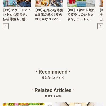
【PR】アウトドアに
【PR】心踊る新体験
【PR】日常から離れ
【P
レトロな街歩き、
&展示が続々！夏の
て癒やしのひとと
神戸
伝統体験も。魅…
おでかけはパワ…
きを。アートと…
山牧
Pre
Ne
v
xt
Recommend
あなたにおすすめ
Related Articles
関連する記事