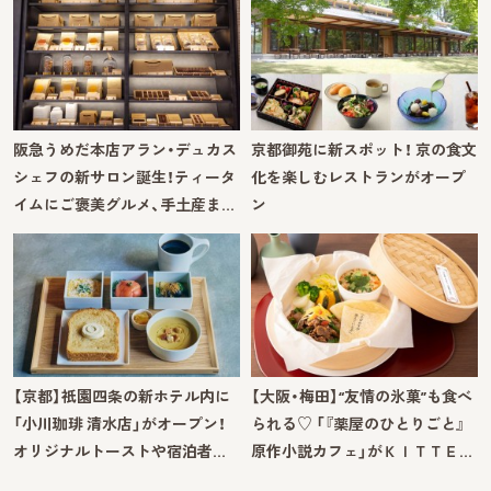
阪急うめだ本店アラン・デュカス
京都御苑に新スポット！ 京の食文
シェフの新サロン誕生！ティータ
化を楽しむレストランがオープ
イムにご褒美グルメ、手土産ま…
ン
【京都】祇園四条の新ホテル内に
【大阪・梅田】“友情の氷菓”も食べ
「小川珈琲 清水店」がオープン！
られる♡ 「『薬屋のひとりごと』
オリジナルトーストや宿泊者…
原作小説カフェ」がＫＩＴＴＥ…