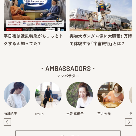
平日夜は近鉄特急がちょっとト
実物大ガンダム像に大興奮！ 万博
クするん知ってた？
で体験する「宇宙旅行」とは？
AMBASSADORS
アンバサダー
田川紀子
urako
土居 真優子
平井宏美
虎谷
Pre
Ne
v
xt