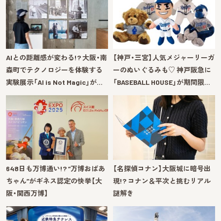
AIとの距離感が変わる!? 大阪・南
【神戸・三宮】人気メジャーリーガ
森町でテクノロジーを体験する
ーのぬいぐるみも♡ 神戸阪急に
実験展示「AI is Not Magic」が…
「BASEBALL HOUSE」が期間限…
648日も万博通い!? “万博おばあ
【名探偵コナン】大阪城に暗号出
ちゃん”がギネス認定の快挙【大
現!? コナン＆平次と挑むリアル
阪・関西万博】
謎解き