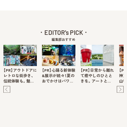
EDITOR's PICK
編集部おすすめ
【PR】アウトドアに
【PR】心踊る新体験
【PR】日常から離れ
【P
レトロな街歩き、
&展示が続々！夏の
て癒やしのひとと
神戸
伝統体験も。魅…
おでかけはパワ…
きを。アートと…
山牧
Pre
Ne
v
xt