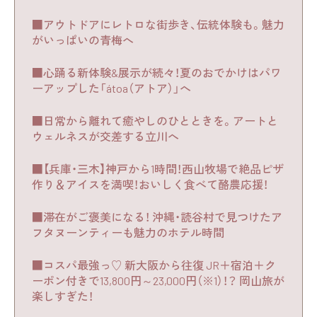
■アウトドアにレトロな街歩き、伝統体験も。魅力
がいっぱいの青梅へ
■心踊る新体験&展示が続々！夏のおでかけはパワ
ーアップした「átoa（アトア）」へ
■日常から離れて癒やしのひとときを。アートと
ウェルネスが交差する立川へ
■【兵庫・三木】神戸から1時間！西山牧場で絶品ピザ
作り＆アイスを満喫！おいしく食べて酪農応援！
■滞在がご褒美になる！ 沖縄・読谷村で見つけたア
フタヌーンティーも魅力のホテル時間
■コスパ最強っ♡ 新大阪から往復 JR＋宿泊＋ク
ーポン付きで13,800円～23,000円（※1）！？ 岡山旅が
楽しすぎた！