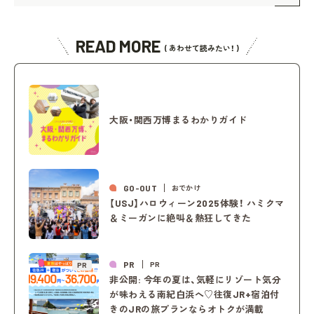
READ MORE
( あわせて読みたい！ )
大阪・関西万博まるわかりガイド
GO-OUT
おでかけ
【USJ】ハロウィーン2025体験！ ハミクマ
＆ミーガンに絶叫＆熱狂してきた
PR
PR
PR
非公開: 今年の夏は、気軽にリゾート気分
が味わえる南紀白浜へ♡往復JR+宿泊付
きのJRの旅プランならオトクが満載