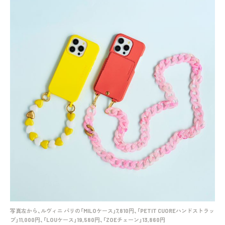
写真左から、ルヴィニ パリの「MILOケース」7,810円、「PETIT CUOREハンドストラッ
プ」11,000円、「LOUケース」19,580円、「ZOEチェーン」13,860円