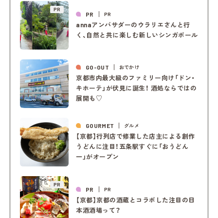
PR
PR
PR
annaアンバサダーのウラリエさんと行
く、自然と共に楽しむ新しいシンガポール
GO-OUT
おでかけ
京都市内最大級のファミリー向け「ドン・
キホーテ」が伏見に誕生！ 酒処ならではの
展開も♡
GOURMET
グルメ
【京都】行列店で修業した店主による創作
うどんに注目！五条駅すぐに「おうどん
一」がオープン
PR
PR
PR
【京都】京都の酒蔵とコラボした注目の日
本酒酒場って？