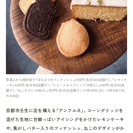
写真上から時計回り「はちみつのフィナンシェ」238円（各日200点限り）、「レモンケ
ーキ」486円（各日100点限り）、「ショートネコブレッド（5枚入）」497円（各日50点
限り）、「ねこサブレ（4枚入）」357円（各日50点限り） ※7月29日（火）〜7月31日（木）
のみ出店
京都市壬生に店を構える「アンフルネ」。コーングリッツを
混ぜた生地に甘酸っぱいアイシングをかけたレモンケーキ
や、焦がしバター入りのフィナンシェ、ねこのデザインがか