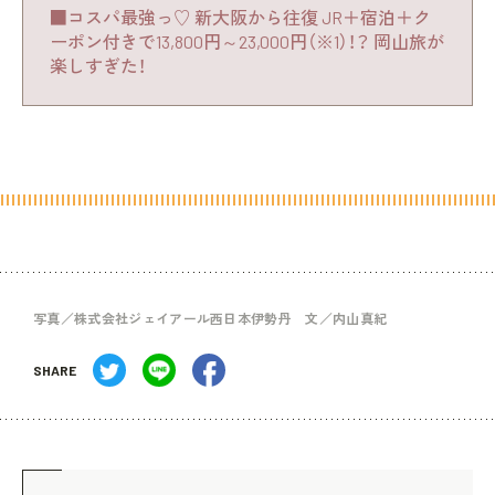
■コスパ最強っ♡ 新大阪から往復 JR＋宿泊＋ク
ーポン付きで13,800円～23,000円（※1）！？ 岡山旅が
楽しすぎた！
写真／株式会社ジェイアール西日本伊勢丹 文／内山真紀
SHARE