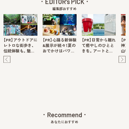
EDITOR's PICK
編集部おすすめ
【PR】アウトドアに
【PR】心踊る新体験
【PR】日常から離れ
【P
レトロな街歩き、
&展示が続々！夏の
て癒やしのひとと
神戸
伝統体験も。魅…
おでかけはパワ…
きを。アートと…
山牧
Pre
Ne
v
xt
Recommend
あなたにおすすめ