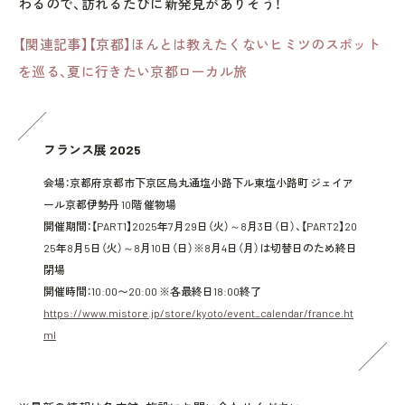
わるので、訪れるたびに新発見がありそう！
【関連記事】【京都】ほんとは教えたくないヒミツのスポット
を巡る、夏に行きたい京都ローカル旅
フランス展 2025
会場：京都府京都市下京区烏丸通塩小路下ル東塩小路町 ジェイア
ール京都伊勢丹 10階 催物場
開催期間：【PART1】2025年7月29日（火）～8月3日（日）、【PART2】20
25年8月5日（火）～8月10日（日）※8月4日（月）は切替日のため終日
閉場
開催時間：10:00〜20:00 ※各最終日18:00終了
https://www.mistore.jp/store/kyoto/event_calendar/france.ht
ml