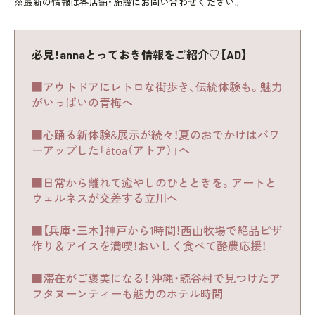
※最新の情報は各店舗・施設にお問い合わせください。
必見！annaとっておき情報をご紹介♡【AD】
■アウトドアにレトロな街歩き、伝統体験も。魅力
がいっぱいの青梅へ
■心踊る新体験&展示が続々！夏のおでかけはパワ
ーアップした「átoa（アトア）」へ
■日常から離れて癒やしのひとときを。アートと
ウェルネスが交差する立川へ
■【兵庫・三木】神戸から1時間！西山牧場で絶品ピザ
作り＆アイスを満喫！おいしく食べて酪農応援！
■滞在がご褒美になる！ 沖縄・読谷村で見つけたア
フタヌーンティーも魅力のホテル時間