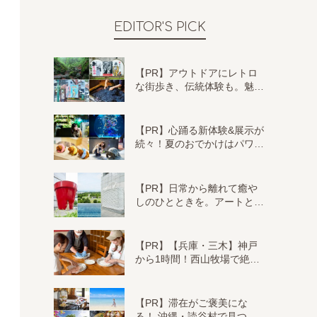
EDITOR'S PICK
【PR】アウトドアにレトロ
な街歩き、伝統体験も。魅…
【PR】心踊る新体験&展示が
続々！夏のおでかけはパワ…
【PR】日常から離れて癒や
しのひとときを。アートと…
【PR】【兵庫・三木】神戸
から1時間！西山牧場で絶…
【PR】滞在がご褒美にな
る！ 沖縄・読谷村で見つ…