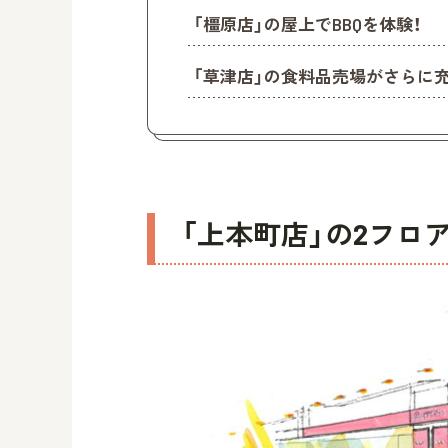
「橿原店」の屋上でBBQを体験！
「草津店」の食料品売場がさらに
「上本町店」の2フロ