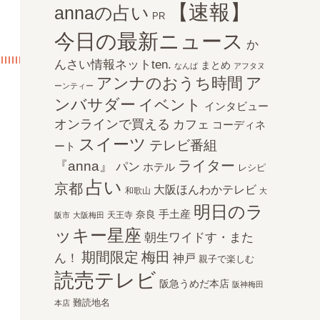
【速報】
annaの占い
PR
今日の最新ニュース
か
んさい情報ネットten.
まとめ
なんば
アフタヌ
アンナのおうち時間
ア
ーンティー
ンバサダー
イベント
インタビュー
オンラインで買える
カフェ
コーディネ
スイーツ
テレビ番組
ート
ライター
『anna』
パン
ホテル
レシピ
占い
京都
大阪ほんわかテレビ
和歌山
大
明日のラ
手土産
奈良
天王寺
阪市
大阪梅田
ッキー星座
朝生ワイドす・また
期間限定
梅田
ん！
神戸
親子で楽しむ
読売テレビ
阪急うめだ本店
阪神梅田
難読地名
本店