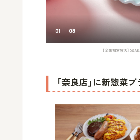
01
08
【全国初常設店】OSAKA
「奈良店」に新惣菜ブ