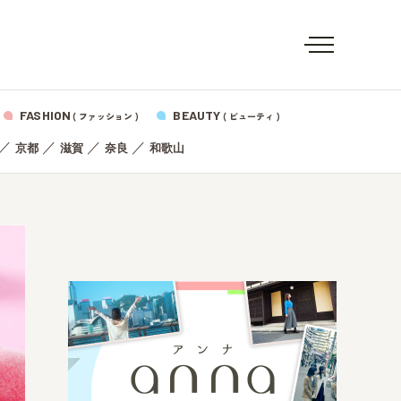
FASHION
BEAUTY
( ファッション )
( ビューティ )
／
／
／
／
京都
滋賀
奈良
和歌山