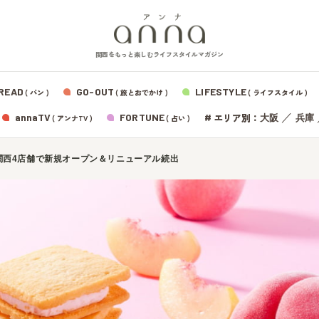
関西をもっと楽しむライフスタイルマガジン
READ
GO-OUT
LIFESTYLE
( パン )
( 旅とおでかけ )
( ライフスタイル )
エリア別：
annaTV
FORTUNE
#
／
大阪
兵庫
( アンナTV )
( 占い )
関西4店舗で新規オープン＆リニューアル続出