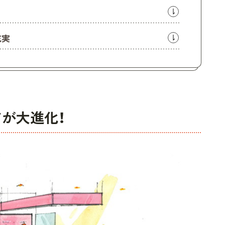
充実
アが大進化！