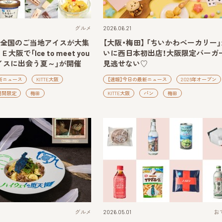
グルメ
2026.06.21
】全国のご当地アイスが大集
【大阪・梅田】 「ちいかわベーカリー
大阪で「Ice to meet you
いに西日本初出店！大阪限定バーガ
イスに出会う夏～」が開催
見逃せない♡
新ニュース
KITTE大阪
【速報】今日の最新ニュース
2026年オープン
期間限定
梅田
KITTE大阪
パン
梅田
グルメ
2026.05.01
お