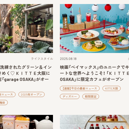
ライフスタイル
2025.08.18
】洗練されたグリーン＆イン
映画「ベイマックス」のユニークで
きめく♡ ＫＩＴＴＥ大阪に
ートな世界へようこそ！ 「ＫＩＴＴ
garage OSAKA」がオー
OSAKA」に限定カフェがオープン
【速報】今日の最新ニュース
KITTE大阪
新ニュース
2025年オープン
ディズニー
期間限定
梅田