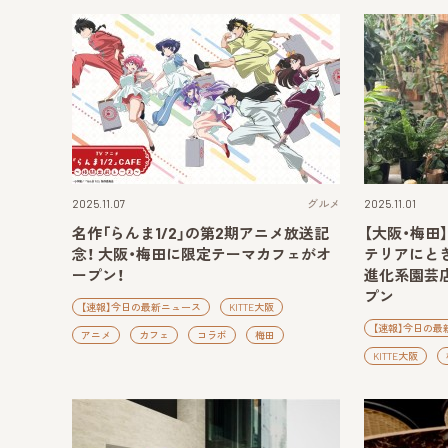
2025.11.07
グルメ
2025.11.01
名作「らんま1/2」の第2期アニメ放送記
【大阪・梅田
念！ 大阪・梅田に限定テーマカフェがオ
テリアにと
ープン！
進化系園芸店「
プン
【速報】今日の最新ニュース
KITTE大阪
【速報】今日の最
アニメ
カフェ
コラボ
梅田
KITTE大阪