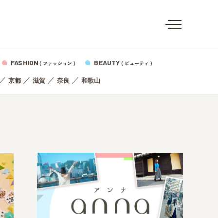
FASHION
BEAUTY
( ファッション )
( ビューティ )
／
／
／
／
京都
滋賀
奈良
和歌山