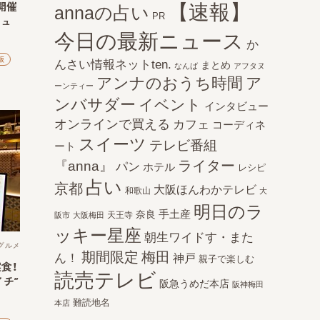
開催
【速報】
annaの占い
PR
ニュ
今日の最新ニュース
か
阪
んさい情報ネットten.
まとめ
なんば
アフタヌ
アンナのおうち時間
ア
ーンティー
ンバサダー
イベント
インタビュー
オンラインで買える
カフェ
コーディネ
スイーツ
テレビ番組
ート
ライター
『anna』
パン
ホテル
レシピ
占い
京都
大阪ほんわかテレビ
和歌山
大
明日のラ
手土産
奈良
天王寺
阪市
大阪梅田
ッキー星座
朝生ワイドす・また
グルメ
期間限定
梅田
ん！
神戸
親子で楽しむ
食！
読売テレビ
チ”
阪急うめだ本店
阪神梅田
難読地名
本店