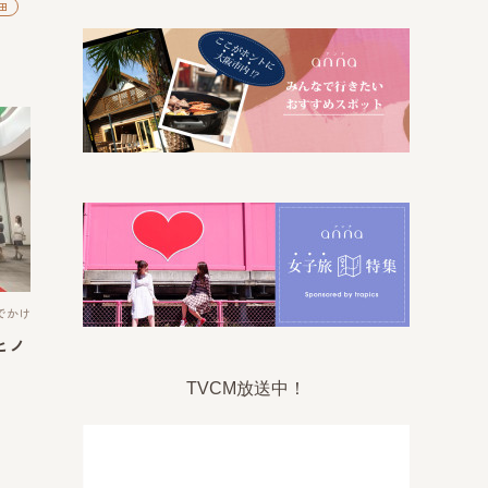
田
でかけ
ヒノ
TVCM放送中！