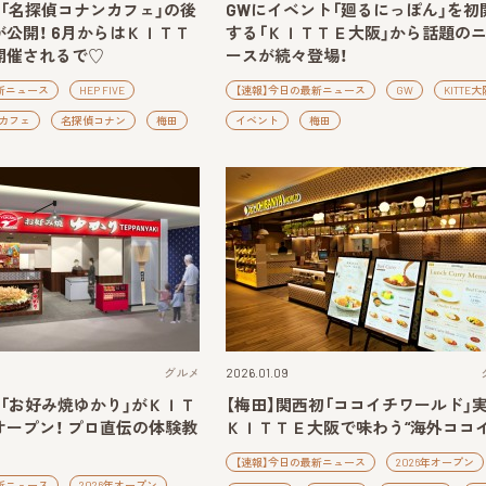
】「名探偵コナンカフェ」の後
GWにイベント「廻るにっぽん」を初
公開！ 6月からはＫＩＴＴ
する「ＫＩＴＴＥ大阪」から話題の
開催されるで♡
ースが続々登場！
新ニュース
HEP FIVE
【速報】今日の最新ニュース
GW
KITTE大
カフェ
名探偵コナン
梅田
イベント
梅田
グルメ
2026.01.09
】「お好み焼ゆかり」がＫＩＴ
【梅田】関西初「ココイチワールド」実
ープン！ プロ直伝の体験教
ＫＩＴＴＥ大阪で味わう“海外ココイ
【速報】今日の最新ニュース
2026年オープン
新ニュース
2026年オープン