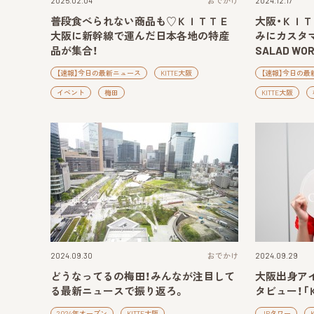
2025.02.04
おでかけ
2024.12.17
普段食べられない商品も♡ＫＩＴＴＥ
大阪・ＫＩ
大阪に新幹線で運んだ日本各地の特産
みにカスタマ
品が集合！
SALAD W
【速報】今日の最新ニュース
KITTE大阪
【速報】今日の最
イベント
梅田
KITTE大阪
2024.09.30
おでかけ
2024.09.29
どうなってるの梅田！みんなが注目して
大阪出身ア
る最新ニュースで振り返ろ。
タビュー！「
2024年オープン
KITTE大阪
JPタワー