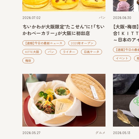
2026.07.02
パン
2026.06.30
ちいかわが大阪限定“たこせん”に！「ちい
【大阪・梅田
かわベーカリー」が大阪に初出店
合！ ＫＩＴＴＥ
～日本のア
【速報】今日の最新ニュース
2026年オープン
【速報】今日の最
KITTE大阪
パン
ライター
日高ケータ
イベント
梅田
2026.05.27
グルメ
2026.05.13