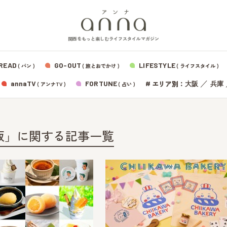
関西をもっと楽しむライフスタイルマガジン
READ
GO-OUT
LIFESTYLE
( パン )
( 旅とおでかけ )
( ライフスタイル )
エリア別：
annaTV
FORTUNE
#
／
大阪
兵庫
( アンナTV )
( 占い )
大阪」に関する記事一覧