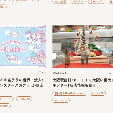
KITTE大阪
ライター
日高ケータ
梅
梅田
グルメ
2025.11.26
お
】キキ＆ララの世界に没入！
大阪駅直結・ＫＩＴＴＥ大阪に巨大
インスターズカフェ」が限定
キツリー！新店情報も続々！
【速報】今日の最新ニュース
KITTE大阪
新ニュース
KITTE大阪
クリスマス
期間限定