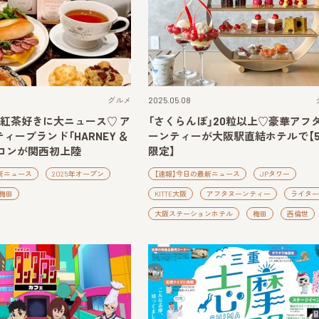
グルメ
2025.05.08
】紅茶好きに大ニュース♡ ア
「さくらんぼ」20粒以上♡豪華アフ
ィーブランド「HARNEY ＆
ーンティーが大阪駅直結ホテルで【
サロンが関西初上陸
限定】
新ニュース
2025年オープン
【速報】今日の最新ニュース
JPタワー
梅田
KITTE大阪
アフタヌーンティー
ライター
大阪ステーションホテル
梅田
西倫世