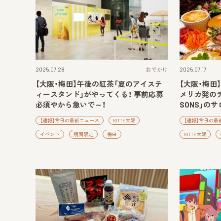
2025.07.28
おでかけ
2025.07.17
【大阪・梅田】午後の紅茶「夏のアイステ
【大阪・梅田
ィースタンド」がやってくる！ 事前応募
メリカ発のテ
必須やから急いで～！
SONS」の
【速報】今日の最新ニュース
KITTE大阪
【速報】今日の最
イベント
期間限定
梅田
KITTE大阪