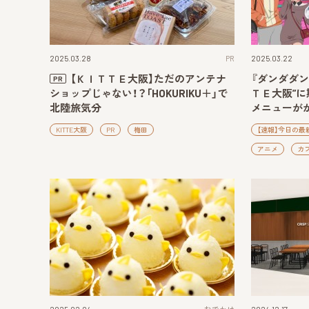
2025.03.28
PR
2025.03.22
【ＫＩＴＴＥ大阪】ただのアンテナ
『ダンダダン
PR
ショップじゃない！？「HOKURIKU＋」で
ＴＥ大阪”
北陸旅気分
メニューが
KITTE大阪
PR
梅田
【速報】今日の最
アニメ
カ