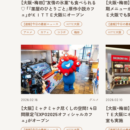
【大阪・梅田】“友情の氷菓”も食べられる
【大阪・梅田
♡ 「『薬屋のひとりごと』原作小説カフ
期メニューが
ェ」がＫＩＴＴＥ大阪にオープン
Ｅ大阪でも
【速報】今日の最新ニュース
KITTE大阪
【速報】今日の最
アニメ
カフェ
コラボ
梅田
KITTE大阪
2026.02.16
グルメ
2026.02.10
【大阪】ミャクミャク尽くしの空間！ 4日
【大阪・梅田
間限定「EXPO2025オフィシャルカフ
ＴＥ大阪にオ
ェ」がオープン
室も実施
【速報】今日の最新ニュース
KITTE大阪
【速報】今日の最