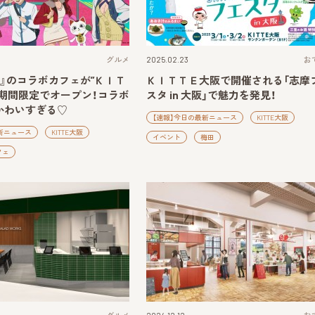
グルメ
2025.02.23
お
』のコラボカフェが”ＫＩＴ
ＫＩＴＴＥ大阪で開催される「志摩
に期間限定でオープン！コラボ
スタ in 大阪」で魅力を発見！
かわいすぎる♡
【速報】今日の最新ニュース
KITTE大阪
新ニュース
KITTE大阪
イベント
梅田
フェ