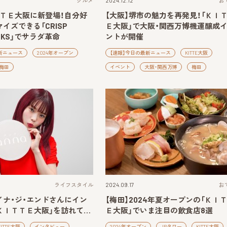
グルメ
2024.12.12
お
ＴＴＥ大阪に新登場！自分好
【大阪】堺市の魅力を再発見！「ＫＩ
イズできる「CRISP
Ｅ大阪」で大阪・関西万博機運醸成
ORKS」でサラダ革命
ントが開催
新ニュース
2024年オープン
【速報】今日の最新ニュース
KITTE大阪
梅田
イベント
大阪・関西万博
梅田
ライフスタイル
2024.09.17
お
イナ・ジ・エンドさんにイン
【梅田】2024年夏オープンの「ＫＩ
ＫＩＴＴＥ大阪」を訪れて…
Ｅ大阪」でいま注目の飲食店8選
KITTE大阪
インタビュー
2024年オープン
JPタワー
KITTE大阪