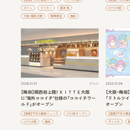
カフェ
ライター
國友 敬
KITTE大阪
大阪・関西万博
期間限定
梅田
2026.01.01
グルメ
2025.12.09
【梅田】関西初上陸！ ＫＩＴＴＥ大阪
【大阪・梅田
に“海外ココイチ”仕様の「ココイチワー
「リトルツ
ルド」がオープン
オープン
【速報】今日の最新ニュース
2026年オープン
【速報】今日の最
KITTE大阪
梅田
サンリオ