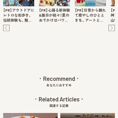
【PR】アウトドアに
【PR】心踊る新体験
【PR】日常から離れ
【P
レトロな街歩き、
&展示が続々！夏の
て癒やしのひとと
神戸
伝統体験も。魅…
おでかけはパワ…
きを。アートと…
山牧
Pre
Ne
v
xt
Recommend
あなたにおすすめ
Related Articles
関連する記事