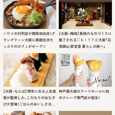
ハワイの行列店が関西初出店！グ
【大阪・梅田】島根のものづくりに
ラングリーン大阪に南国気分た
魅了される♡ＫＩＴＴＥ大阪「石
っぷりのカフェがオープン
見銀山 群言堂 暮らしの旅へ」
【大阪・なんば】堺市にある人気食
神戸最大級のフードホールに初
堂が監修した、こだわりのおむす
のクレープ専門店が誕生！
びが登場！ごはんのおいしさは…