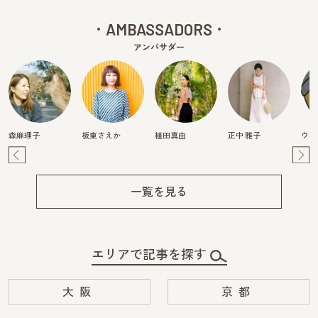
AMBASSADORS
アンバサダー
森麻理子
板東さえか
植田真由
正中 雅子
ウラ
Pre
Ne
v
xt
一覧を見る
エリアで記事を探す
大阪
京都