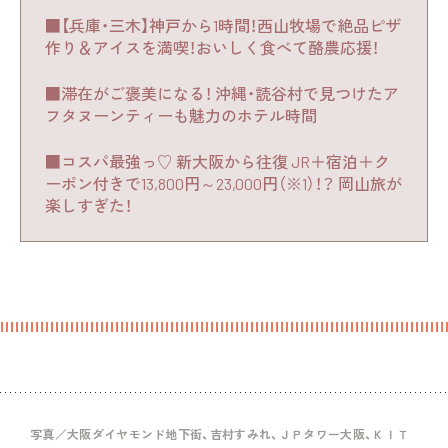
■【兵庫・三木】神戸から1時間！西山牧場で絶品ピザ
作り＆アイスを満喫！おいしく食べて酪農応援！
■滞在がご褒美になる！ 沖縄・読谷村で見つけたア
フタヌーンティーも魅力のホテル時間
■コスパ最強っ♡ 新大阪から往復 JR＋宿泊＋ク
ーポン付きで13,800円～23,000円（※1）！？ 岡山旅が
楽しすぎた！
写真／大阪ダイヤモンド地下街、吉村すみれ、ＪＰタワー大阪、ＫＩＴ