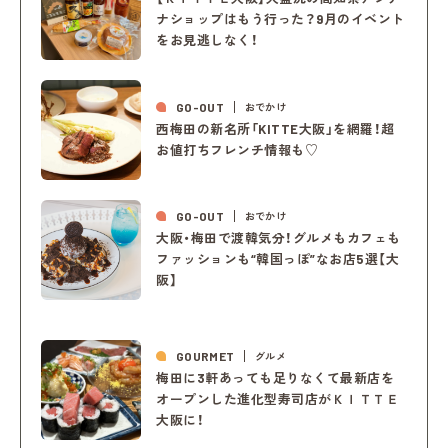
ナショップはもう行った？9月のイベント
をお見逃しなく！
GO-OUT
おでかけ
西梅田の新名所「KITTE大阪」を網羅！超
お値打ちフレンチ情報も♡
GO-OUT
おでかけ
大阪・梅田で渡韓気分！グルメもカフェも
ファッションも“韓国っぽ”なお店5選【大
阪】
GOURMET
グルメ
梅田に3軒あっても足りなくて最新店を
オープンした進化型寿司店がＫＩＴＴＥ
大阪に！