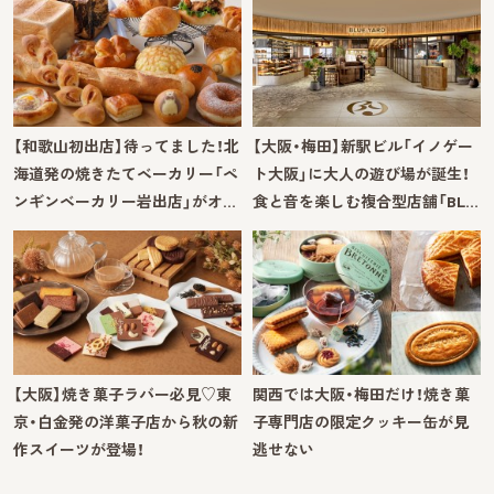
【和歌山初出店】待ってました！北
【大阪・梅田】新駅ビル「イノゲー
海道発の焼きたてベーカリー「ペ
ト大阪」に大人の遊び場が誕生！
ンギンベーカリー岩出店」がオ…
食と音を楽しむ複合型店舗「BL…
【大阪】焼き菓子ラバー必見♡東
関西では大阪・梅田だけ！焼き菓
京・白金発の洋菓子店から秋の新
子専門店の限定クッキー缶が見
作スイーツが登場！
逃せない