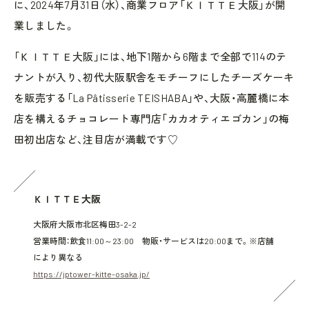
に、2024年7月31日（水）、商業フロア「ＫＩＴＴＥ大阪」が開
業しました。
「ＫＩＴＴＥ大阪」には、地下1階から6階まで全部で114のテ
ナントが入り、初代大阪駅舎をモチーフにしたチーズケーキ
を販売する「La Pâtisserie TEISHABA」や、大阪・高麗橋に本
店を構えるチョコレート専門店「カカオティエゴカン」の梅
田初出店など、注目店が満載です♡
ＫＩＴＴＥ大阪
大阪府大阪市北区梅田3-2-2
営業時間：飲食11:00～23:00 物販・サービスは20:00まで。※店舗
により異なる
https://jptower-kitte-osaka.jp/