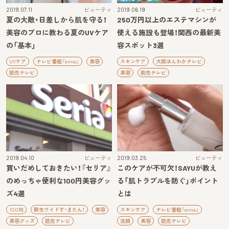
2019.07.11
ビューティ
2019.06.19
ビューティ
夏の大敵・日差しから肌を守る！
250万円以上のエステマシンが
美容のプロに教わる夏のUVケア
使える施設も登場！関西の最新美
の「基本」
容スポット3選
UVケア
テレビ番組『anna』
美容
スキンケア
大阪ほんわかテレビ
読売テレビ
美容
読売テレビ
2019.04.10
ビューティ
2019.03.25
ビューティ
買いだめしておきたい！『セリア』
このケアが不可欠！SAYUが教え
のめっちゃ便利な100円美容グッ
る「肌トラブルを防ぐ」ポイント
ズ4選
とは
100均
朝生ワイドす・またん！
美容
スキンケア
テレビ番組『anna』
美容グッズ
読売テレビ
洗顔
美容
読売テレビ