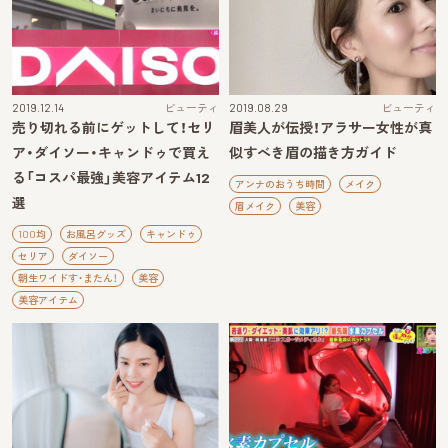
2019.12.14
ビューティ
2019.08.29
ビューティ
売り切れる前にゲットして！セリ
眉美人が伝授！アラサー女性が真
ア・ダイソー・キャンドゥで買え
似すべき眉の描き方ガイド
る「コスパ最強」美容アイテム12
アンナのおうち時間
メイク
選
眉メイク
美容
100均
お風呂グッズ
キャンドゥ
セリア
ダイソー
朝生ワイドす・またん！
美容
美容アイテム