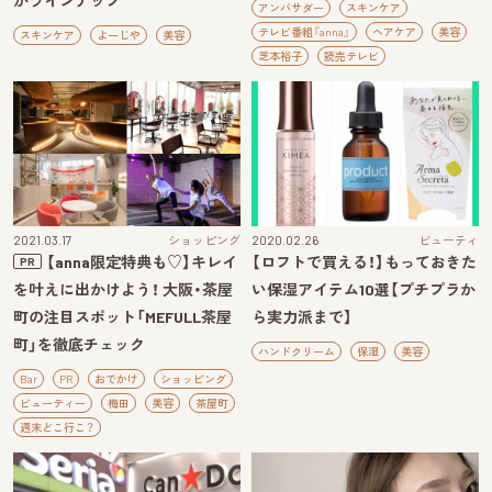
がラインナップ
アンバサダー
スキンケア
テレビ番組『anna』
ヘアケア
美容
スキンケア
よーじや
美容
芝本裕子
読売テレビ
2021.03.17
ショッピング
2020.02.26
ビューティ
【anna限定特典も♡】キレイ
【ロフトで買える！】もっておきた
PR
を叶えに出かけよう！ 大阪・茶屋
い保湿アイテム10選【プチプラか
町の注目スポット「MEFULL茶屋
ら実力派まで】
町」を徹底チェック
ハンドクリーム
保湿
美容
Bar
PR
おでかけ
ショッピング
ビューティー
梅田
美容
茶屋町
週末どこ行こ？