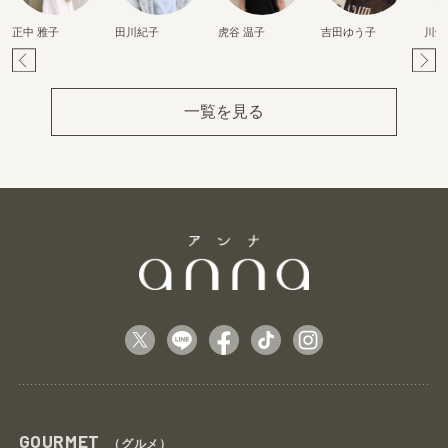
正中 雅子
田川紀子
虎谷 温子
吉田ゆう子
川畑
Pr
Ne
ev
xt
一覧を見る
GOURMET
（グルメ）