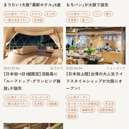
まりたい！大阪「最新ホテル」5選
もちパン」が大阪で誕生
2022年オープン
ホテル
まとめ
2022年オープン
パン
堀江
一度は泊まりたい
日本初
日本初
食パン
2021.07.04
おでかけ
2021.04.04
ショッピング
【日本初・1日1組限定】淡路島に
【日本初上陸】台湾の大人気ライ
「ルーフトップ・グランピング施
フスタイルショップが大阪にオ
設」が誕生
ープン！
2021年オープン
グランピング
2021年オープン
一度は泊まりたい
日本初
淡路島
あべのハルカス近鉄本店
天王寺
日本初
神農生活
近鉄百貨店
関西初