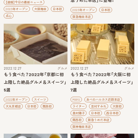
急うめだ本店」に登場！
【速報】今日の最新ニュース
2023年オープン
大阪梅田
日本初
2023年オープン
日本初
点心
阪急梅田本店
2022.12.27
グルメ
2022.12.27
グルメ
もう食べた？2022年「京都に初
もう食べた？2022年「大阪に初
上陸した絶品グルメ＆スイーツ」
上陸した絶品グルメ＆スイーツ」
5選
7選
2022年オープン
スイーツ
MAYU
あべのハルカス近鉄本店
大丸京都店
日本初
関西初
ライター
吉村すみれ
大阪初
奥村陽子
日本初
西日本初
関西初
阪急うめだ本店
阪神梅田本店