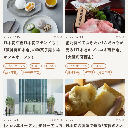
2022.06.15
グルメ
2022.04.08
グルメ
日本初や西日本初ブランドも♡
絶対食べておきたい！こだわりが
「阪神梅田本店」の和菓子売り場
光る「日本初のプルコギ専門店」
がフルオープン！
【大阪府箕面市】
2022年オープン
和菓子
日本初
2021年オープン
ライター
西日本初
阪神梅田本店
奥村陽子
日本初
韓国料理
2022.03.17
おでかけ
2022.01.20
グルメ
【2022年オープン】絶対一度は泊
日本初の製法で作る「究極のふわ