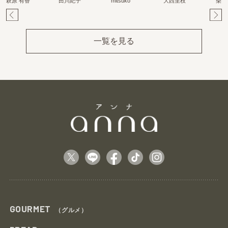
萩原 有香
田川紀子
mitsuko
大西里枝
柴田
Pr
Ne
ev
xt
一覧を見る
GOURMET
（グルメ）