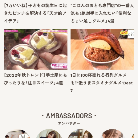
【7万いいね】子どもの誕生日に起
“ごはんのおとも専門店”の一番人
きたピンチを解決する「天才的ア
気も！絶対手に入れたい「便利な
イデア」
ちょい足しグルメ」4選
【2022年秋トレンド】手土産にも
1日に100杯売れる行列グルメ
ぴったりな「注目スイーツ」4選
も！“激うまスタミナグルメ”Best
7
AMBASSADORS
アンバサダー