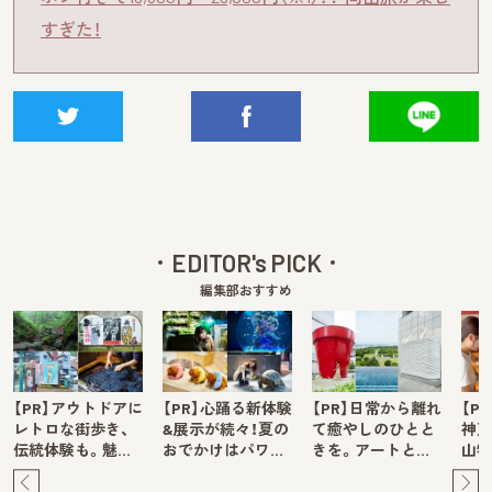
すぎた！
EDITOR's PICK
編集部おすすめ
【PR】アウトドアに
【PR】心踊る新体験
【PR】日常から離れ
【P
レトロな街歩き、
&展示が続々！夏の
て癒やしのひとと
神戸
伝統体験も。魅…
おでかけはパワ…
きを。アートと…
山牧