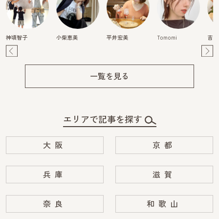
神頃智子
小柴恵美
平井宏美
Tomomi
吉田
Pre
Ne
v
xt
一覧を見る
エリアで記事を探す
大阪
京都
兵庫
滋賀
奈良
和歌山