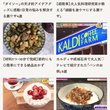
「ダイソー」の天才的アイデアグ
【超簡単】大人気料理研究家が教
ッズに感動！日常の悩みを解決す
える「袋麺を激ウマにする裏ワ
る裏ワザ4選
ザ」
【材料3つ・10分で完成】節約にも
カルディや成城石井で大人気♡
◎簡単にできる絶品おかず
テレビで紹介された「パンのお
供」5選