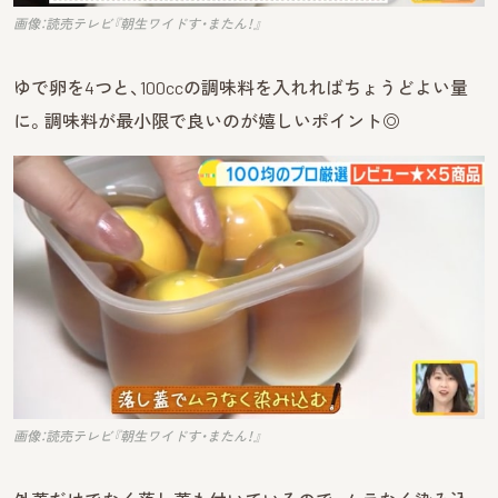
画像：読売テレビ『朝生ワイドす・またん！』
ゆで卵を4つと、100ccの調味料を入れればちょうどよい量
に。調味料が最小限で良いのが嬉しいポイント◎
画像：読売テレビ『朝生ワイドす・またん！』