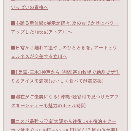
いっぱいの青梅へ
■心踊る新体験&展示が続々！夏のおでかけはパワー
アップした「átoa（アトア）」へ
■日常から離れて癒やしのひとときを。アートとウ
ェルネスが交差する立川へ
■【兵庫・三木】神戸から1時間！西山牧場で絶品ピザ作
り＆アイスを満喫！おいしく食べて酪農応援！
■滞在がご褒美になる！ 沖縄・読谷村で見つけたアフ
タヌーンティーも魅力のホテル時間
■コスパ最強っ♡ 新大阪から往復 JR＋宿泊＋クー
ポン付きで13,800円～23,000円（※1）！？ 岡山旅が楽し