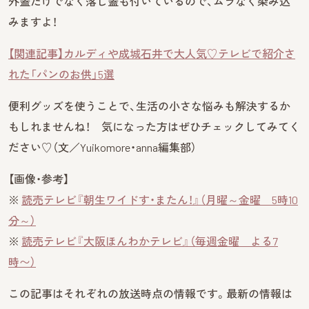
外蓋だけでなく落し蓋も付いているので、ムラなく染み込
みますよ！
【関連記事】カルディや成城石井で大人気♡テレビで紹介さ
れた「パンのお供」5選
便利グッズを使うことで、生活の小さな悩みも解決するか
もしれませんね！ 気になった方はぜひチェックしてみてく
ださい♡（文／Yuikomore・anna編集部）
【画像・参考】
※
読売テレビ『朝生ワイドす・またん！』（月曜～金曜 5時10
分～）
※
読売テレビ『大阪ほんわかテレビ』（毎週金曜 よる7
時〜）
この記事はそれぞれの放送時点の情報です。最新の情報は