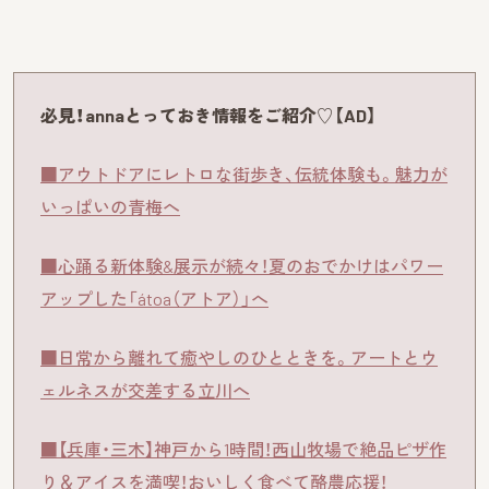
必見！annaとっておき情報をご紹介♡【AD】
■アウトドアにレトロな街歩き、伝統体験も。魅力が
いっぱいの青梅へ
■心踊る新体験&展示が続々！夏のおでかけはパワー
アップした「átoa（アトア）」へ
■日常から離れて癒やしのひとときを。アートとウ
ェルネスが交差する立川へ
■【兵庫・三木】神戸から1時間！西山牧場で絶品ピザ作
り＆アイスを満喫！おいしく食べて酪農応援！