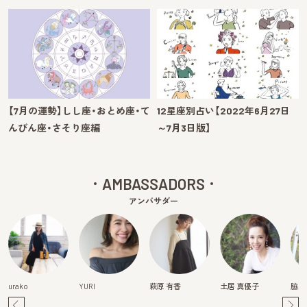
【7月の運勢】しし座・おとめ座・て
12星座別占い【2022年6月27日
んびん座・さそり座編
～7月3日版】
AMBASSADORS
アンバサダー
urako
YURI
萩原 有香
土居 真優子
脇水