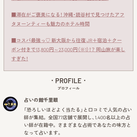
■滞在がご褒美になる！ 沖縄・読谷村で見つけたアフ
タヌーンティーも魅力のホテル時間
■コスパ最強っ♡ 新大阪から往復 JR＋宿泊＋クー
ポン付きで13,800円～23,000円（※1）！？ 岡山旅が楽し
すぎた！
PROFILE
プロフィール
占いの館千里眼
「恐ろしいほどよく当たる」と口コミで人気の占い
師が集結。 全国77店舗で展開し、1,400名以上の占
い師が在籍中。 さまざまな占術であなたの味方と
なって占います。