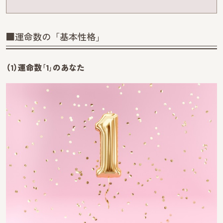
■運命数の「基本性格」
（1）運命数｢1｣のあなた