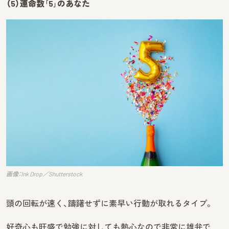
（5）運命数｢5｣のあなた
画像：Ink Drop／Shutterstock
頭の回転が速く、躊躇せずに素早い行動が取れるタイプ。
好奇心も旺盛で勉強に対しても熱心なので非常に雄弁で