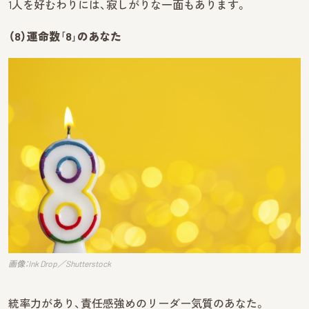
1人を好むわりには、寂しがりな一面もあります。
（8）運命数｢8｣のあなた
画像：Ink Drop／Shutterstock
統率力があり、責任感強めのリーダー気質のあなた。