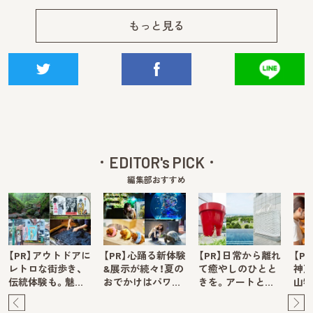
もっと見る
EDITOR's PICK
編集部おすすめ
【PR】アウトドアに
【PR】心踊る新体験
【PR】日常から離れ
【P
レトロな街歩き、
&展示が続々！夏の
て癒やしのひとと
神戸
伝統体験も。魅…
おでかけはパワ…
きを。アートと…
山牧