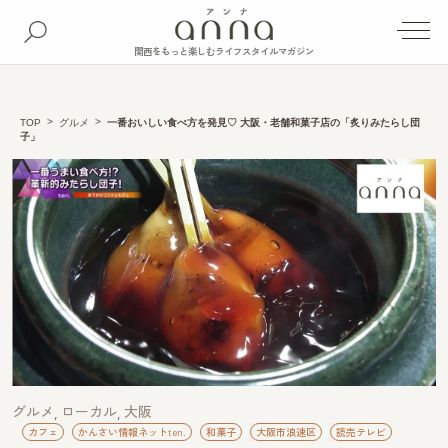
関西をもっと楽しむライフスタイルマガジン
TOP
グルメ
一番おいしい食べ方を発見♡ 大阪・老舗和菓子店の「炙りみたらし団
子」
グルメ
ローカル
大阪
カフェ
かんさい情報ネットten.
和菓子
大阪市浪速区
読売テレビ