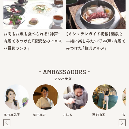
お肉もお魚も食べられる！神戸・
【ミシュランガイド掲載】温泉と
有馬でみつけた「贅沢なのにコス
一緒に楽しみたい♡ 神戸・有馬で
パ最強ランチ」
みつけた「贅沢グルメ」
AMBASSADORS
アンバサダー
奥田 麻弥子
柴田麻未
ちはる
西畑由香
吉田