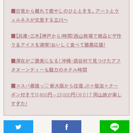
■日常から離れて癒やしのひとときを。アートとウ
ェルネスが交差する立川へ
■【兵庫・三木】神戸から1時間！西山牧場で絶品ピザ作
り＆アイスを満喫！おいしく食べて酪農応援！
■滞在がご褒美になる！ 沖縄・読谷村で見つけたアフ
タヌーンティーも魅力のホテル時間
■コスパ最強っ♡ 新大阪から往復 JR＋宿泊＋クー
ポン付きで13,800円～23,000円（※1）！？ 岡山旅が楽し
すぎた！