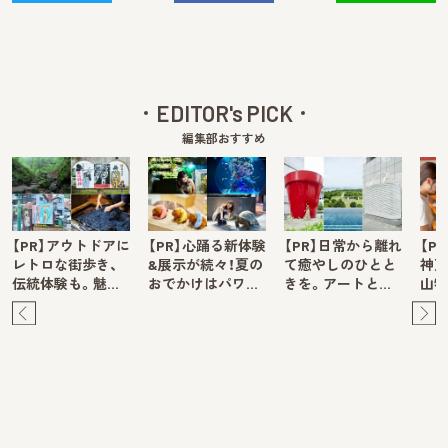
EDITOR's PICK
編集部おすすめ
【PR】アウトドアに
【PR】心踊る新体験
【PR】日常から離れ
【P
レトロな街歩き、
&展示が続々！夏の
て癒やしのひとと
神戸
伝統体験も。魅…
おでかけはパワ…
きを。アートと…
山牧
Pre
Ne
v
xt