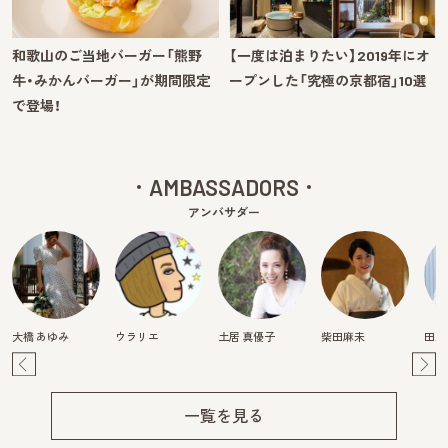
和歌山のご当地バーガー「熊野
【一度は泊まりたい】2019年にオ
牛・みかんバーガー」が期間限定
ープンした「究極の京都宿」10選
で登場！
AMBASSADORS
アンバサダー
大橋 あゆみ
ウラリエ
土居 真優子
柴田麻未
田川
Pre
Ne
v
xt
一覧を見る