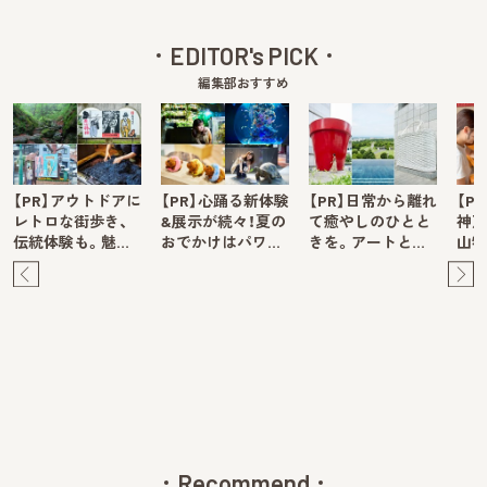
EDITOR's PICK
編集部おすすめ
【PR】アウトドアに
【PR】心踊る新体験
【PR】日常から離れ
【P
レトロな街歩き、
&展示が続々！夏の
て癒やしのひとと
神戸
伝統体験も。魅…
おでかけはパワ…
きを。アートと…
山牧
Pre
Ne
v
xt
Recommend