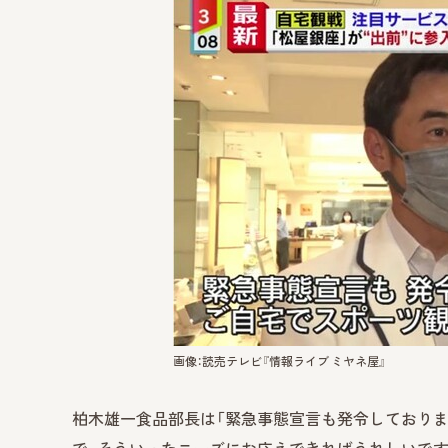
画像：読売テレビ『情報ライブ ミヤネ屋』
柏木雄一食品部長は「緊急事態宣言も発令しており