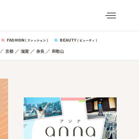
FASHION
BEAUTY
( ファッション )
( ビューティ )
／
／
／
／
京都
滋賀
奈良
和歌山