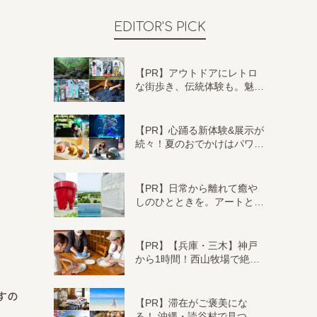
EDITOR'S PICK
【PR】アウトドアにレトロ
な街歩き、伝統体験も。魅…
【PR】心踊る新体験&展示が
続々！夏のおでかけはパワ…
【PR】日常から離れて癒や
しのひとときを。アートと…
【PR】【兵庫・三木】神戸
から1時間！西山牧場で絶…
すの
【PR】滞在がご褒美にな
る！ 沖縄・読谷村で見つ…