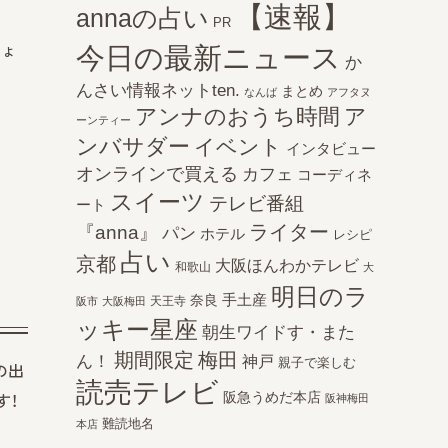
【速報】
annaの占い
PR
しょ
今日の最新ニュース
か
んさい情報ネットten.
まとめ
なんば
アフタヌ
アンナのおうち時間
ア
ーンティー
ンバサダー
イベント
インタビュー
オンラインで買える
カフェ
コーディネ
スイーツ
テレビ番組
ート
ライター
『anna』
パン
ホテル
レシピ
占い
京都
大阪ほんわかテレビ
和歌山
大
明日のラ
手土産
奈良
天王寺
阪市
大阪梅田
ッキー星座
朝生ワイドす・また
期間限定
梅田
ん！
神戸
親子で楽しむ
の出
読売テレビ
阪急うめだ本店
す！
阪神梅田
難読地名
本店