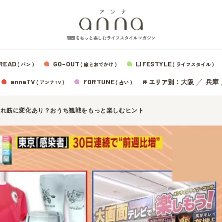
関西をもっと楽しむライフスタイルマガジン
READ
GO-OUT
LIFESTYLE
( パン )
( 旅とおでかけ )
( ライフスタイル )
エリア別：
annaTV
FORTUNE
#
／
大阪
兵庫
( アンナTV )
( 占い )
売れ筋に変化あり？おうち観戦をもっと楽しむヒント