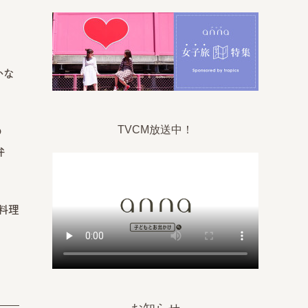
かな
TVCM放送中！
の
弁
料理