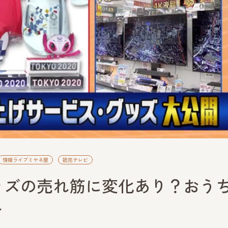
情報ライブミヤネ屋
読売テレビ
ッズの売れ筋に変化あり？おう
ト