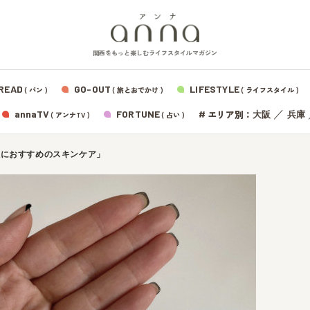
関西をもっと楽しむライフスタイルマガジン
READ
GO-OUT
LIFESTYLE
( パン )
( 旅とおでかけ )
( ライフスタイル )
エリア別：
annaTV
FORTUNE
#
／
大阪
兵庫
( アンナTV )
( 占い )
秋におすすめのスキンケア」