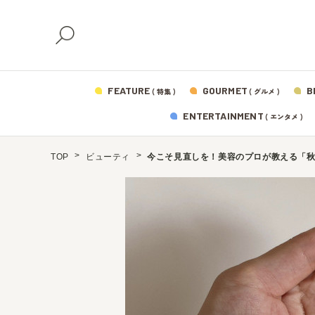
FEATURE
GOURMET
B
( 特集 )
( グルメ )
ENTERTAINMENT
( エンタメ )
TOP
ビューティ
今こそ見直しを！美容のプロが教える「