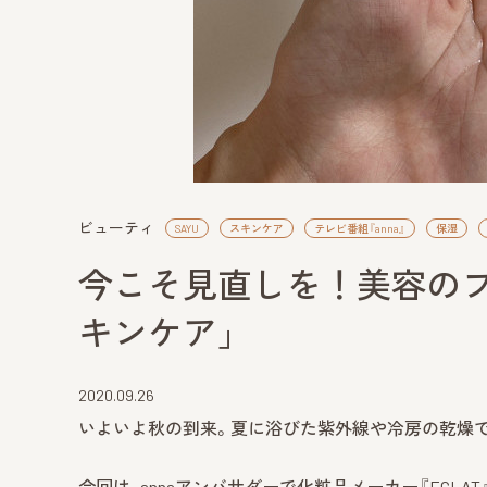
ビューティ
SAYU
スキンケア
テレビ番組『anna』
保湿
今こそ見直しを！美容の
キンケア」
2020.09.26
いよいよ秋の到来。夏に浴びた紫外線や冷房の乾燥
今回は、annaアンバサダーで化粧品メーカー『ECL