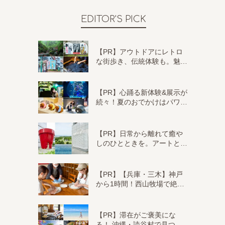
EDITOR'S PICK
【PR】アウトドアにレトロ
な街歩き、伝統体験も。魅…
【PR】心踊る新体験&展示が
続々！夏のおでかけはパワ…
【PR】日常から離れて癒や
しのひとときを。アートと…
【PR】【兵庫・三木】神戸
から1時間！西山牧場で絶…
【PR】滞在がご褒美にな
る！ 沖縄・読谷村で見つ…