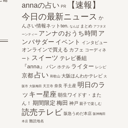
【速報】
annaの占い
PR
今日の最新ニュース
か
んさい情報ネットten.
まとめ
なんば
アフタヌ
アンナのおうち時間
ア
ーンティー
ンバサダー
イベント
インタビュー
オンラインで買える
カフェ
コーディネ
スイーツ
テレビ番組
ート
ライター
『anna』
パン
ホテル
レシピ
占い
京都
大阪ほんわかテレビ
和歌山
大
明日のラ
手土産
奈良
天王寺
阪市
大阪梅田
ッキー星座
朝生ワイドす・また
期間限定
梅田
ん！
神戸
親子で楽しむ
読売テレビ
阪急うめだ本店
阪神梅田
難読地名
本店