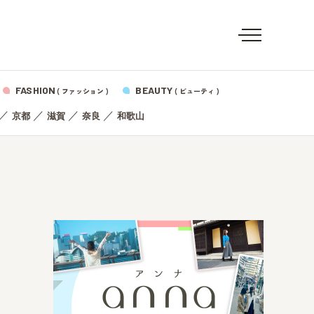
FASHION
BEAUTY
( ファッション )
( ビューティ )
／
／
／
／
京都
滋賀
奈良
和歌山