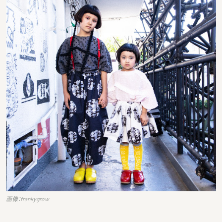
画像：frankygrow