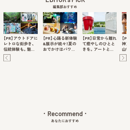
編集部おすすめ
【PR】アウトドアに
【PR】心踊る新体験
【PR】日常から離れ
【P
レトロな街歩き、
&展示が続々！夏の
て癒やしのひとと
神戸
伝統体験も。魅…
おでかけはパワ…
きを。アートと…
山牧
Pre
Ne
v
xt
Recommend
あなたにおすすめ