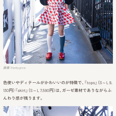
画像：frankygrow
色使いやディテールがかわいいのが特徴で、『tops』（S～L 9,
130円）『skirt』（S～L 7,590円）は、ガーゼ素材でありながらふ
んわり感が残ります。