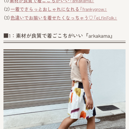
（1）
素材が良質で着ごこちがいい『arkakama』
（2）
一着でさらっとおしゃれになれる『frankygrow』
（3）
色違いでお揃いを着せたくなっちゃう♡『eLfinFolk』
■1：素材が良質で着ごこちがいい『arkakama』