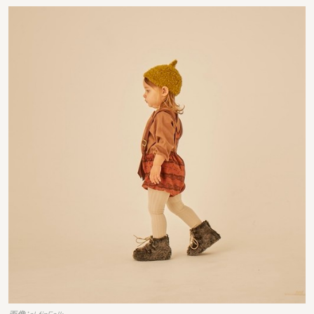
画像：eLfinFolk