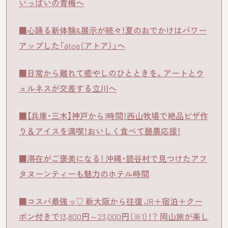
いっぱいの青梅へ
■心踊る新体験&展示が続々！夏のおでかけはパワー
アップした「átoa（アトア）」へ
■日常から離れて癒やしのひとときを。アートとウ
ェルネスが交差する立川へ
■【兵庫・三木】神戸から1時間！西山牧場で絶品ピザ作
り＆アイスを満喫！おいしく食べて酪農応援！
■滞在がご褒美になる！ 沖縄・読谷村で見つけたアフ
タヌーンティーも魅力のホテル時間
■コスパ最強っ♡ 新大阪から往復 JR＋宿泊＋クー
ポン付きで13,800円～23,000円（※1）！？ 岡山旅が楽し