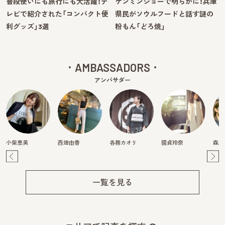
普段使いにも旅行にも大活躍！テ
ケンミンショーで明らかに！兵庫
レビで紹介された「コンパクト便
県民がソウルフードと話す謎の
利グッズ」3選
粉もん「どろ焼」
AMBASSADORS
アンバサダー
小柴恵美
西畑由香
各務カオリ
國貞玲奈
森麻
Pre
Ne
v
xt
一覧を見る